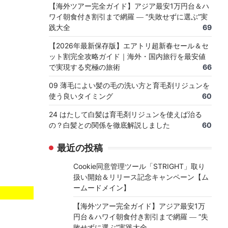
【海外ツアー完全ガイド】アジア最安1万円台＆ハ
ワイ朝食付き割引まで網羅 ― “失敗せずに選ぶ”実
践大全
69
【2026年最新保存版】エアトリ超新春セール＆セ
ット割完全攻略ガイド｜海外・国内旅行を最安値
で実現する究極の旅術
66
09 薄毛によい髪の毛の洗い方と育毛剤リジュンを
使う良いタイミング
60
24 はたして白髪は育毛剤リジュンを使えば治る
の？白髪との関係を徹底解説しました
60
最近の投稿
Cookie同意管理ツール「STRIGHT」取り
扱い開始＆リリース記念キャンペーン【ム
ームードメイン】
【海外ツアー完全ガイド】アジア最安1万
円台＆ハワイ朝食付き割引まで網羅 ― “失
敗せずに選ぶ”実践大全