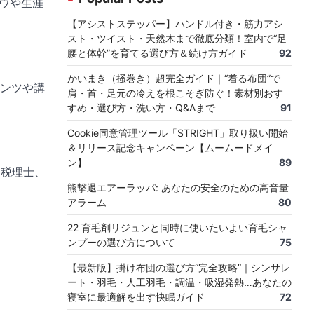
ハウや生涯
【アシストステッパー】ハンドル付き・筋力アシ
スト・ツイスト・天然木まで徹底分類！室内で“足
腰と体幹”を育てる選び方＆続け方ガイド
92
かいまき（掻巻き）超完全ガイド｜“着る布団”で
ンツや講
肩・首・足元の冷えを根こそぎ防ぐ！素材別おす
すめ・選び方・洗い方・Q&Aまで
91
Cookie同意管理ツール「STRIGHT」取り扱い開始
＆リリース記念キャンペーン【ムームードメイ
ン】
89
、税理士、
熊撃退エアーラッパ: あなたの安全のための高音量
アラーム
80
22 育毛剤リジュンと同時に使いたいよい育毛シャ
ンプーの選び方について
75
【最新版】掛け布団の選び方“完全攻略”｜シンサレ
ート・羽毛・人工羽毛・調温・吸湿発熱…あなたの
寝室に最適解を出す快眠ガイド
72