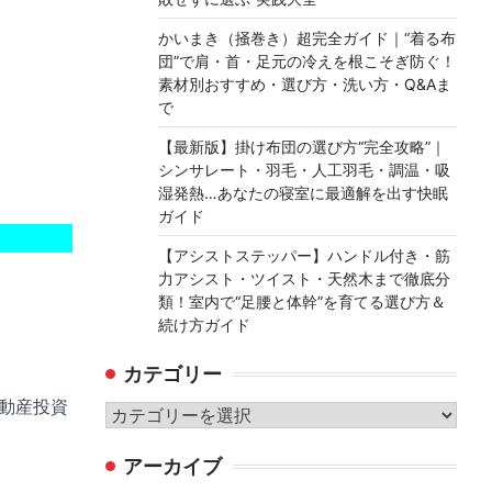
かいまき（掻巻き）超完全ガイド｜“着る布
団”で肩・首・足元の冷えを根こそぎ防ぐ！
素材別おすすめ・選び方・洗い方・Q&Aま
で
【最新版】掛け布団の選び方“完全攻略”｜
シンサレート・羽毛・人工羽毛・調温・吸
湿発熱…あなたの寝室に最適解を出す快眠
ガイド
【アシストステッパー】ハンドル付き・筋
力アシスト・ツイスト・天然木まで徹底分
類！室内で“足腰と体幹”を育てる選び方＆
続け方ガイド
カテゴリー
不動産投資
カ
テ
アーカイブ
ゴ