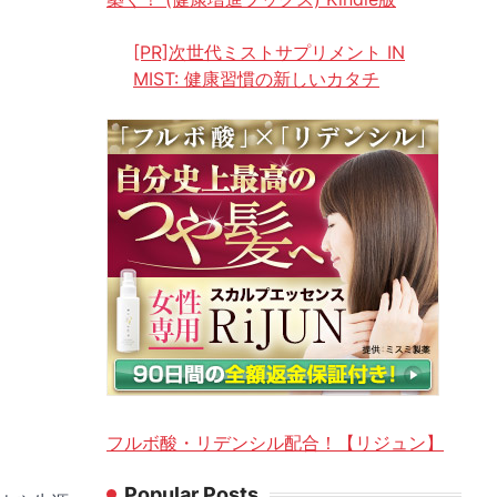
[PR]次世代ミストサプリメント IN
MIST: 健康習慣の新しいカタチ
フルボ酸・リデンシル配合！【リジュン】
Popular Posts