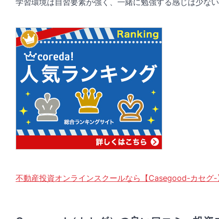
学習環境は自習要素が強く、一緒に勉強する感じは少ない
不動産投資オンラインスクールなら【Casegood-カセグ-