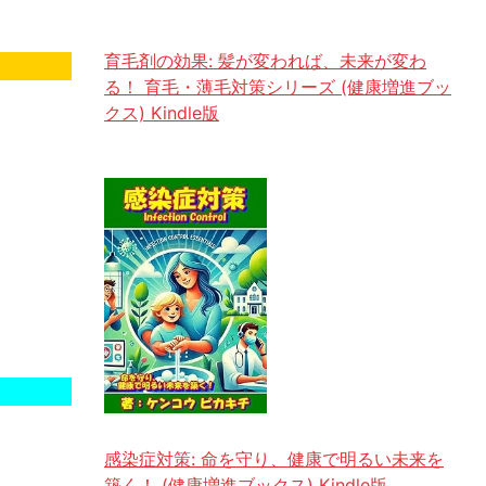
育毛剤の効果: 髪が変われば、未来が変わ
る！ 育毛・薄毛対策シリーズ (健康増進ブッ
クス) Kindle版
感染症対策: 命を守り、健康で明るい未来を
築く！ (健康増進ブックス) Kindle版