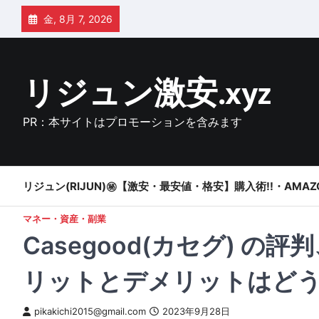
Skip
金, 8月 7, 2026
to
content
リジュン激安.xyz
PR：本サイトはプロモーションを含みます
リジュン(RIJUN)㊙【激安・最安値・格安】購入術!!・AMAZ
マネー・資産・副業
Casegood(カセグ) 
リットとデメリットはどう
pikakichi2015@gmail.com
2023年9月28日