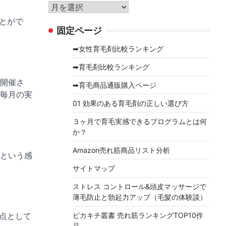
リ
ア
ー
ー
ことがで
固定ページ
カ
イ
➡女性育毛剤比較ランキング
ブ
➡育毛剤比較ランキング
開催さ
➡育毛商品通販購入ページ
毎月の実
01 効果のある育毛剤の正しい選び方
３ヶ月で育毛実感できるプログラムとは何
か？
Amazon売れ筋商品リスト分析
という感
サイトマップ
ストレス コントロール&頭皮マッサージで
薄毛防止と勃起力アップ（毛髪の体験談）
欠点として
ピカキチ叢書 売れ筋ランキングTOP10作
品