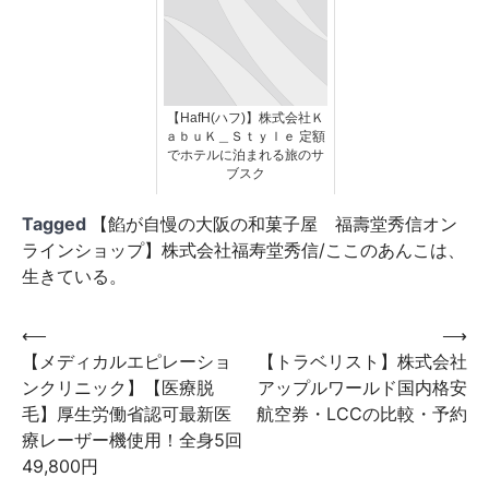
【HafH(ハフ)】株式会社Ｋ
ａｂｕＫ＿Ｓｔｙｌｅ 定額
でホテルに泊まれる旅のサ
ブスク
Tagged
【餡が自慢の大阪の和菓子屋 福壽堂秀信オン
ラインショップ】株式会社福寿堂秀信/ここのあんこは、
生きている。
投
⟵
⟶
【メディカルエピレーショ
【トラベリスト】株式会社
稿
ンクリニック】【医療脱
アップルワールド国内格安
ナ
毛】厚生労働省認可最新医
航空券・LCCの比較・予約
ビ
療レーザー機使用！全身5回
49,800円
ゲ