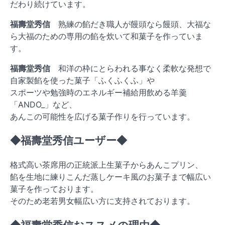
だわり続けています。
福壽堂秀信
熟練の餡だき職人が饅頭なら饅頭、大福な
ら大福のための専用の餡を炊いて和菓子を作っていま
す。
福壽堂秀信
和洋の枠にとらわれる事なく柔軟な発想で
自家製餡を使った菓子「ふくふくふ」や
スポーツや勉強時のエネルギー補給用飲める羊羹
「ANDO_」など、
あんこの可能性を広げる菓子作りを行っています。
◆福壽堂秀信ユーザー◆
格式高い茶席用の正統派上生菓子からあんこプリン、
餡を生地に練りこんだ蒸しケーキ風のお菓子まで幅広い
菓子を作っております。
そのため老若男女幅広い方に支持されております。