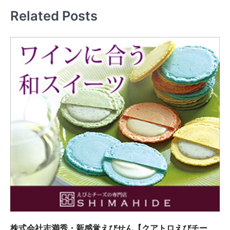
ー
Related Posts
シ
ョ
ン
株式会社志満秀・新感覚えびせん【クアトロえびチー