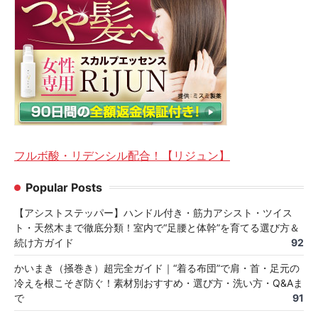
フルボ酸・リデンシル配合！【リジュン】
Popular Posts
【アシストステッパー】ハンドル付き・筋力アシスト・ツイス
ト・天然木まで徹底分類！室内で“足腰と体幹”を育てる選び方＆
続け方ガイド
92
かいまき（掻巻き）超完全ガイド｜“着る布団”で肩・首・足元の
冷えを根こそぎ防ぐ！素材別おすすめ・選び方・洗い方・Q&Aま
で
91