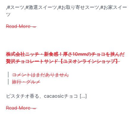
,#スーツ,#激選スイーツ,#お取り寄せスーツ,#お家スイー
ツ
Read More →
株式会社ニッチ・新食感！厚さ10mmのチョコを挟んだ
贅沢チョコレートサンド【ユヌオンラインショップ】
|
コメントはまだありません
|
旅行・グルメ
ピスタチオ香る、cacaosicチョコ […]
Read More →