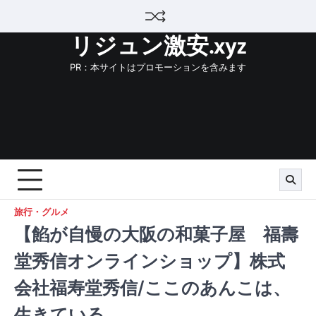
Skip
to
リジュン激安.xyz
content
PR：本サイトはプロモーションを含みます
旅行・グルメ
【餡が自慢の大阪の和菓子屋 福壽
堂秀信オンラインショップ】株式
会社福寿堂秀信/ここのあんこは、
生きている。