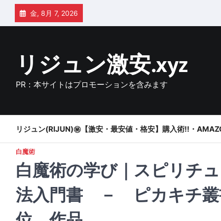
Skip
金, 8月 7, 2026
to
content
リジュン激安.xyz
PR：本サイトはプロモーションを含みます
リジュン(RIJUN)㊙【激安・最安値・格安】購入術!!・AMAZ
白魔術
白魔術の学び｜スピリチュ
法入門書 － ピカキチ叢書 
位 作品