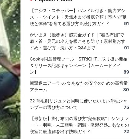
【アシストステッパー】ハンドル付き・筋力アシ
スト・ツイスト・天然木まで徹底分類！室内で“足
腰と体幹”を育てる選び方＆続け方ガイド
91
かいまき（掻巻き）超完全ガイド｜“着る布団”で
肩・首・足元の冷えを根こそぎ防ぐ！素材別おす
すめ・選び方・洗い方・Q&Aまで
91
Cookie同意管理ツール「STRIGHT」取り扱い開始
＆リリース記念キャンペーン【ムームードメイ
ン】
89
熊撃退エアーラッパ: あなたの安全のための高音量
アラーム
80
22 育毛剤リジュンと同時に使いたいよい育毛シャ
ンプーの選び方について
75
【最新版】掛け布団の選び方“完全攻略”｜シンサレ
ート・羽毛・人工羽毛・調温・吸湿発熱…あなたの
寝室に最適解を出す快眠ガイド
72