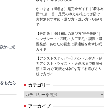
かいまき（掻巻き）超完全ガイド｜“着る布
団”で肩・首・足元の冷えを根こそぎ防ぐ！
素材別おすすめ・選び方・洗い方・Q&Aま
で
【最新版】掛け布団の選び方“完全攻略”｜
シンサレート・羽毛・人工羽毛・調温・吸
湿発熱…あなたの寝室に最適解を出す快眠
静かに光
ガイド
【アシストステッパー】ハンドル付き・筋
力アシスト・ツイスト・天然木まで徹底分
類！室内で“足腰と体幹”を育てる選び方＆
続け方ガイド
をもたら
カテゴリー
カ
テ
アーカイブ
ゴ