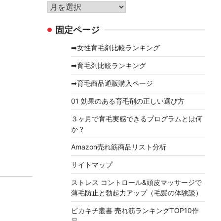
リ
ア
ー
ー
固定ページ
カ
イ
➡女性育毛剤比較ランキング
ブ
➡育毛剤比較ランキング
➡育毛商品通販購入ページ
01 効果のある育毛剤の正しい選び方
３ヶ月で育毛実感できるプログラムとは何
か？
Amazon売れ筋商品リスト分析
サイトマップ
ストレス コントロール&頭皮マッサージで
薄毛防止と勃起力アップ（毛髪の体験談）
ピカキチ叢書 売れ筋ランキングTOP10作
品