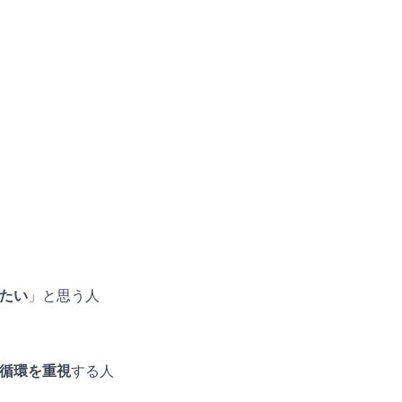
たい
」と思う人
循環を重視
する人