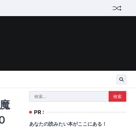
検
魔
索:
PR :
0
あなたの読みたい本がここにある！