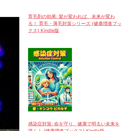
育毛剤の効果: 髪が変われば、未来が変わ
る！ 育毛・薄毛対策シリーズ (健康増進ブッ
クス) Kindle版
感染症対策: 命を守り、健康で明るい未来を
築く！ (健康増進ブックス) Kindle版