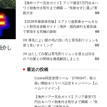
【海外ツアー完全ガイド】アジア最安1万円台＆ハ
ワイ朝食付き割引まで網羅 ― “失敗せずに選ぶ”実
践大全
69
【2026年最新保存版】エアトリ超新春セール＆セ
ット割完全攻略ガイド｜海外・国内旅行を最安値
で実現する究極の旅術
66
09 薄毛によい髪の毛の洗い方と育毛剤リジュンを
使う良いタイミング
60
紹介し
24 はたして白髪は育毛剤リジュンを使えば治る
の？白髪との関係を徹底解説しました
60
最近の投稿
Cookie同意管理ツール「STRIGHT」取り
扱い開始＆リリース記念キャンペーン【ム
ームードメイン】
【海外ツアー完全ガイド】アジア最安1万
円台＆ハワイ朝食付き割引まで網羅 ― “失
敗せずに選ぶ”実践大全