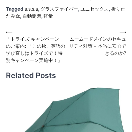
Tagged
a.s.s.a
,
グラスファイバー
,
ユニセックス
,
折りた
たみ傘
,
自動開閉
,
軽量
投
⟵
⟶
「トライズ キャンペーン」
ムームードメインのセキュ
稿
のご案内: 「この秋、英語の
リティ対策 – 本当に安心で
ナ
学び直しはトライズで！特
きるのか?
ビ
別キャンペーン実施中！」
ゲ
Related Posts
ー
シ
ョ
ン