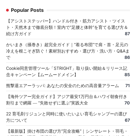
Popular Posts
【アシストステッパー】ハンドル付き・筋力アシスト・ツイス
ト・天然木まで徹底分類！室内で“足腰と体幹”を育てる選び方＆
続け方ガイド
87
かいまき（掻巻き）超完全ガイド｜“着る布団”で肩・首・足元の
冷えを根こそぎ防ぐ！素材別おすすめ・選び方・洗い方・Q&Aま
で
86
Cookie同意管理ツール「STRIGHT」取り扱い開始＆リリース記
念キャンペーン【ムームードメイン】
85
熊撃退エアーラッパ: あなたの安全のための高音量アラーム
71
【海外ツアー完全ガイド】アジア最安1万円台＆ハワイ朝食付き
割引まで網羅 ― “失敗せずに選ぶ”実践大全
70
22 育毛剤リジュンと同時に使いたいよい育毛シャンプーの選び
方について
67
【最新版】掛け布団の選び方“完全攻略”｜シンサレート・羽毛・