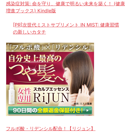
感染症対策: 命を守り、健康で明るい未来を築く！ (健康
増進ブックス) Kindle版
[PR]次世代ミストサプリメント IN MIST: 健康習慣
の新しいカタチ
フルボ酸・リデンシル配合！【リジュン】