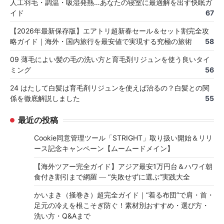
人工羽毛・調温・吸湿発熱…あなたの寝室に最適解を出す快眠ガ
イド
67
【2026年最新保存版】エアトリ超新春セール＆セット割完全攻
略ガイド｜海外・国内旅行を最安値で実現する究極の旅術
58
09 薄毛によい髪の毛の洗い方と育毛剤リジュンを使う良いタイ
ミング
56
24 はたして白髪は育毛剤リジュンを使えば治るの？白髪との関
係を徹底解説しました
55
最近の投稿
Cookie同意管理ツール「STRIGHT」取り扱い開始＆リリ
ース記念キャンペーン【ムームードメイン】
【海外ツアー完全ガイド】アジア最安1万円台＆ハワイ朝
食付き割引まで網羅 ― “失敗せずに選ぶ”実践大全
かいまき（掻巻き）超完全ガイド｜“着る布団”で肩・首・
足元の冷えを根こそぎ防ぐ！素材別おすすめ・選び方・
洗い方・Q&Aまで