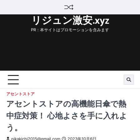
Skip
to
リジュン激安.xyz
content
PR：本サイトはプロモーションを含みます
アセントストア
アセントストアの高機能日傘で熱
中症対策！ 心地よさを手に入れよ
う。
pikakichi2015@gmail.com
2023年10月6日