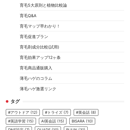
育毛5大原則と植物比較論
育毛Q&A
育毛マップ早わかり！
育毛促進プラン
育毛剤成分比較(試用)
育毛効果アップ12ヶ条
育毛商品通販購入
薄毛ハゲのコラム
薄毛ハゲ激選リンク
タグ
#アウトドア
(12)
#トライズ
(7)
#英会話
(8)
#英語学習
(15)
AI英会話
(15)
BISARA
(10)
DNS設定
(7)
QUADS
(10)
RiJUN
(31)