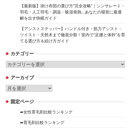
【最新版】掛け布団の選び方“完全攻略”｜シンサレート・
羽毛・人工羽毛・調温・吸湿発熱…あなたの寝室に最適
解を出す快眠ガイド
【アシストステッパー】ハンドル付き・筋力アシスト・
ツイスト・天然木まで徹底分類！室内で“足腰と体幹”を育
てる選び方＆続け方ガイド
カテゴリー
カ
テ
アーカイブ
ゴ
リ
ア
ー
ー
固定ページ
カ
イ
➡女性育毛剤比較ランキング
ブ
➡育毛剤比較ランキング