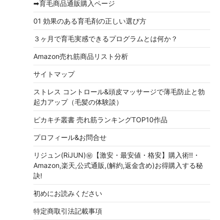
➡育毛商品通販購入ページ
01 効果のある育毛剤の正しい選び方
３ヶ月で育毛実感できるプログラムとは何か？
Amazon売れ筋商品リスト分析
サイトマップ
ストレス コントロール&頭皮マッサージで薄毛防止と勃
起力アップ（毛髪の体験談）
ピカキチ叢書 売れ筋ランキングTOP10作品
プロフィール&お問合せ
リジュン(RiJUN)㊙【激安・最安値・格安】購入術!!・
Amazon,楽天,公式通販,(解約,返金含め)お得購入する秘
訣!
初めにお読みください
特定商取引法記載事項