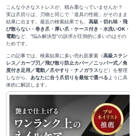
こんな小さなストレスが、積み重なっていませんか？
実は爪切りは、刃物と同じで「道具の性能」がそのまま
結果に出ます。最近の検索結果でも、
高級・切れ味・飛
び散らない・巻き爪・厚い爪・ケース付き・水洗いOK・
電動
など、“悩み解決型”の訴求が圧倒的に多いのはその
ためです。
この記事では、検索結果に多い売れ筋要素（
高級ステン
レス／カーブ刃／飛び散り防止カバー／ニッパー式／角
度付き足用／電動／爪やすり・ナノガラス
など）を整理
しながら、
あなたに合う爪切りを最短で選べる
ように具
体的に解説します。
【
ス
カ
き
価