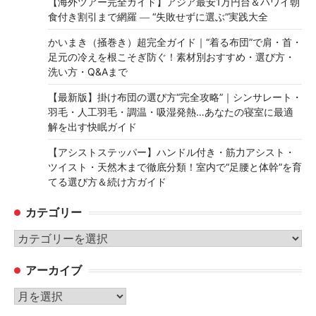
【海外ツアー完全ガイド】アジア最安1万円台＆ハワイ朝
食付き割引まで網羅 ― “失敗せずに選ぶ”実践大全
かいまき（掻巻き）超完全ガイド｜“着る布団”で肩・首・
足元の冷えを根こそぎ防ぐ！素材別おすすめ・選び方・
洗い方・Q&Aまで
【最新版】掛け布団の選び方“完全攻略”｜シンサレート・
羽毛・人工羽毛・調温・吸湿発熱…あなたの寝室に最適
解を出す快眠ガイド
【アシストステッパー】ハンドル付き・筋力アシスト・
ツイスト・天然木まで徹底分類！室内で“足腰と体幹”を育
てる選び方＆続け方ガイド
カテゴリー
カ
テ
アーカイブ
ゴ
リ
ア
ー
ー