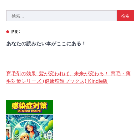
検
索:
PR :
あなたの読みたい本がここにある！
育毛剤の効果: 髪が変われば、未来が変わる！ 育毛・薄
毛対策シリーズ (健康増進ブックス) Kindle版