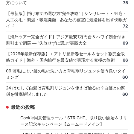
方について
75
【最新版】掛け布団の選び方“完全攻略”｜シンサレート・羽毛・
人工羽毛・調温・吸湿発熱…あなたの寝室に最適解を出す快眠ガ
イド
72
【海外ツアー完全ガイド】アジア最安1万円台＆ハワイ朝食付き
割引まで網羅 ― “失敗せずに選ぶ”実践大全
69
【2026年最新保存版】エアトリ超新春セール＆セット割完全攻
略ガイド｜海外・国内旅行を最安値で実現する究極の旅術
66
09 薄毛によい髪の毛の洗い方と育毛剤リジュンを使う良いタイ
ミング
60
24 はたして白髪は育毛剤リジュンを使えば治るの？白髪との関
係を徹底解説しました
60
最近の投稿
Cookie同意管理ツール「STRIGHT」取り扱い開始＆リリ
ース記念キャンペーン【ムームードメイン】