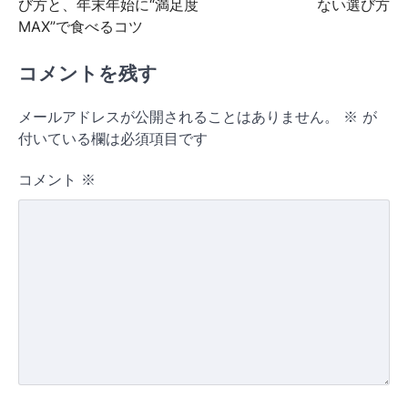
ビ
び方と、年末年始に“満足度
ない選び方
MAX”で食べるコツ
ゲ
ー
コメントを残す
シ
ョ
メールアドレスが公開されることはありません。
※
が
付いている欄は必須項目です
ン
コメント
※