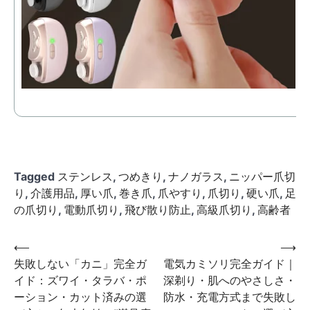
Tagged
ステンレス
,
つめきり
,
ナノガラス
,
ニッパー爪切
り
,
介護用品
,
厚い爪
,
巻き爪
,
爪やすり
,
爪切り
,
硬い爪
,
足
の爪切り
,
電動爪切り
,
飛び散り防止
,
高級爪切り
,
高齢者
投
⟵
⟶
失敗しない「カニ」完全ガ
電気カミソリ完全ガイド｜
稿
イド：ズワイ・タラバ・ポ
深剃り・肌へのやさしさ・
ナ
ーション・カット済みの選
防水・充電方式まで失敗し