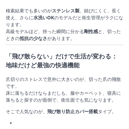
検索結果でも多いのが
ステンレス製
。錆びにくく、長く
使え、さらに
水洗いOK
のモデルだと衛生管理がラクにな
ります。
高級モデルほど、持った瞬間に分かる
剛性感
と、切った
ときの
抵抗の少なさ
があります。
「飛び散らない」だけで生活が変わる：
地味だけど最強の快適機能
爪切りのストレスで意外に大きいのが、切った爪の飛散
です。
床に落ちるだけならまだしも、服やカーペット、寝具に
落ちると探すのが面倒で、衛生面でも気になります。
そこで人気なのが、
飛び散り防止カバー搭載
タイプ。