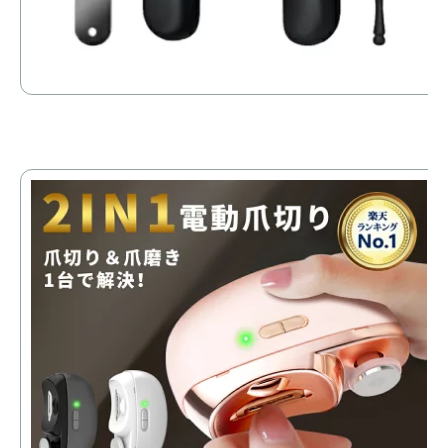
【
爪
厚
ゃ
価