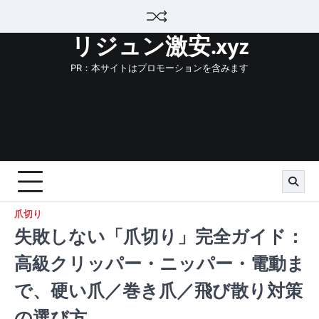
Skip
to
リジュン激安.xyz
content
PR：本サイトはプロモーションを含みます
爪切り
失敗しない「爪切り」完全ガイド：
高級クリッパー・ニッパー・電動ま
で、硬い爪／巻き爪／飛び散り対策
の選び方