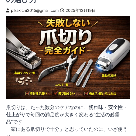
pikakichi2015@gmail.com
2025年12月19日
爪切りは、たった数分のケアなのに、
切れ味
・
安全性
・
仕上がり
で毎回の満足度が大きく変わる“生活の必需
品”です。
「家にある爪切りで十分」と思っていたのに、いざ使う