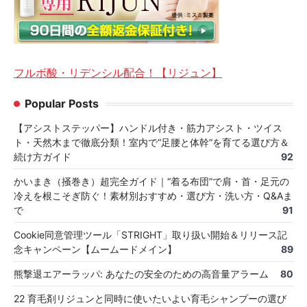
フルボ酸・リデンシル配合！【リジュン】
Popular Posts
【アシストステッパー】ハンドル付き・筋力アシスト・ツイス
ト・天然木まで徹底分類！室内で“足腰と体幹”を育てる選び方＆
続け方ガイド
92
かいまき（掻巻き）超完全ガイド｜“着る布団”で肩・首・足元の
冷えを根こそぎ防ぐ！素材別おすすめ・選び方・洗い方・Q&Aま
で
91
Cookie同意管理ツール「STRIGHT」取り扱い開始＆リリース記
念キャンペーン【ムームードメイン】
89
熊撃退エアーラッパ: あなたの安全のための高音量アラーム
80
22 育毛剤リジュンと同時に使いたいよい育毛シャンプーの選び