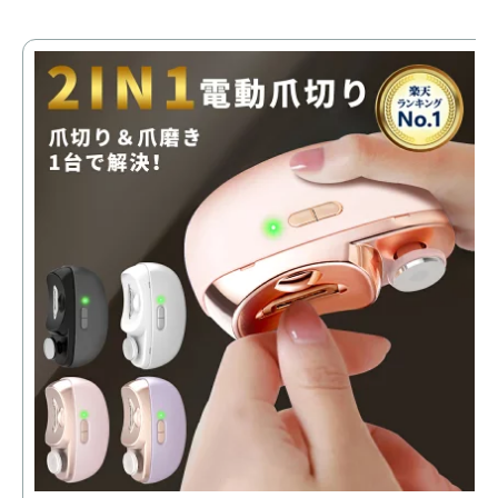
【
爪
厚
ゃ
価