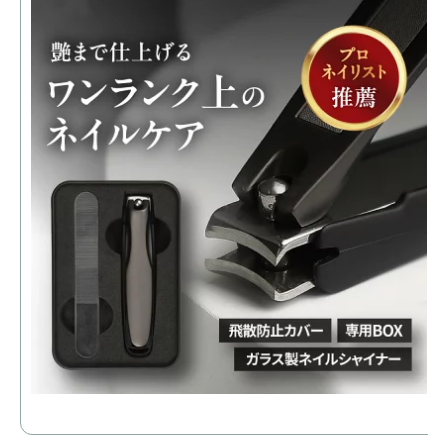
【
ス
カ
き
価