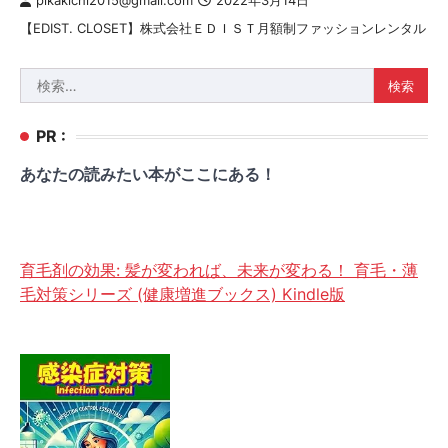
pikakichi2015@gmail.com
2022年3月14日
【EDIST. CLOSET】株式会社ＥＤＩＳＴ月額制ファッションレンタル
検
索:
PR :
あなたの読みたい本がここにある！
育毛剤の効果: 髪が変われば、未来が変わる！ 育毛・薄
毛対策シリーズ (健康増進ブックス) Kindle版