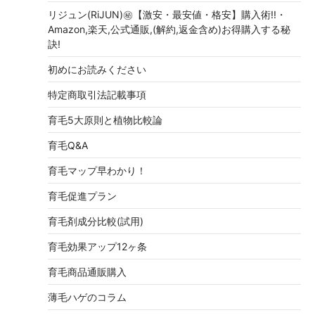
リジュン(RiJUN)㊙【激安・最安値・格安】購入術!!・
Amazon,楽天,公式通販,(解約,返金含め)お得購入する秘
訣!
初めにお読みください
特定商取引法記載事項
育毛5大原則と植物比較論
育毛Q&A
育毛マップ早わかり！
育毛促進プラン
育毛剤成分比較(試用)
育毛効果アップ12ヶ条
育毛商品通販購入
薄毛ハゲのコラム