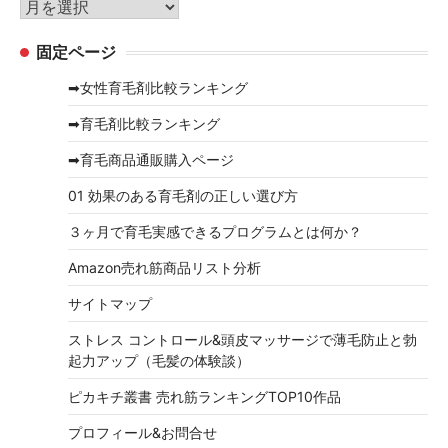
ア
ー
ー
固定ページ
カ
イ
➡女性育毛剤比較ランキング
ブ
➡育毛剤比較ランキング
➡育毛商品通販購入ページ
01 効果のある育毛剤の正しい選び方
３ヶ月で育毛実感できるプログラムとは何か？
Amazon売れ筋商品リスト分析
サイトマップ
ストレス コントロール&頭皮マッサージで薄毛防止と勃
起力アップ（毛髪の体験談）
ピカキチ叢書 売れ筋ランキングTOP10作品
プロフィール&お問合せ