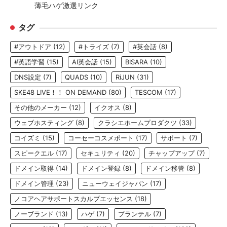
薄毛ハゲ激選リンク
タグ
#アウトドア
(12)
#トライズ
(7)
#英会話
(8)
#英語学習
(15)
AI英会話
(15)
BISARA
(10)
DNS設定
(7)
QUADS
(10)
RiJUN
(31)
SKE48 LIVE！！ ON DEMAND
(80)
TESCOM
(17)
その他のメーカー
(12)
イクオス
(8)
ウェブホスティング
(8)
クラシエホームプロダクツ
(33)
コイズミ
(15)
コーセーコスメポート
(17)
サポート
(7)
スピークエル
(17)
セキュリティ
(20)
チャップアップ
(7)
ドメイン取得
(14)
ドメイン登録
(8)
ドメイン移管
(8)
ドメイン管理
(23)
ニューウェイジャパン
(17)
ノコアヘアサポートスカルプエッセンス
(18)
ノーブランド
(13)
ハゲ
(7)
プランテル
(7)