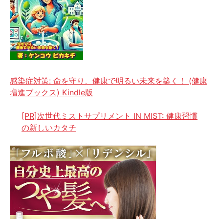
感染症対策: 命を守り、健康で明るい未来を築く！ (健康
増進ブックス) Kindle版
[PR]次世代ミストサプリメント IN MIST: 健康習慣
の新しいカタチ