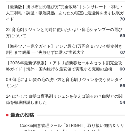
【最新版】掛け布団の選び方“完全攻略”｜シンサレート・羽毛・
人工羽毛・調温・吸湿発熱…あなたの寝室に最適解を出す快眠ガ
イド
70
22 育毛剤リジュンと同時に使いたいよい育毛シャンプーの選び
方について
69
【海外ツアー完全ガイド】アジア最安1万円台＆ハワイ朝食付き
割引まで網羅 ― “失敗せずに選ぶ”実践大全
67
【2026年最新保存版】エアトリ超新春セール＆セット割完全攻
略ガイド｜海外・国内旅行を最安値で実現する究極の旅術
60
09 薄毛によい髪の毛の洗い方と育毛剤リジュンを使う良いタイ
ミング
56
24 はたして白髪は育毛剤リジュンを使えば治るの？白髪との関
係を徹底解説しました
54
最近の投稿
Cookie同意管理ツール「STRIGHT」取り扱い開始＆リリ