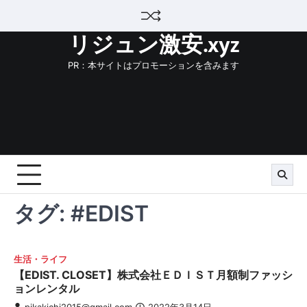
Skip
to
リジュン激安.xyz
content
PR：本サイトはプロモーションを含みます
タグ:
#EDIST
生活・ライフ
【EDIST. CLOSET】株式会社ＥＤＩＳＴ月額制ファッシ
ョンレンタル