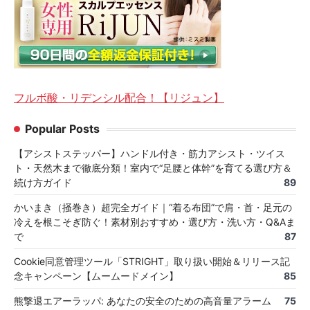
フルボ酸・リデンシル配合！【リジュン】
Popular Posts
【アシストステッパー】ハンドル付き・筋力アシスト・ツイス
ト・天然木まで徹底分類！室内で“足腰と体幹”を育てる選び方＆
続け方ガイド
89
かいまき（掻巻き）超完全ガイド｜“着る布団”で肩・首・足元の
冷えを根こそぎ防ぐ！素材別おすすめ・選び方・洗い方・Q&Aま
で
87
Cookie同意管理ツール「STRIGHT」取り扱い開始＆リリース記
念キャンペーン【ムームードメイン】
85
熊撃退エアーラッパ: あなたの安全のための高音量アラーム
75