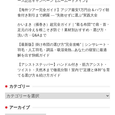
ース記念キャンペーン【ムームードメイン】
【海外ツアー完全ガイド】アジア最安1万円台＆ハワイ朝
食付き割引まで網羅 ― “失敗せずに選ぶ”実践大全
かいまき（掻巻き）超完全ガイド｜“着る布団”で肩・首・
足元の冷えを根こそぎ防ぐ！素材別おすすめ・選び方・
洗い方・Q&Aまで
【最新版】掛け布団の選び方“完全攻略”｜シンサレート・
羽毛・人工羽毛・調温・吸湿発熱…あなたの寝室に最適
解を出す快眠ガイド
【アシストステッパー】ハンドル付き・筋力アシスト・
ツイスト・天然木まで徹底分類！室内で“足腰と体幹”を育
てる選び方＆続け方ガイド
カテゴリー
カ
テ
アーカイブ
ゴ
リ