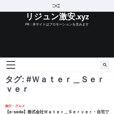
Skip
to
リジュン激安.xyz
content
PR：本サイトはプロモーションを含みます
タグ:
#Ｗａｔｅｒ＿Ｓｅｒ
ｖｅｒ
旅行・グルメ
【e-soda】株式会社Ｗａｔｅｒ＿Ｓｅｒｖｅｒ・自宅で