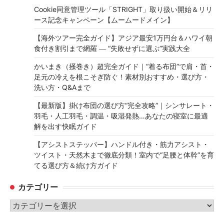
Cookie同意管理ツール「STRIGHT」取り扱い開始＆リリ
ース記念キャンペーン【ムームードメイン】
【海外ツアー完全ガイド】アジア最安1万円台＆ハワイ朝
食付き割引まで網羅 ― “失敗せずに選ぶ”実践大全
かいまき（掻巻き）超完全ガイド｜“着る布団”で肩・首・
足元の冷えを根こそぎ防ぐ！素材別おすすめ・選び方・
洗い方・Q&Aまで
【最新版】掛け布団の選び方“完全攻略”｜シンサレート・
羽毛・人工羽毛・調温・吸湿発熱…あなたの寝室に最適
解を出す快眠ガイド
【アシストステッパー】ハンドル付き・筋力アシスト・
ツイスト・天然木まで徹底分類！室内で“足腰と体幹”を育
てる選び方＆続け方ガイド
カテゴリー
カ
テ