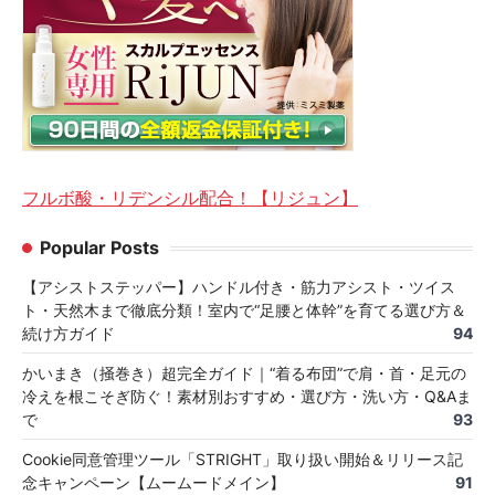
フルボ酸・リデンシル配合！【リジュン】
Popular Posts
【アシストステッパー】ハンドル付き・筋力アシスト・ツイス
ト・天然木まで徹底分類！室内で“足腰と体幹”を育てる選び方＆
続け方ガイド
94
かいまき（掻巻き）超完全ガイド｜“着る布団”で肩・首・足元の
冷えを根こそぎ防ぐ！素材別おすすめ・選び方・洗い方・Q&Aま
で
93
Cookie同意管理ツール「STRIGHT」取り扱い開始＆リリース記
念キャンペーン【ムームードメイン】
91