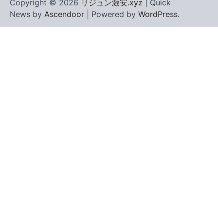
Copyright © 2026
リジュン激安.xyz
| Quick
News by
Ascendoor
| Powered by
WordPress
.