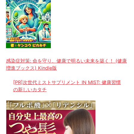
感染症対策: 命を守り、健康で明るい未来を築く！ (健康
増進ブックス) Kindle版
[PR]次世代ミストサプリメント IN MIST: 健康習慣
の新しいカタチ