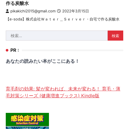
作る炭酸水
pikakichi2015@gmail.com
2022年3月15日
【e-soda】株式会社Ｗａｔｅｒ＿Ｓｅｒｖｅｒ・自宅で作る炭酸水
検
索:
PR :
あなたの読みたい本がここにある！
育毛剤の効果: 髪が変われば、未来が変わる！ 育毛・薄
毛対策シリーズ (健康増進ブックス) Kindle版