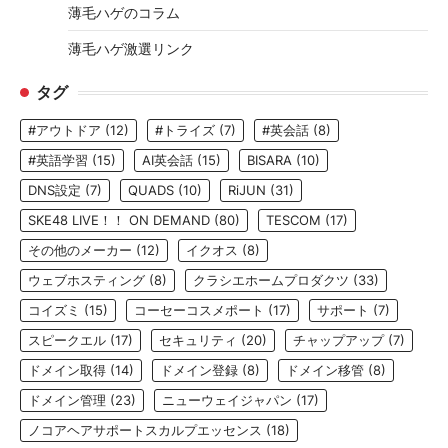
薄毛ハゲのコラム
薄毛ハゲ激選リンク
タグ
#アウトドア
(12)
#トライズ
(7)
#英会話
(8)
#英語学習
(15)
AI英会話
(15)
BISARA
(10)
DNS設定
(7)
QUADS
(10)
RiJUN
(31)
SKE48 LIVE！！ ON DEMAND
(80)
TESCOM
(17)
その他のメーカー
(12)
イクオス
(8)
ウェブホスティング
(8)
クラシエホームプロダクツ
(33)
コイズミ
(15)
コーセーコスメポート
(17)
サポート
(7)
スピークエル
(17)
セキュリティ
(20)
チャップアップ
(7)
ドメイン取得
(14)
ドメイン登録
(8)
ドメイン移管
(8)
ドメイン管理
(23)
ニューウェイジャパン
(17)
ノコアヘアサポートスカルプエッセンス
(18)