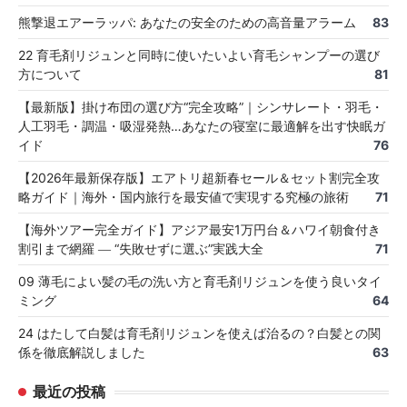
熊撃退エアーラッパ: あなたの安全のための高音量アラーム
83
22 育毛剤リジュンと同時に使いたいよい育毛シャンプーの選び
方について
81
【最新版】掛け布団の選び方“完全攻略”｜シンサレート・羽毛・
人工羽毛・調温・吸湿発熱…あなたの寝室に最適解を出す快眠ガ
イド
76
【2026年最新保存版】エアトリ超新春セール＆セット割完全攻
略ガイド｜海外・国内旅行を最安値で実現する究極の旅術
71
【海外ツアー完全ガイド】アジア最安1万円台＆ハワイ朝食付き
割引まで網羅 ― “失敗せずに選ぶ”実践大全
71
09 薄毛によい髪の毛の洗い方と育毛剤リジュンを使う良いタイ
ミング
64
24 はたして白髪は育毛剤リジュンを使えば治るの？白髪との関
係を徹底解説しました
63
最近の投稿