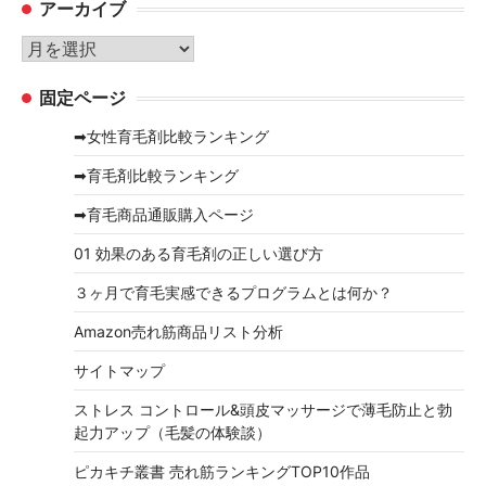
アーカイブ
ゴ
リ
ア
ー
ー
固定ページ
カ
イ
➡女性育毛剤比較ランキング
ブ
➡育毛剤比較ランキング
➡育毛商品通販購入ページ
01 効果のある育毛剤の正しい選び方
３ヶ月で育毛実感できるプログラムとは何か？
Amazon売れ筋商品リスト分析
サイトマップ
ストレス コントロール&頭皮マッサージで薄毛防止と勃
起力アップ（毛髪の体験談）
ピカキチ叢書 売れ筋ランキングTOP10作品