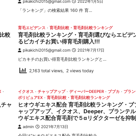
pikakichi2015@gmail.com
2022年1月5日
「ランキング」の検索結果 160 件 育…
育毛エビデンス
育毛剤比較・育毛剤比較ランキング
比較
育毛剤比較ランキング・育毛剤選びならエビデ
るピカイチお買い得育毛剤購入!!!
pikakichi2015@gmail.com
2021年7月17日
ピカキチのお買い得育毛剤比較ランキングと…
2,163 total views, 2 views today
X
イクオス
チャップアップ
ディーパーDEEPER
ブブカ
プラン
ポリピュアEX
育毛剤比較・育毛剤比較ランキング
,チャ
ヒオウギエキス配合 育毛剤比較ランキング・ブ
ャップアップ、イクオス、Deeper、プランテ
ウギエキス配合育毛剤で５αリダクターゼを抑
admin
2021年7月13日
今回は”ヒオウギエキス配合 育毛剤比較ラ…