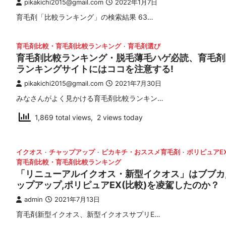
pikakichi2015@gmail.com
2022年1月7日
育毛剤「比較ランキング」の検索結果 63…
育毛剤比較・育毛剤比較ランキング
育毛剤選び
育毛剤比較ランキング・脱毛薄毛ハゲ必読、育毛剤
ランキングサイトにはココを注意する!
pikakichi2015@gmail.com
2021年7月30日
みなさんがよく見かける育毛剤比較ランキン…
1,869 total views, 2 views today
イクオス
チャップアップ
ピカキチ・おススメ育毛剤
ポリピュアE
育毛剤比較・育毛剤比較ランキング
「リニューアルイクオス・新型イクオス」はブブカ
ップアップ,ポリピュアEX(比較)を凌駕したのか？
admin
2021年7月13日
育毛剤新型イクオス、新型イクオスサプリE…