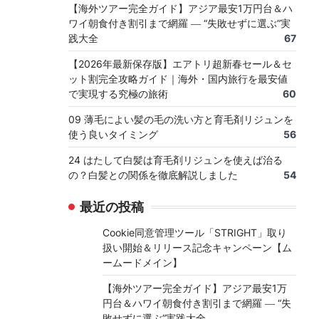
【海外ツアー完全ガイド】アジア最安1万円台＆ハ
ワイ朝食付き割引まで網羅 ― “失敗せずに選ぶ”実
践大全
67
【2026年最新保存版】エアトリ超新春セール＆セ
ット割完全攻略ガイド｜海外・国内旅行を最安値
で実現する究極の旅術
60
09 薄毛によい髪の毛の洗い方と育毛剤リジュンを
使う良いタイミング
56
24 はたして白髪は育毛剤リジュンを使えば治る
の？白髪との関係を徹底解説しました
54
最近の投稿
Cookie同意管理ツール「STRIGHT」取り
扱い開始＆リリース記念キャンペーン【ム
ームードメイン】
【海外ツアー完全ガイド】アジア最安1万
円台＆ハワイ朝食付き割引まで網羅 ― “失
敗せずに選ぶ”実践大全