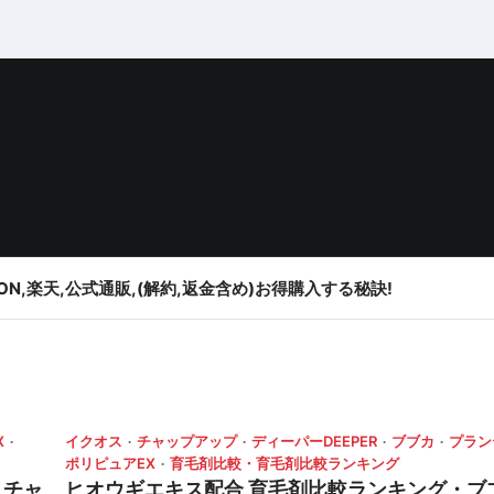
ON,楽天,公式通販,(解約,返金含め)お得購入する秘訣!
X
イクオス
チャップアップ
ディーパーDEEPER
ブブカ
プラン
ポリピュアEX
育毛剤比較・育毛剤比較ランキング
,チャ
ヒオウギエキス配合 育毛剤比較ランキング・ブ