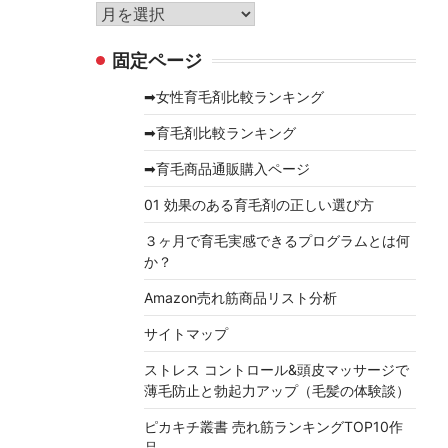
リ
ア
ー
ー
固定ページ
カ
イ
➡女性育毛剤比較ランキング
ブ
➡育毛剤比較ランキング
➡育毛商品通販購入ページ
01 効果のある育毛剤の正しい選び方
３ヶ月で育毛実感できるプログラムとは何
か？
Amazon売れ筋商品リスト分析
サイトマップ
ストレス コントロール&頭皮マッサージで
薄毛防止と勃起力アップ（毛髪の体験談）
ピカキチ叢書 売れ筋ランキングTOP10作
品