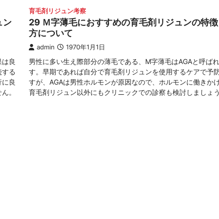
育毛剤リジュン考察
ュン
29 Ｍ字薄毛におすすめの育毛剤リジュンの特
方について
admin
1970年1月1日
果は良
男性に多い生え際部分の薄毛である、M字薄毛はAGAと呼ば
続する
す。早期であれば自分で育毛剤リジュンを使用するケアで予
行に良
すが、AGAは男性ホルモンが原因なので、ホルモンに働きか
せん。
育毛剤リジュン以外にもクリニックでの診察も検討しましょ