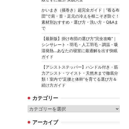
かいまき（掻巻き）超完全ガイド｜“着る布
団”で肩・首・足元の冷えを根こそぎ防ぐ！
素材別おすすめ・選び方・洗い方・Q&Aま
で
【最新版】掛け布団の選び方“完全攻略”｜
シンサレート・羽毛・人工羽毛・調温・吸
湿発熱…あなたの寝室に最適解を出す快眠
ガイド
【アシストステッパー】ハンドル付き・筋
力アシスト・ツイスト・天然木まで徹底分
類！室内で“足腰と体幹”を育てる選び方＆
続け方ガイド
カテゴリー
カ
テ
アーカイブ
ゴ