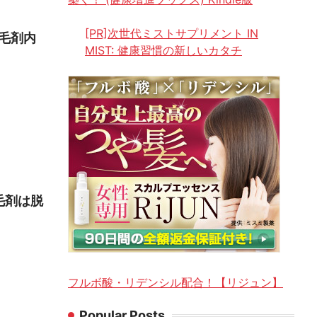
[PR]次世代ミストサプリメント IN
育毛剤内
MIST: 健康習慣の新しいカタチ
毛剤は脱
フルボ酸・リデンシル配合！【リジュン】
Popular Posts