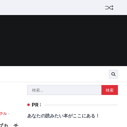
検
索:
PR :
テル
あなたの読みたい本がここにある！
ブカ、チ