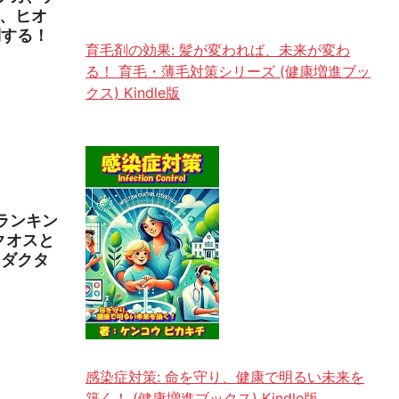
ル、ヒオ
制する！
育毛剤の効果: 髪が変われば、未来が変わ
る！ 育毛・薄毛対策シリーズ (健康増進ブッ
クス) Kindle版
ランキン
クオスと
リダクタ
感染症対策: 命を守り、健康で明るい未来を
築く！ (健康増進ブックス) Kindle版