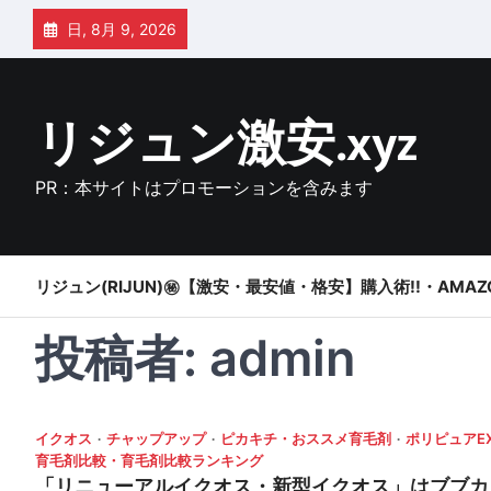
Skip
日, 8月 9, 2026
to
content
リジュン激安.xyz
PR：本サイトはプロモーションを含みます
リジュン(RIJUN)㊙【激安・最安値・格安】購入術!!・AMAZ
投稿者:
admin
イクオス
チャップアップ
ピカキチ・おススメ育毛剤
ポリピュアE
育毛剤比較・育毛剤比較ランキング
「リニューアルイクオス・新型イクオス」はブブカ