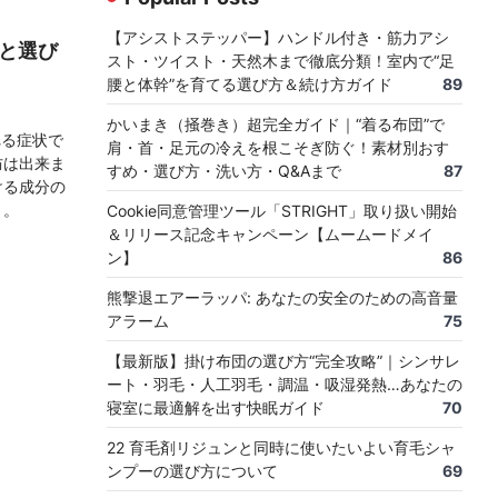
【アシストステッパー】ハンドル付き・筋力アシ
徴と選び
スト・ツイスト・天然木まで徹底分類！室内で“足
腰と体幹”を育てる選び方＆続け方ガイド
89
かいまき（掻巻き）超完全ガイド｜“着る布団”で
れる症状で
肩・首・足元の冷えを根こそぎ防ぐ！素材別おす
防は出来ま
すめ・選び方・洗い方・Q&Aまで
87
ける成分の
う。
Cookie同意管理ツール「STRIGHT」取り扱い開始
＆リリース記念キャンペーン【ムームードメイ
ン】
86
熊撃退エアーラッパ: あなたの安全のための高音量
アラーム
75
【最新版】掛け布団の選び方“完全攻略”｜シンサレ
ート・羽毛・人工羽毛・調温・吸湿発熱…あなたの
寝室に最適解を出す快眠ガイド
70
22 育毛剤リジュンと同時に使いたいよい育毛シャ
ンプーの選び方について
69