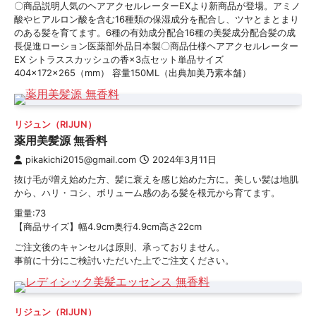
〇商品説明人気のヘアアクセルレーターEXより新商品が登場。アミノ
酸やヒアルロン酸を含む16種類の保湿成分を配合し、ツヤとまとまり
のある髪を育てます。6種の有効成分配合16種の美髪成分配合髪の成
長促進ローション医薬部外品日本製〇商品仕様ヘアアクセルレーター
EX シトラススカッシュの香×3点セット単品サイズ
404×172×265（mm） 容量150ML（出典加美乃素本舗）
リジュン（RIJUN）
薬用美髪源 無香料
pikakichi2015@gmail.com
2024年3月11日
抜け毛が増え始めた方、髪に衰えを感じ始めた方に。美しい髪は地肌
から、ハリ・コシ、ボリューム感のある髪を根元から育てます。
重量:73
【商品サイズ】幅4.9cm奥行4.9cm高さ22cm
ご注文後のキャンセルは原則、承っておりません。
事前に十分にご検討いただいた上でご注文ください。
リジュン（RIJUN）