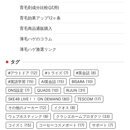
育毛剤成分比較(試用)
育毛効果アップ12ヶ条
育毛商品通販購入
薄毛ハゲのコラム
薄毛ハゲ激選リンク
タグ
#アウトドア
(12)
#トライズ
(7)
#英会話
(8)
#英語学習
(15)
AI英会話
(15)
BISARA
(10)
DNS設定
(7)
QUADS
(10)
RiJUN
(31)
SKE48 LIVE！！ ON DEMAND
(80)
TESCOM
(17)
その他のメーカー
(12)
イクオス
(8)
ウェブホスティング
(8)
クラシエホームプロダクツ
(33)
コイズミ
(15)
コーセーコスメポート
(17)
サポート
(7)