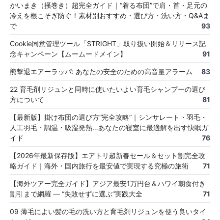
かいまき（掻巻き）超完全ガイド｜“着る布団”で肩・首・足元の
冷えを根こそぎ防ぐ！素材別おすすめ・選び方・洗い方・Q&Aま
で
93
Cookie同意管理ツール「STRIGHT」取り扱い開始＆リリース記
念キャンペーン【ムームードメイン】
91
熊撃退エアーラッパ: あなたの安全のための高音量アラーム
83
22 育毛剤リジュンと同時に使いたいよい育毛シャンプーの選び
方について
81
【最新版】掛け布団の選び方“完全攻略”｜シンサレート・羽毛・
人工羽毛・調温・吸湿発熱…あなたの寝室に最適解を出す快眠ガ
イド
76
【2026年最新保存版】エアトリ超新春セール＆セット割完全攻
略ガイド｜海外・国内旅行を最安値で実現する究極の旅術
71
【海外ツアー完全ガイド】アジア最安1万円台＆ハワイ朝食付き
割引まで網羅 ― “失敗せずに選ぶ”実践大全
71
09 薄毛によい髪の毛の洗い方と育毛剤リジュンを使う良いタイ