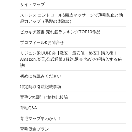
サイトマップ
ストレス コントロール&頭皮マッサージで薄毛防止と勃
起力アップ（毛髪の体験談）
ピカキチ叢書 売れ筋ランキングTOP10作品
プロフィール&お問合せ
リジュン(RiJUN)㊙【激安・最安値・格安】購入術!!・
Amazon,楽天,公式通販,(解約,返金含め)お得購入する秘
訣!
初めにお読みください
特定商取引法記載事項
育毛5大原則と植物比較論
育毛Q&A
育毛マップ早わかり！
育毛促進プラン