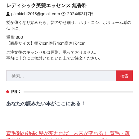
レディシック美髪エッセンス 無香料
pikakichi2015@gmail.com
2024年3月7日
髪が薄くなり始めたら、髪のやせ細り、ハリ・コシ、ボリューム感の
低下に、
重量:300
【商品サイズ】幅7.1cm奥行4cm高さ17.4cm
ご注文後のキャンセルは原則、承っておりません。
事前に十分にご検討いただいた上でご注文ください。
検
索:
PR :
あなたの読みたい本がここにある！
育毛剤の効果: 髪が変われば、未来が変わる！ 育毛・薄