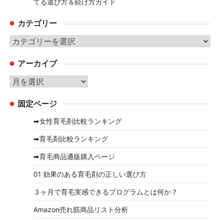
てる選び方＆続け方ガイド
カテゴリー
カ
テ
アーカイブ
ゴ
リ
ア
ー
ー
固定ページ
カ
イ
➡女性育毛剤比較ランキング
ブ
➡育毛剤比較ランキング
➡育毛商品通販購入ページ
01 効果のある育毛剤の正しい選び方
３ヶ月で育毛実感できるプログラムとは何か？
Amazon売れ筋商品リスト分析