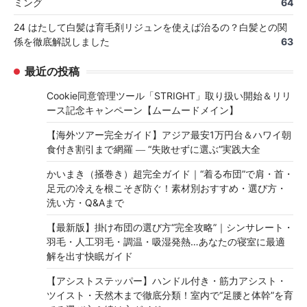
ミング
64
24 はたして白髪は育毛剤リジュンを使えば治るの？白髪との関
係を徹底解説しました
63
最近の投稿
Cookie同意管理ツール「STRIGHT」取り扱い開始＆リリ
ース記念キャンペーン【ムームードメイン】
【海外ツアー完全ガイド】アジア最安1万円台＆ハワイ朝
食付き割引まで網羅 ― “失敗せずに選ぶ”実践大全
かいまき（掻巻き）超完全ガイド｜“着る布団”で肩・首・
足元の冷えを根こそぎ防ぐ！素材別おすすめ・選び方・
洗い方・Q&Aまで
【最新版】掛け布団の選び方“完全攻略”｜シンサレート・
羽毛・人工羽毛・調温・吸湿発熱…あなたの寝室に最適
解を出す快眠ガイド
【アシストステッパー】ハンドル付き・筋力アシスト・
ツイスト・天然木まで徹底分類！室内で“足腰と体幹”を育