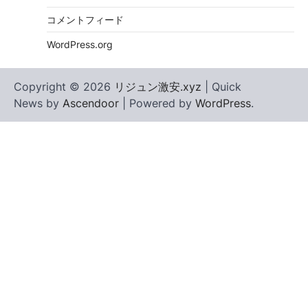
コメントフィード
WordPress.org
Copyright © 2026
リジュン激安.xyz
| Quick
News by
Ascendoor
| Powered by
WordPress
.