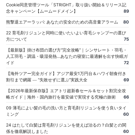
Cookie同意管理ツール「STRIGHT」取り扱い開始＆リリース記
念キャンペーン【ムームードメイン】
89
熊撃退エアーラッパ: あなたの安全のための高音量アラーム
80
22 育毛剤リジュンと同時に使いたいよい育毛シャンプーの選び
方について
75
【最新版】掛け布団の選び方“完全攻略”｜シンサレート・羽毛・
人工羽毛・調温・吸湿発熱…あなたの寝室に最適解を出す快眠ガ
イド
72
【海外ツアー完全ガイド】アジア最安1万円台＆ハワイ朝食付き
割引まで網羅 ― “失敗せずに選ぶ”実践大全
69
【2026年最新保存版】エアトリ超新春セール＆セット割完全攻
略ガイド｜海外・国内旅行を最安値で実現する究極の旅術
66
09 薄毛によい髪の毛の洗い方と育毛剤リジュンを使う良いタイ
ミング
60
24 はたして白髪は育毛剤リジュンを使えば治るの？白髪との関
係を徹底解説しました
60