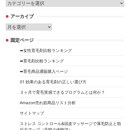
カ
テ
アーカイブ
ゴ
リ
ア
ー
ー
固定ページ
カ
イ
➡女性育毛剤比較ランキング
ブ
➡育毛剤比較ランキング
➡育毛商品通販購入ページ
01 効果のある育毛剤の正しい選び方
３ヶ月で育毛実感できるプログラムとは何か？
Amazon売れ筋商品リスト分析
サイトマップ
ストレス コントロール&頭皮マッサージで薄毛防止と勃
起力アップ（毛髪の体験談）