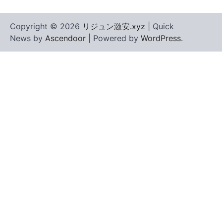
Copyright © 2026
リジュン激安.xyz
| Quick
News by
Ascendoor
| Powered by
WordPress
.