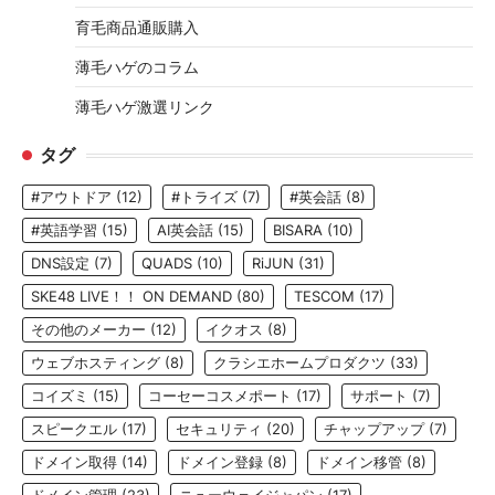
育毛商品通販購入
薄毛ハゲのコラム
薄毛ハゲ激選リンク
タグ
#アウトドア
(12)
#トライズ
(7)
#英会話
(8)
#英語学習
(15)
AI英会話
(15)
BISARA
(10)
DNS設定
(7)
QUADS
(10)
RiJUN
(31)
SKE48 LIVE！！ ON DEMAND
(80)
TESCOM
(17)
その他のメーカー
(12)
イクオス
(8)
ウェブホスティング
(8)
クラシエホームプロダクツ
(33)
コイズミ
(15)
コーセーコスメポート
(17)
サポート
(7)
スピークエル
(17)
セキュリティ
(20)
チャップアップ
(7)
ドメイン取得
(14)
ドメイン登録
(8)
ドメイン移管
(8)