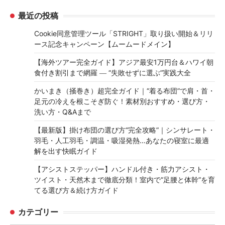
最近の投稿
Cookie同意管理ツール「STRIGHT」取り扱い開始＆リリ
ース記念キャンペーン【ムームードメイン】
【海外ツアー完全ガイド】アジア最安1万円台＆ハワイ朝
食付き割引まで網羅 ― “失敗せずに選ぶ”実践大全
かいまき（掻巻き）超完全ガイド｜“着る布団”で肩・首・
足元の冷えを根こそぎ防ぐ！素材別おすすめ・選び方・
洗い方・Q&Aまで
【最新版】掛け布団の選び方“完全攻略”｜シンサレート・
羽毛・人工羽毛・調温・吸湿発熱…あなたの寝室に最適
解を出す快眠ガイド
【アシストステッパー】ハンドル付き・筋力アシスト・
ツイスト・天然木まで徹底分類！室内で“足腰と体幹”を育
てる選び方＆続け方ガイド
カテゴリー