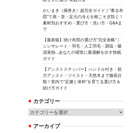
かいまき（掻巻き）超完全ガイド｜“着る布
団”で肩・首・足元の冷えを根こそぎ防ぐ！
素材別おすすめ・選び方・洗い方・Q&Aま
で
【最新版】掛け布団の選び方“完全攻略”｜
シンサレート・羽毛・人工羽毛・調温・吸
湿発熱…あなたの寝室に最適解を出す快眠
ガイド
【アシストステッパー】ハンドル付き・筋
力アシスト・ツイスト・天然木まで徹底分
類！室内で“足腰と体幹”を育てる選び方＆
続け方ガイド
カテゴリー
カ
テ
アーカイブ
ゴ