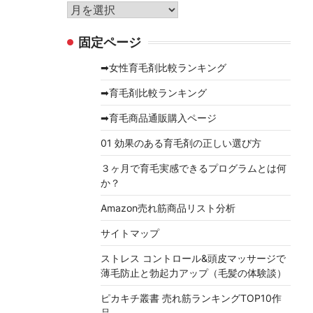
リ
ア
ー
ー
固定ページ
カ
イ
➡女性育毛剤比較ランキング
ブ
➡育毛剤比較ランキング
➡育毛商品通販購入ページ
01 効果のある育毛剤の正しい選び方
３ヶ月で育毛実感できるプログラムとは何
か？
Amazon売れ筋商品リスト分析
サイトマップ
ストレス コントロール&頭皮マッサージで
薄毛防止と勃起力アップ（毛髪の体験談）
ピカキチ叢書 売れ筋ランキングTOP10作
品