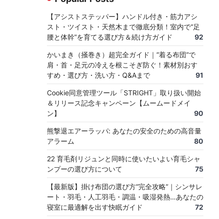
【アシストステッパー】ハンドル付き・筋力アシ
スト・ツイスト・天然木まで徹底分類！室内で“足
腰と体幹”を育てる選び方＆続け方ガイド
92
かいまき（掻巻き）超完全ガイド｜“着る布団”で
肩・首・足元の冷えを根こそぎ防ぐ！素材別おす
すめ・選び方・洗い方・Q&Aまで
91
Cookie同意管理ツール「STRIGHT」取り扱い開始
＆リリース記念キャンペーン【ムームードメイ
ン】
90
熊撃退エアーラッパ: あなたの安全のための高音量
アラーム
80
22 育毛剤リジュンと同時に使いたいよい育毛シャ
ンプーの選び方について
75
【最新版】掛け布団の選び方“完全攻略”｜シンサレ
ート・羽毛・人工羽毛・調温・吸湿発熱…あなたの
寝室に最適解を出す快眠ガイド
72