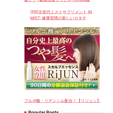
[PR]次世代ミストサプリメント IN
MIST: 健康習慣の新しいカタチ
フルボ酸・リデンシル配合！【リジュン】
Popular Posts