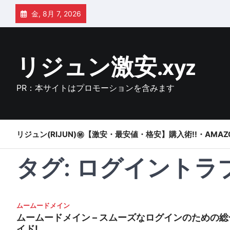
Skip
金, 8月 7, 2026
to
content
リジュン激安.xyz
PR：本サイトはプロモーションを含みます
リジュン(RIJUN)㊙【激安・最安値・格安】購入術!!・AMAZ
タグ:
ログイントラ
ムームードメイン
ムームードメイン – スムーズなログインのための総
イド!