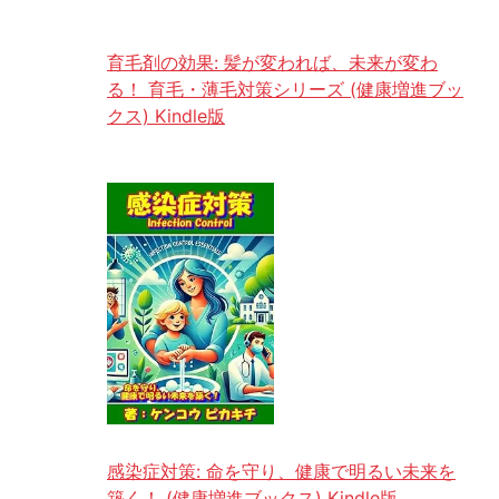
育毛剤の効果: 髪が変われば、未来が変わ
る！ 育毛・薄毛対策シリーズ (健康増進ブッ
クス) Kindle版
感染症対策: 命を守り、健康で明るい未来を
築く！ (健康増進ブックス) Kindle版