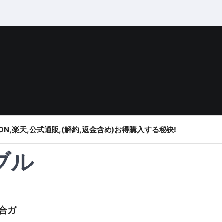
ON,楽天,公式通販,(解約,返金含め)お得購入する秘訣!
ブル
合ガ