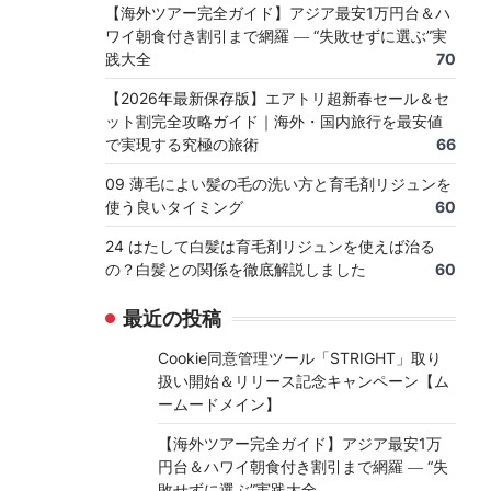
【海外ツアー完全ガイド】アジア最安1万円台＆ハ
ワイ朝食付き割引まで網羅 ― “失敗せずに選ぶ”実
践大全
70
【2026年最新保存版】エアトリ超新春セール＆セ
ット割完全攻略ガイド｜海外・国内旅行を最安値
で実現する究極の旅術
66
09 薄毛によい髪の毛の洗い方と育毛剤リジュンを
使う良いタイミング
60
24 はたして白髪は育毛剤リジュンを使えば治る
の？白髪との関係を徹底解説しました
60
最近の投稿
Cookie同意管理ツール「STRIGHT」取り
扱い開始＆リリース記念キャンペーン【ム
ームードメイン】
【海外ツアー完全ガイド】アジア最安1万
円台＆ハワイ朝食付き割引まで網羅 ― “失
敗せずに選ぶ”実践大全