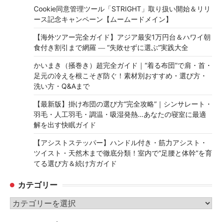
Cookie同意管理ツール「STRIGHT」取り扱い開始＆リリ
ース記念キャンペーン【ムームードメイン】
【海外ツアー完全ガイド】アジア最安1万円台＆ハワイ朝
食付き割引まで網羅 ― “失敗せずに選ぶ”実践大全
かいまき（掻巻き）超完全ガイド｜“着る布団”で肩・首・
足元の冷えを根こそぎ防ぐ！素材別おすすめ・選び方・
洗い方・Q&Aまで
【最新版】掛け布団の選び方“完全攻略”｜シンサレート・
羽毛・人工羽毛・調温・吸湿発熱…あなたの寝室に最適
解を出す快眠ガイド
【アシストステッパー】ハンドル付き・筋力アシスト・
ツイスト・天然木まで徹底分類！室内で“足腰と体幹”を育
てる選び方＆続け方ガイド
カテゴリー
カ
テ