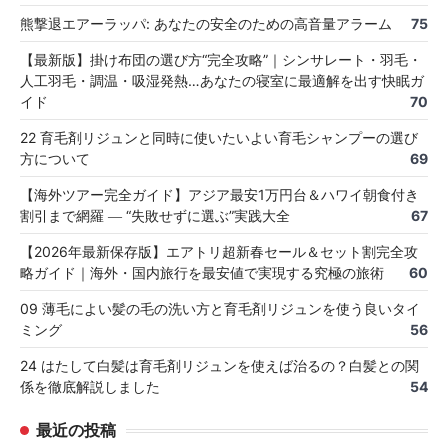
熊撃退エアーラッパ: あなたの安全のための高音量アラーム
75
【最新版】掛け布団の選び方“完全攻略”｜シンサレート・羽毛・
人工羽毛・調温・吸湿発熱…あなたの寝室に最適解を出す快眠ガ
イド
70
22 育毛剤リジュンと同時に使いたいよい育毛シャンプーの選び
方について
69
【海外ツアー完全ガイド】アジア最安1万円台＆ハワイ朝食付き
割引まで網羅 ― “失敗せずに選ぶ”実践大全
67
【2026年最新保存版】エアトリ超新春セール＆セット割完全攻
略ガイド｜海外・国内旅行を最安値で実現する究極の旅術
60
09 薄毛によい髪の毛の洗い方と育毛剤リジュンを使う良いタイ
ミング
56
24 はたして白髪は育毛剤リジュンを使えば治るの？白髪との関
係を徹底解説しました
54
最近の投稿