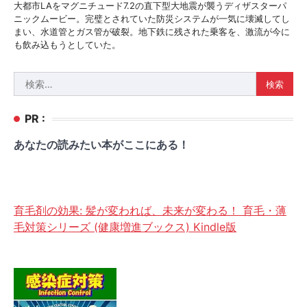
大都市LAをマグニチュード7.2の直下型大地震が襲うディザスターパ
ニックムービー。完璧とされていた防災システムが一気に壊滅してし
まい、水道管とガス管が破裂。地下鉄に残された乗客を、激流が今に
も飲み込もうとしていた。
検
索:
PR :
あなたの読みたい本がここにある！
育毛剤の効果: 髪が変われば、未来が変わる！ 育毛・薄
毛対策シリーズ (健康増進ブックス) Kindle版