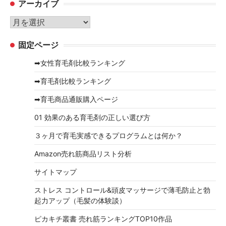
アーカイブ
ゴ
リ
ア
ー
ー
固定ページ
カ
イ
➡女性育毛剤比較ランキング
ブ
➡育毛剤比較ランキング
➡育毛商品通販購入ページ
01 効果のある育毛剤の正しい選び方
３ヶ月で育毛実感できるプログラムとは何か？
Amazon売れ筋商品リスト分析
サイトマップ
ストレス コントロール&頭皮マッサージで薄毛防止と勃
起力アップ（毛髪の体験談）
ピカキチ叢書 売れ筋ランキングTOP10作品