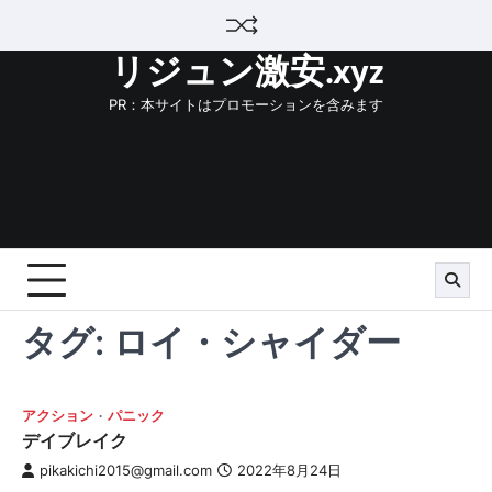
Skip
to
リジュン激安.xyz
content
PR：本サイトはプロモーションを含みます
タグ:
ロイ・シャイダー
アクション
パニック
デイブレイク
pikakichi2015@gmail.com
2022年8月24日