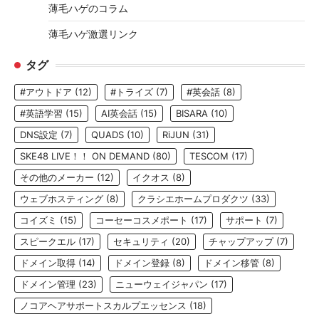
薄毛ハゲのコラム
薄毛ハゲ激選リンク
タグ
#アウトドア
(12)
#トライズ
(7)
#英会話
(8)
#英語学習
(15)
AI英会話
(15)
BISARA
(10)
DNS設定
(7)
QUADS
(10)
RiJUN
(31)
SKE48 LIVE！！ ON DEMAND
(80)
TESCOM
(17)
その他のメーカー
(12)
イクオス
(8)
ウェブホスティング
(8)
クラシエホームプロダクツ
(33)
コイズミ
(15)
コーセーコスメポート
(17)
サポート
(7)
スピークエル
(17)
セキュリティ
(20)
チャップアップ
(7)
ドメイン取得
(14)
ドメイン登録
(8)
ドメイン移管
(8)
ドメイン管理
(23)
ニューウェイジャパン
(17)
ノコアヘアサポートスカルプエッセンス
(18)