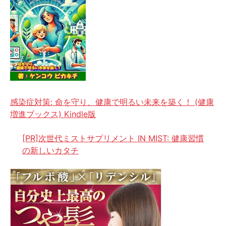
感染症対策: 命を守り、健康で明るい未来を築く！ (健康
増進ブックス) Kindle版
[PR]次世代ミストサプリメント IN MIST: 健康習慣
の新しいカタチ