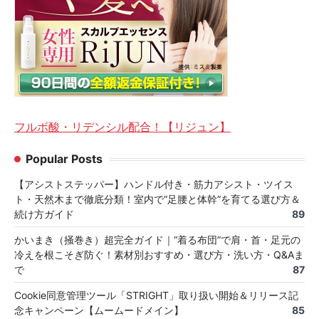
フルボ酸・リデンシル配合！【リジュン】
Popular Posts
【アシストステッパー】ハンドル付き・筋力アシスト・ツイス
ト・天然木まで徹底分類！室内で“足腰と体幹”を育てる選び方＆
続け方ガイド
89
かいまき（掻巻き）超完全ガイド｜“着る布団”で肩・首・足元の
冷えを根こそぎ防ぐ！素材別おすすめ・選び方・洗い方・Q&Aま
で
87
Cookie同意管理ツール「STRIGHT」取り扱い開始＆リリース記
念キャンペーン【ムームードメイン】
85