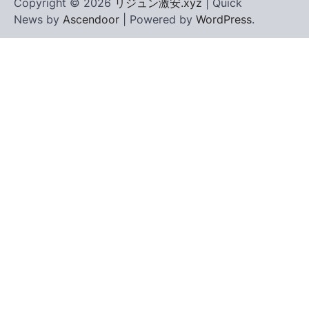
Copyright © 2026
リジュン激安.xyz
| Quick
News by
Ascendoor
| Powered by
WordPress
.