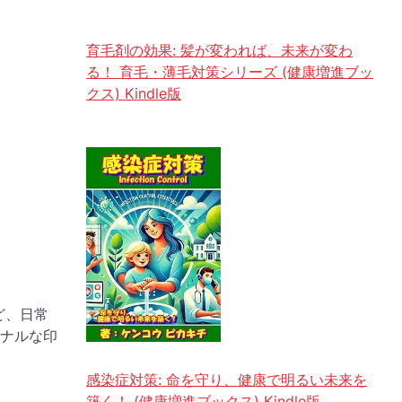
育毛剤の効果: 髪が変われば、未来が変わ
る！ 育毛・薄毛対策シリーズ (健康増進ブッ
クス) Kindle版
ど、日常
ナルな印
感染症対策: 命を守り、健康で明るい未来を
築く！ (健康増進ブックス) Kindle版