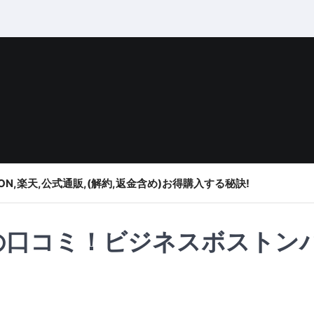
ON,楽天,公式通販,(解約,返金含め)お得購入する秘訣!
ア) の口コミ！ビジネスボストン