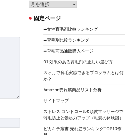
リ
ア
ー
ー
固定ページ
カ
イ
➡女性育毛剤比較ランキング
ブ
➡育毛剤比較ランキング
➡育毛商品通販購入ページ
01 効果のある育毛剤の正しい選び方
３ヶ月で育毛実感できるプログラムとは何
か？
Amazon売れ筋商品リスト分析
サイトマップ
ストレス コントロール&頭皮マッサージで
薄毛防止と勃起力アップ（毛髪の体験談）
ピカキチ叢書 売れ筋ランキングTOP10作
品