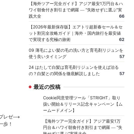
【海外ツアー完全ガイド】アジア最安1万円台＆ハ
ワイ朝食付き割引まで網羅 ― “失敗せずに選ぶ”実
践大全
66
【2026年最新保存版】エアトリ超新春セール＆セ
ット割完全攻略ガイド｜海外・国内旅行を最安値
で実現する究極の旅術
62
09 薄毛によい髪の毛の洗い方と育毛剤リジュンを
使う良いタイミング
57
24 はたして白髪は育毛剤リジュンを使えば治る
の？白髪との関係を徹底解説しました
57
最近の投稿
Cookie同意管理ツール「STRIGHT」取り
扱い開始＆リリース記念キャンペーン【ム
ームードメイン】
プレゼ
⟶
【海外ツアー完全ガイド】アジア最安1万
一歩！
円台＆ハワイ朝食付き割引まで網羅 ― “失
敗せずに選ぶ”実践大全