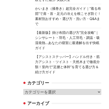
かいまき（掻巻き）超完全ガイド｜“着る布
団”で肩・首・足元の冷えを根こそぎ防ぐ！
素材別おすすめ・選び方・洗い方・Q&Aま
で
【最新版】掛け布団の選び方“完全攻略”｜
シンサレート・羽毛・人工羽毛・調温・吸
湿発熱…あなたの寝室に最適解を出す快眠
ガイド
【アシストステッパー】ハンドル付き・筋
力アシスト・ツイスト・天然木まで徹底分
類！室内で“足腰と体幹”を育てる選び方＆
続け方ガイド
カテゴリー
カ
テ
アーカイブ
ゴ