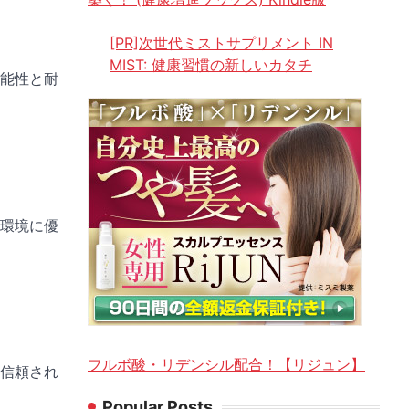
[PR]次世代ミストサプリメント IN
MIST: 健康習慣の新しいカタチ
機能性と耐
、環境に優
フルボ酸・リデンシル配合！【リジュン】
。信頼され
Popular Posts