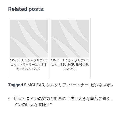
Related posts:
SIMCLEAR (シムクリア) 口
SIMCLEAR (シムクリア) 口
コミ！トラベラーにおすす
コミ！TSUNAGU BAGの魅
めのバックパック
力とは？
Tagged
SIMCLEAR
,
シムクリア
,
パートナー
,
ビジネスボ
投
⟵
巨大ヒロインの魅力と動画の世界: “大きな舞台で輝く
インの巨大な冒険！”
稿