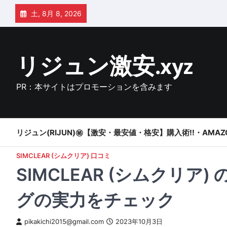
Skip
土, 8月 8, 2026
to
content
リジュン激安.xyz
PR：本サイトはプロモーションを含みます
リジュン(RIJUN)㊙【激安・最安値・格安】購入術!!・AMAZ
SIMCLEAR (シムクリア) 口コミ
SIMCLEAR (シムクリ
グの実力をチェック
pikakichi2015@gmail.com
2023年10月3日