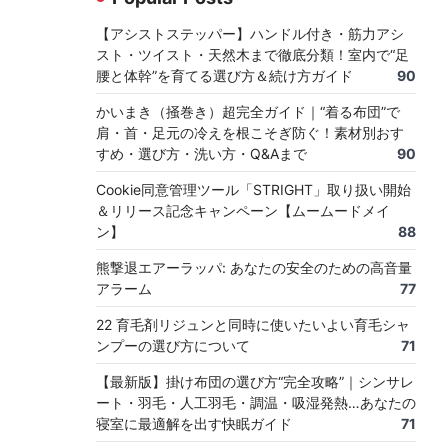
【アシストステッパー】ハンドル付き・筋力アシ
スト・ツイスト・天然木まで徹底分類！室内で“足
腰と体幹”を育てる選び方＆続け方ガイド
90
かいまき（掻巻き）超完全ガイド｜“着る布団”で
肩・首・足元の冷えを根こそぎ防ぐ！素材別おす
すめ・選び方・洗い方・Q&Aまで
90
Cookie同意管理ツール「STRIGHT」取り扱い開始
＆リリース記念キャンペーン【ムームードメイ
ン】
88
熊撃退エアーラッパ: あなたの安全のための高音量
アラーム
77
22 育毛剤リジュンと同時に使いたいよい育毛シャ
ンプーの選び方について
71
【最新版】掛け布団の選び方“完全攻略”｜シンサレ
ート・羽毛・人工羽毛・調温・吸湿発熱…あなたの
寝室に最適解を出す快眠ガイド
71