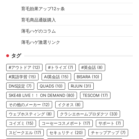
育毛効果アップ12ヶ条
育毛商品通販購入
薄毛ハゲのコラム
薄毛ハゲ激選リンク
タグ
#アウトドア
(12)
#トライズ
(7)
#英会話
(8)
#英語学習
(15)
AI英会話
(15)
BISARA
(10)
DNS設定
(7)
QUADS
(10)
RiJUN
(31)
SKE48 LIVE！！ ON DEMAND
(80)
TESCOM
(17)
その他のメーカー
(12)
イクオス
(8)
ウェブホスティング
(8)
クラシエホームプロダクツ
(33)
コイズミ
(15)
コーセーコスメポート
(17)
サポート
(7)
スピークエル
(17)
セキュリティ
(20)
チャップアップ
(7)