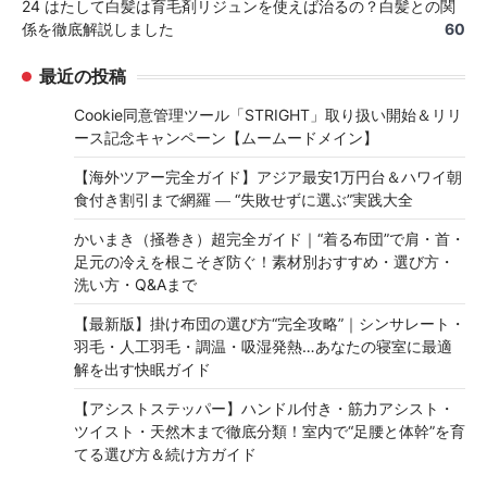
24 はたして白髪は育毛剤リジュンを使えば治るの？白髪との関
係を徹底解説しました
60
最近の投稿
Cookie同意管理ツール「STRIGHT」取り扱い開始＆リリ
ース記念キャンペーン【ムームードメイン】
【海外ツアー完全ガイド】アジア最安1万円台＆ハワイ朝
食付き割引まで網羅 ― “失敗せずに選ぶ”実践大全
かいまき（掻巻き）超完全ガイド｜“着る布団”で肩・首・
足元の冷えを根こそぎ防ぐ！素材別おすすめ・選び方・
洗い方・Q&Aまで
【最新版】掛け布団の選び方“完全攻略”｜シンサレート・
羽毛・人工羽毛・調温・吸湿発熱…あなたの寝室に最適
解を出す快眠ガイド
【アシストステッパー】ハンドル付き・筋力アシスト・
ツイスト・天然木まで徹底分類！室内で“足腰と体幹”を育
てる選び方＆続け方ガイド