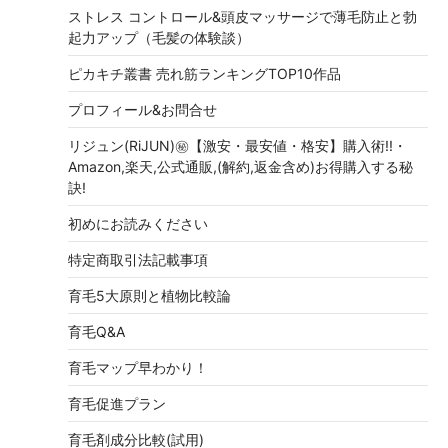
ストレス コントロール&頭皮マッサージで薄毛防止と勃
起力アップ（毛髪の体験談）
ピカキチ叢書 売れ筋ランキングTOP10作品
プロフィール&お問合せ
リジュン(RiJUN)㊙【激安・最安値・格安】購入術!!・
Amazon,楽天,公式通販,(解約,返金含め)お得購入する秘
訣!
初めにお読みください
特定商取引法記載事項
育毛5大原則と植物比較論
育毛Q&A
育毛マップ早わかり！
育毛促進プラン
育毛剤成分比較(試用)