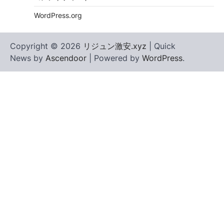
WordPress.org
Copyright © 2026
リジュン激安.xyz
| Quick
News by
Ascendoor
| Powered by
WordPress
.