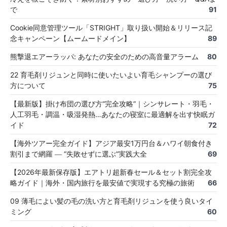
で
91
Cookie同意管理ツール「STRIGHT」取り扱い開始＆リリース記
念キャンペーン【ムームードメイン】
89
熊撃退エアーラッパ: あなたの安全のための高音量アラーム
80
22 育毛剤リジュンと同時に使いたいよい育毛シャンプーの選び
方について
75
【最新版】掛け布団の選び方“完全攻略”｜シンサレート・羽毛・
人工羽毛・調温・吸湿発熱…あなたの寝室に最適解を出す快眠ガ
イド
72
【海外ツアー完全ガイド】アジア最安1万円台＆ハワイ朝食付き
割引まで網羅 ― “失敗せずに選ぶ”実践大全
69
【2026年最新保存版】エアトリ超新春セール＆セット割完全攻
略ガイド｜海外・国内旅行を最安値で実現する究極の旅術
66
09 薄毛によい髪の毛の洗い方と育毛剤リジュンを使う良いタイ
ミング
60