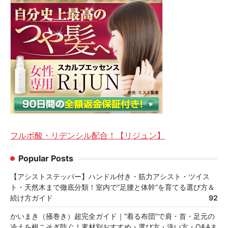
フルボ酸・リデンシル配合！【リジュン】
Popular Posts
【アシストステッパー】ハンドル付き・筋力アシスト・ツイス
ト・天然木まで徹底分類！室内で“足腰と体幹”を育てる選び方＆
続け方ガイド
92
かいまき（掻巻き）超完全ガイド｜“着る布団”で肩・首・足元の
冷えを根こそぎ防ぐ！素材別おすすめ・選び方・洗い方・Q&Aま