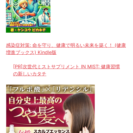
感染症対策: 命を守り、健康で明るい未来を築く！ (健康
増進ブックス) Kindle版
[PR]次世代ミストサプリメント IN MIST: 健康習慣
の新しいカタチ