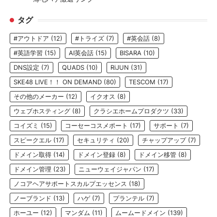
タグ
#アウトドア
(12)
#トライズ
(7)
#英会話
(8)
#英語学習
(15)
AI英会話
(15)
BISARA
(10)
DNS設定
(7)
QUADS
(10)
RiJUN
(31)
SKE48 LIVE！！ ON DEMAND
(80)
TESCOM
(17)
その他のメーカー
(12)
イクオス
(8)
ウェブホスティング
(8)
クラシエホームプロダクツ
(33)
コイズミ
(15)
コーセーコスメポート
(17)
サポート
(7)
スピークエル
(17)
セキュリティ
(20)
チャップアップ
(7)
ドメイン取得
(14)
ドメイン登録
(8)
ドメイン移管
(8)
ドメイン管理
(23)
ニューウェイジャパン
(17)
ノコアヘアサポートスカルプエッセンス
(18)
ノーブランド
(13)
ハゲ
(7)
プランテル
(7)
ホーユー
(12)
マンダム
(11)
ムームードメイン
(139)