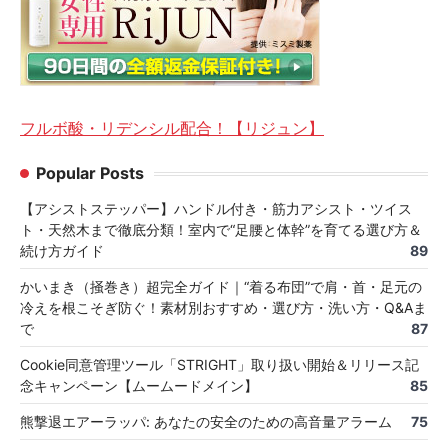
フルボ酸・リデンシル配合！【リジュン】
Popular Posts
【アシストステッパー】ハンドル付き・筋力アシスト・ツイス
ト・天然木まで徹底分類！室内で“足腰と体幹”を育てる選び方＆
続け方ガイド
89
かいまき（掻巻き）超完全ガイド｜“着る布団”で肩・首・足元の
冷えを根こそぎ防ぐ！素材別おすすめ・選び方・洗い方・Q&Aま
で
87
Cookie同意管理ツール「STRIGHT」取り扱い開始＆リリース記
念キャンペーン【ムームードメイン】
85
熊撃退エアーラッパ: あなたの安全のための高音量アラーム
75