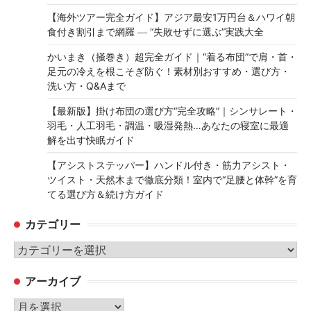
【海外ツアー完全ガイド】アジア最安1万円台＆ハワイ朝
食付き割引まで網羅 ― “失敗せずに選ぶ”実践大全
かいまき（掻巻き）超完全ガイド｜“着る布団”で肩・首・
足元の冷えを根こそぎ防ぐ！素材別おすすめ・選び方・
洗い方・Q&Aまで
【最新版】掛け布団の選び方“完全攻略”｜シンサレート・
羽毛・人工羽毛・調温・吸湿発熱…あなたの寝室に最適
解を出す快眠ガイド
【アシストステッパー】ハンドル付き・筋力アシスト・
ツイスト・天然木まで徹底分類！室内で“足腰と体幹”を育
てる選び方＆続け方ガイド
カテゴリー
カ
テ
アーカイブ
ゴ
リ
ア