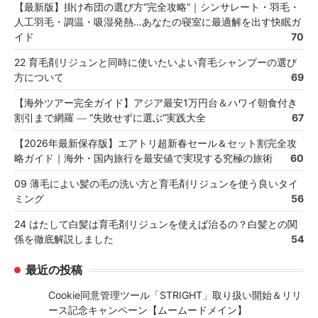
【最新版】掛け布団の選び方“完全攻略”｜シンサレート・羽毛・
人工羽毛・調温・吸湿発熱…あなたの寝室に最適解を出す快眠ガ
イド
70
22 育毛剤リジュンと同時に使いたいよい育毛シャンプーの選び
方について
69
【海外ツアー完全ガイド】アジア最安1万円台＆ハワイ朝食付き
割引まで網羅 ― “失敗せずに選ぶ”実践大全
67
【2026年最新保存版】エアトリ超新春セール＆セット割完全攻
略ガイド｜海外・国内旅行を最安値で実現する究極の旅術
60
09 薄毛によい髪の毛の洗い方と育毛剤リジュンを使う良いタイ
ミング
56
24 はたして白髪は育毛剤リジュンを使えば治るの？白髪との関
係を徹底解説しました
54
最近の投稿
Cookie同意管理ツール「STRIGHT」取り扱い開始＆リリ
ース記念キャンペーン【ムームードメイン】