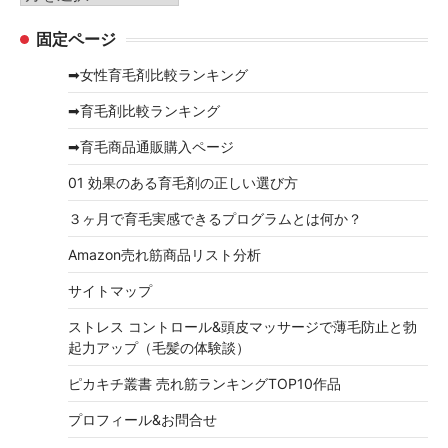
ー
ー
固定ページ
カ
イ
➡女性育毛剤比較ランキング
ブ
➡育毛剤比較ランキング
➡育毛商品通販購入ページ
01 効果のある育毛剤の正しい選び方
３ヶ月で育毛実感できるプログラムとは何か？
Amazon売れ筋商品リスト分析
サイトマップ
ストレス コントロール&頭皮マッサージで薄毛防止と勃
起力アップ（毛髪の体験談）
ピカキチ叢書 売れ筋ランキングTOP10作品
プロフィール&お問合せ