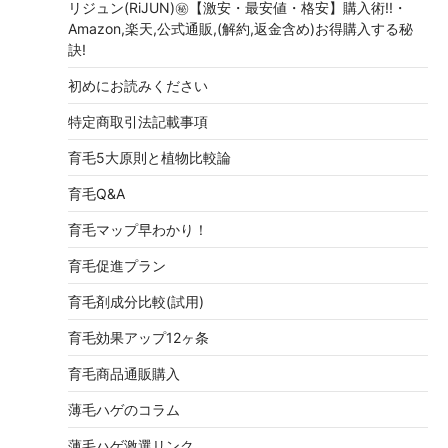
リジュン(RiJUN)㊙【激安・最安値・格安】購入術!!・
Amazon,楽天,公式通販,(解約,返金含め)お得購入する秘
訣!
初めにお読みください
特定商取引法記載事項
育毛5大原則と植物比較論
育毛Q&A
育毛マップ早わかり！
育毛促進プラン
育毛剤成分比較(試用)
育毛効果アップ12ヶ条
育毛商品通販購入
薄毛ハゲのコラム
薄毛ハゲ激選リンク