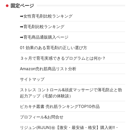
固定ページ
カ
イ
➡女性育毛剤比較ランキング
ブ
➡育毛剤比較ランキング
➡育毛商品通販購入ページ
01 効果のある育毛剤の正しい選び方
３ヶ月で育毛実感できるプログラムとは何か？
Amazon売れ筋商品リスト分析
サイトマップ
ストレス コントロール&頭皮マッサージで薄毛防止と勃
起力アップ（毛髪の体験談）
ピカキチ叢書 売れ筋ランキングTOP10作品
プロフィール&お問合せ
リジュン(RiJUN)㊙【激安・最安値・格安】購入術!!・