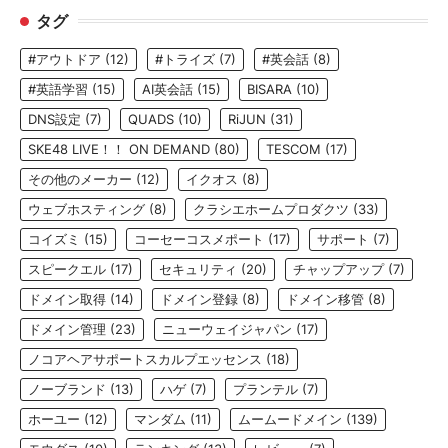
タグ
#アウトドア
(12)
#トライズ
(7)
#英会話
(8)
#英語学習
(15)
AI英会話
(15)
BISARA
(10)
DNS設定
(7)
QUADS
(10)
RiJUN
(31)
SKE48 LIVE！！ ON DEMAND
(80)
TESCOM
(17)
その他のメーカー
(12)
イクオス
(8)
ウェブホスティング
(8)
クラシエホームプロダクツ
(33)
コイズミ
(15)
コーセーコスメポート
(17)
サポート
(7)
スピークエル
(17)
セキュリティ
(20)
チャップアップ
(7)
ドメイン取得
(14)
ドメイン登録
(8)
ドメイン移管
(8)
ドメイン管理
(23)
ニューウェイジャパン
(17)
ノコアヘアサポートスカルプエッセンス
(18)
ノーブランド
(13)
ハゲ
(7)
プランテル
(7)
ホーユー
(12)
マンダム
(11)
ムームードメイン
(139)