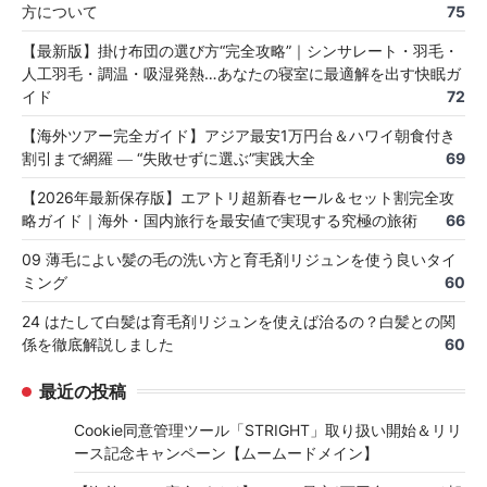
方について
75
【最新版】掛け布団の選び方“完全攻略”｜シンサレート・羽毛・
人工羽毛・調温・吸湿発熱…あなたの寝室に最適解を出す快眠ガ
イド
72
【海外ツアー完全ガイド】アジア最安1万円台＆ハワイ朝食付き
割引まで網羅 ― “失敗せずに選ぶ”実践大全
69
【2026年最新保存版】エアトリ超新春セール＆セット割完全攻
略ガイド｜海外・国内旅行を最安値で実現する究極の旅術
66
09 薄毛によい髪の毛の洗い方と育毛剤リジュンを使う良いタイ
ミング
60
24 はたして白髪は育毛剤リジュンを使えば治るの？白髪との関
係を徹底解説しました
60
最近の投稿
Cookie同意管理ツール「STRIGHT」取り扱い開始＆リリ
ース記念キャンペーン【ムームードメイン】