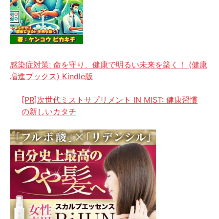
感染症対策: 命を守り、健康で明るい未来を築く！ (健康
増進ブックス) Kindle版
[PR]次世代ミストサプリメント IN MIST: 健康習慣
の新しいカタチ