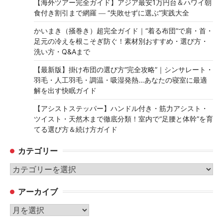
【海外ツアー完全ガイド】アジア最安1万円台＆ハワイ朝
食付き割引まで網羅 ― “失敗せずに選ぶ”実践大全
かいまき（掻巻き）超完全ガイド｜“着る布団”で肩・首・
足元の冷えを根こそぎ防ぐ！素材別おすすめ・選び方・
洗い方・Q&Aまで
【最新版】掛け布団の選び方“完全攻略”｜シンサレート・
羽毛・人工羽毛・調温・吸湿発熱…あなたの寝室に最適
解を出す快眠ガイド
【アシストステッパー】ハンドル付き・筋力アシスト・
ツイスト・天然木まで徹底分類！室内で“足腰と体幹”を育
てる選び方＆続け方ガイド
カテゴリー
カ
テ
アーカイブ
ゴ
リ
ア
ー
ー