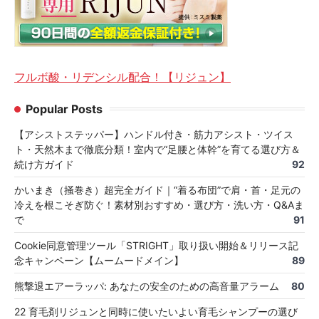
フルボ酸・リデンシル配合！【リジュン】
Popular Posts
【アシストステッパー】ハンドル付き・筋力アシスト・ツイス
ト・天然木まで徹底分類！室内で“足腰と体幹”を育てる選び方＆
続け方ガイド
92
かいまき（掻巻き）超完全ガイド｜“着る布団”で肩・首・足元の
冷えを根こそぎ防ぐ！素材別おすすめ・選び方・洗い方・Q&Aま
で
91
Cookie同意管理ツール「STRIGHT」取り扱い開始＆リリース記
念キャンペーン【ムームードメイン】
89
熊撃退エアーラッパ: あなたの安全のための高音量アラーム
80
22 育毛剤リジュンと同時に使いたいよい育毛シャンプーの選び