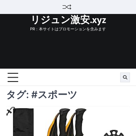
Skip
to
リジュン激安.xyz
content
PR：本サイトはプロモーションを含みます
タグ:
#スポーツ