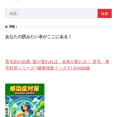
検
索:
PR :
あなたの読みたい本がここにある！
育毛剤の効果: 髪が変われば、未来が変わる！ 育毛・薄
毛対策シリーズ (健康増進ブックス) Kindle版