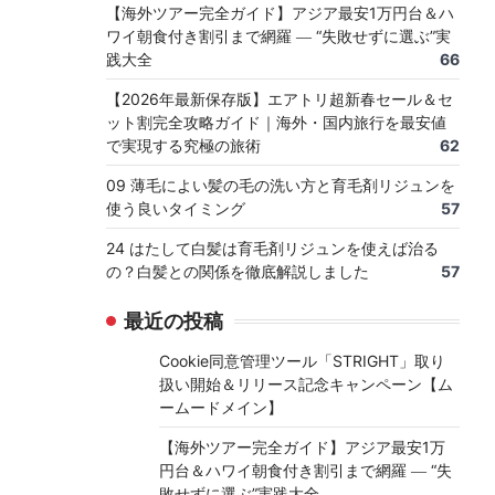
【海外ツアー完全ガイド】アジア最安1万円台＆ハ
ワイ朝食付き割引まで網羅 ― “失敗せずに選ぶ”実
践大全
66
【2026年最新保存版】エアトリ超新春セール＆セ
ット割完全攻略ガイド｜海外・国内旅行を最安値
で実現する究極の旅術
62
09 薄毛によい髪の毛の洗い方と育毛剤リジュンを
使う良いタイミング
57
24 はたして白髪は育毛剤リジュンを使えば治る
の？白髪との関係を徹底解説しました
57
最近の投稿
Cookie同意管理ツール「STRIGHT」取り
扱い開始＆リリース記念キャンペーン【ム
ームードメイン】
【海外ツアー完全ガイド】アジア最安1万
円台＆ハワイ朝食付き割引まで網羅 ― “失
敗せずに選ぶ”実践大全