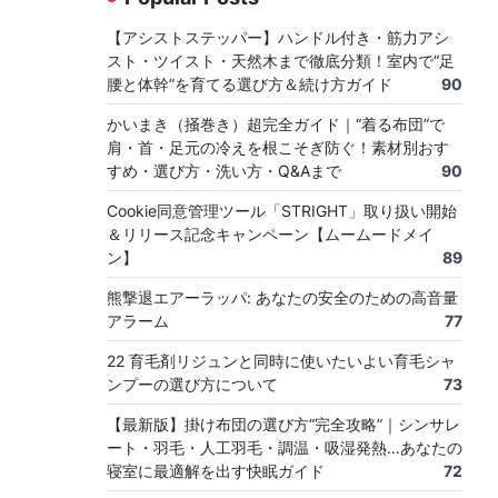
【アシストステッパー】ハンドル付き・筋力アシ
スト・ツイスト・天然木まで徹底分類！室内で“足
腰と体幹”を育てる選び方＆続け方ガイド
90
かいまき（掻巻き）超完全ガイド｜“着る布団”で
肩・首・足元の冷えを根こそぎ防ぐ！素材別おす
すめ・選び方・洗い方・Q&Aまで
90
Cookie同意管理ツール「STRIGHT」取り扱い開始
＆リリース記念キャンペーン【ムームードメイ
ン】
89
熊撃退エアーラッパ: あなたの安全のための高音量
アラーム
77
22 育毛剤リジュンと同時に使いたいよい育毛シャ
ンプーの選び方について
73
【最新版】掛け布団の選び方“完全攻略”｜シンサレ
ート・羽毛・人工羽毛・調温・吸湿発熱…あなたの
寝室に最適解を出す快眠ガイド
72