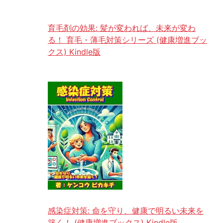
育毛剤の効果: 髪が変われば、未来が変わ
る！ 育毛・薄毛対策シリーズ (健康増進ブッ
クス) Kindle版
感染症対策: 命を守り、健康で明るい未来を
築く！ (健康増進ブックス) Kindle版