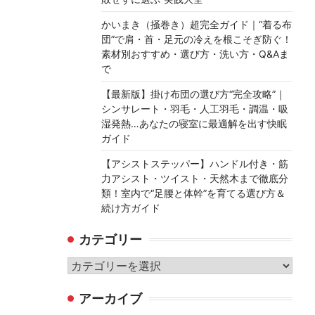
かいまき（掻巻き）超完全ガイド｜“着る布
団”で肩・首・足元の冷えを根こそぎ防ぐ！
素材別おすすめ・選び方・洗い方・Q&Aま
で
【最新版】掛け布団の選び方“完全攻略”｜
シンサレート・羽毛・人工羽毛・調温・吸
湿発熱…あなたの寝室に最適解を出す快眠
ガイド
【アシストステッパー】ハンドル付き・筋
力アシスト・ツイスト・天然木まで徹底分
類！室内で“足腰と体幹”を育てる選び方＆
続け方ガイド
カテゴリー
カ
テ
アーカイブ
ゴ