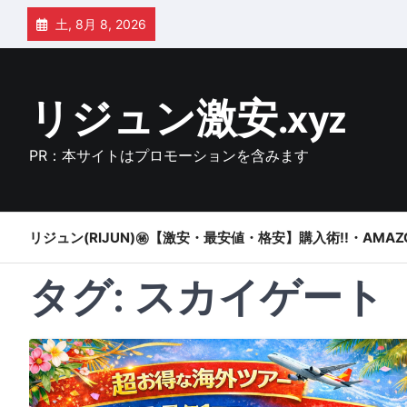
Skip
土, 8月 8, 2026
to
content
リジュン激安.xyz
PR：本サイトはプロモーションを含みます
リジュン(RIJUN)㊙【激安・最安値・格安】購入術!!・AMAZ
タグ:
スカイゲート