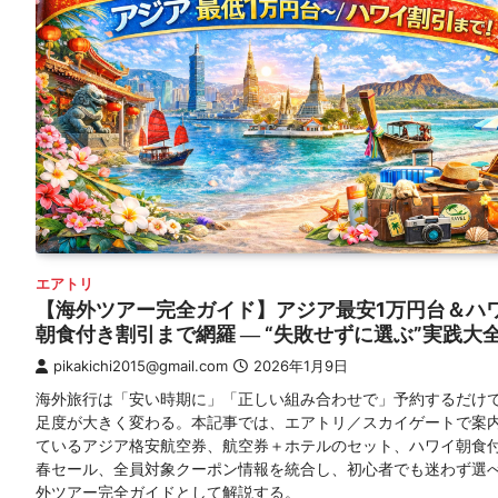
エアトリ
【海外ツアー完全ガイド】アジア最安1万円台＆ハ
朝食付き割引まで網羅 ― “失敗せずに選ぶ”実践大
pikakichi2015@gmail.com
2026年1月9日
海外旅行は「安い時期に」「正しい組み合わせで」予約するだけ
足度が大きく変わる。本記事では、エアトリ／スカイゲートで案
ているアジア格安航空券、航空券＋ホテルのセット、ハワイ朝食
春セール、全員対象クーポン情報を統合し、初心者でも迷わず選
外ツアー完全ガイドとして解説する。