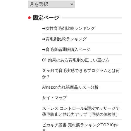
リ
ア
ー
ー
固定ページ
カ
イ
➡女性育毛剤比較ランキング
ブ
➡育毛剤比較ランキング
➡育毛商品通販購入ページ
01 効果のある育毛剤の正しい選び方
３ヶ月で育毛実感できるプログラムとは何
か？
Amazon売れ筋商品リスト分析
サイトマップ
ストレス コントロール&頭皮マッサージで
薄毛防止と勃起力アップ（毛髪の体験談）
ピカキチ叢書 売れ筋ランキングTOP10作
品