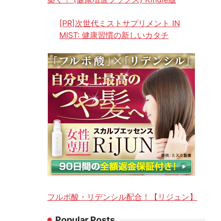
[PR]次世代ミストサプリメント IN
MIST: 健康習慣の新しいカタチ
フルボ酸・リデンシル配合！【リジュン】
Popular Posts