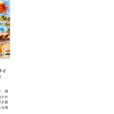
ワイ
全
で、満
内され
付き新
べる海