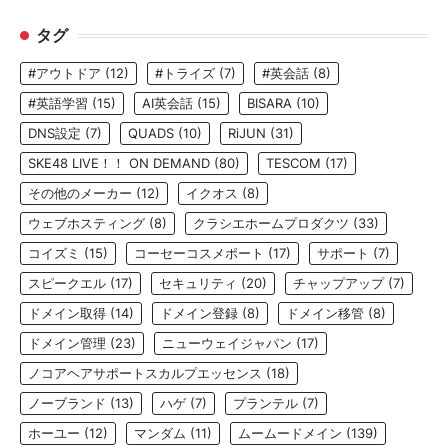
タグ
#アウトドア
(12)
#トライズ
(7)
#英会話
(8)
#英語学習
(15)
AI英会話
(15)
BISARA
(10)
DNS設定
(7)
QUADS
(10)
RiJUN
(31)
SKE48 LIVE！！ ON DEMAND
(80)
TESCOM
(17)
その他のメーカー
(12)
イクオス
(8)
ウェブホスティング
(8)
クラシエホームプロダクツ
(33)
コイズミ
(15)
コーセーコスメポート
(17)
サポート
(7)
スピークエル
(17)
セキュリティ
(20)
チャップアップ
(7)
ドメイン取得
(14)
ドメイン登録
(8)
ドメイン移管
(8)
ドメイン管理
(23)
ニューウェイジャパン
(17)
ノコアヘアサポートスカルプエッセンス
(18)
ノーブランド
(13)
ハゲ
(7)
プランテル
(7)
ホーユー
(12)
マンダム
(11)
ムームードメイン
(139)