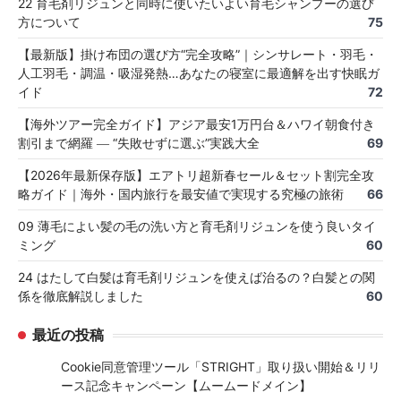
22 育毛剤リジュンと同時に使いたいよい育毛シャンプーの選び
方について
75
【最新版】掛け布団の選び方“完全攻略”｜シンサレート・羽毛・
人工羽毛・調温・吸湿発熱…あなたの寝室に最適解を出す快眠ガ
イド
72
【海外ツアー完全ガイド】アジア最安1万円台＆ハワイ朝食付き
割引まで網羅 ― “失敗せずに選ぶ”実践大全
69
【2026年最新保存版】エアトリ超新春セール＆セット割完全攻
略ガイド｜海外・国内旅行を最安値で実現する究極の旅術
66
09 薄毛によい髪の毛の洗い方と育毛剤リジュンを使う良いタイ
ミング
60
24 はたして白髪は育毛剤リジュンを使えば治るの？白髪との関
係を徹底解説しました
60
最近の投稿
Cookie同意管理ツール「STRIGHT」取り扱い開始＆リリ
ース記念キャンペーン【ムームードメイン】