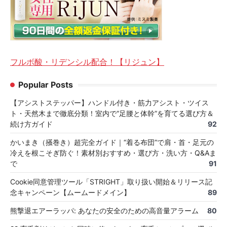
フルボ酸・リデンシル配合！【リジュン】
Popular Posts
【アシストステッパー】ハンドル付き・筋力アシスト・ツイス
ト・天然木まで徹底分類！室内で“足腰と体幹”を育てる選び方＆
続け方ガイド
92
かいまき（掻巻き）超完全ガイド｜“着る布団”で肩・首・足元の
冷えを根こそぎ防ぐ！素材別おすすめ・選び方・洗い方・Q&Aま
で
91
Cookie同意管理ツール「STRIGHT」取り扱い開始＆リリース記
念キャンペーン【ムームードメイン】
89
熊撃退エアーラッパ: あなたの安全のための高音量アラーム
80