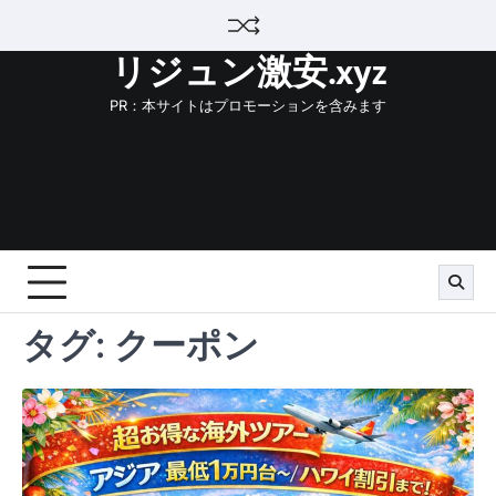
Skip
to
リジュン激安.xyz
content
PR：本サイトはプロモーションを含みます
タグ:
クーポン