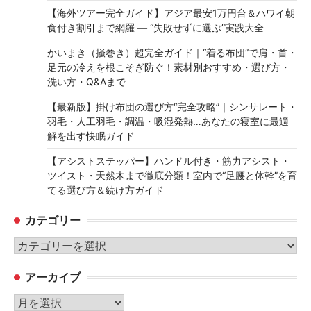
【海外ツアー完全ガイド】アジア最安1万円台＆ハワイ朝
食付き割引まで網羅 ― “失敗せずに選ぶ”実践大全
かいまき（掻巻き）超完全ガイド｜“着る布団”で肩・首・
足元の冷えを根こそぎ防ぐ！素材別おすすめ・選び方・
洗い方・Q&Aまで
【最新版】掛け布団の選び方“完全攻略”｜シンサレート・
羽毛・人工羽毛・調温・吸湿発熱…あなたの寝室に最適
解を出す快眠ガイド
【アシストステッパー】ハンドル付き・筋力アシスト・
ツイスト・天然木まで徹底分類！室内で“足腰と体幹”を育
てる選び方＆続け方ガイド
カテゴリー
カ
テ
アーカイブ
ゴ
リ
ア