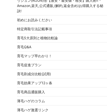
リジュン(RiJUN)㊙【激安・最安値・格安】購入術!!・
Amazon,楽天,公式通販,(解約,返金含め)お得購入する秘
訣!
初めにお読みください
特定商取引法記載事項
育毛5大原則と植物比較論
育毛Q&A
育毛マップ早わかり！
育毛促進プラン
育毛剤成分比較(試用)
育毛効果アップ12ヶ条
育毛商品通販購入
薄毛ハゲのコラム
薄毛ハゲ激選リンク