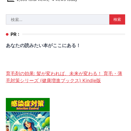
検
索:
PR :
あなたの読みたい本がここにある！
育毛剤の効果: 髪が変われば、未来が変わる！ 育毛・薄
毛対策シリーズ (健康増進ブックス) Kindle版