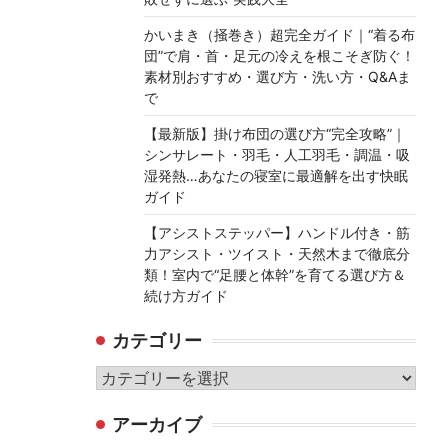
かいまき（掻巻き）超完全ガイド｜“着る布
団”で肩・首・足元の冷えを根こそぎ防ぐ！
素材別おすすめ・選び方・洗い方・Q&Aま
で
【最新版】掛け布団の選び方“完全攻略”｜
シンサレート・羽毛・人工羽毛・調温・吸
湿発熱…あなたの寝室に最適解を出す快眠
ガイド
【アシストステッパー】ハンドル付き・筋
力アシスト・ツイスト・天然木まで徹底分
類！室内で“足腰と体幹”を育てる選び方＆
続け方ガイド
カテゴリー
カ
テ
アーカイブ
ゴ