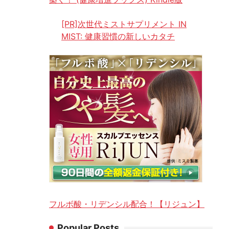
[PR]次世代ミストサプリメント IN
MIST: 健康習慣の新しいカタチ
フルボ酸・リデンシル配合！【リジュン】
Popular Posts