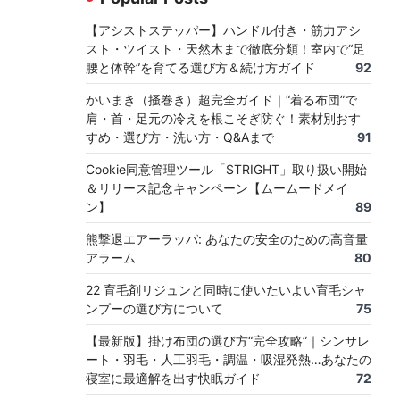
【アシストステッパー】ハンドル付き・筋力アシ
スト・ツイスト・天然木まで徹底分類！室内で“足
腰と体幹”を育てる選び方＆続け方ガイド
92
かいまき（掻巻き）超完全ガイド｜“着る布団”で
肩・首・足元の冷えを根こそぎ防ぐ！素材別おす
すめ・選び方・洗い方・Q&Aまで
91
Cookie同意管理ツール「STRIGHT」取り扱い開始
＆リリース記念キャンペーン【ムームードメイ
ン】
89
熊撃退エアーラッパ: あなたの安全のための高音量
アラーム
80
22 育毛剤リジュンと同時に使いたいよい育毛シャ
ンプーの選び方について
75
【最新版】掛け布団の選び方“完全攻略”｜シンサレ
ート・羽毛・人工羽毛・調温・吸湿発熱…あなたの
寝室に最適解を出す快眠ガイド
72