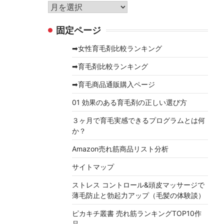
リ
ア
ー
ー
固定ページ
カ
イ
➡女性育毛剤比較ランキング
ブ
➡育毛剤比較ランキング
➡育毛商品通販購入ページ
01 効果のある育毛剤の正しい選び方
３ヶ月で育毛実感できるプログラムとは何
か？
Amazon売れ筋商品リスト分析
サイトマップ
ストレス コントロール&頭皮マッサージで
薄毛防止と勃起力アップ（毛髪の体験談）
ピカキチ叢書 売れ筋ランキングTOP10作
品