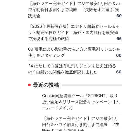
【海外ツアー完全ガイド】アジア最安1万円台＆ハ
ワイ朝食付き割引まで網羅 ― “失敗せずに選ぶ”実
践大全
69
【2026年最新保存版】エアトリ超新春セール＆セ
ット割完全攻略ガイド｜海外・国内旅行を最安値
で実現する究極の旅術
66
09 薄毛によい髪の毛の洗い方と育毛剤リジュンを
使う良いタイミング
60
24 はたして白髪は育毛剤リジュンを使えば治る
の？白髪との関係を徹底解説しました
60
最近の投稿
Cookie同意管理ツール「STRIGHT」取り
扱い開始＆リリース記念キャンペーン【ム
ームードメイン】
【海外ツアー完全ガイド】アジア最安1万
円台＆ハワイ朝食付き割引まで網羅 ― “失
敗せずに選ぶ”実践大全