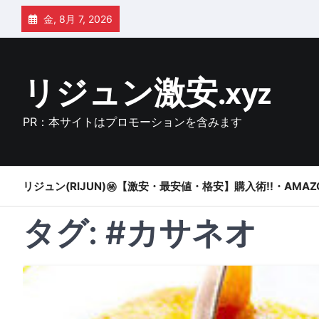
Skip
金, 8月 7, 2026
to
content
リジュン激安.xyz
PR：本サイトはプロモーションを含みます
リジュン(RIJUN)㊙【激安・最安値・格安】購入術!!・AMAZ
タグ:
#カサネオ