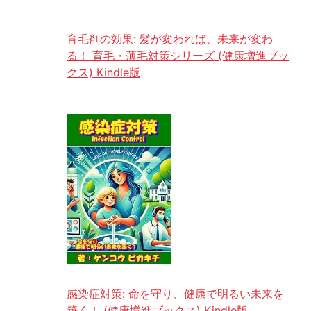
育毛剤の効果: 髪が変われば、未来が変わ
る！ 育毛・薄毛対策シリーズ (健康増進ブッ
クス) Kindle版
感染症対策: 命を守り、健康で明るい未来を
築く！ (健康増進ブックス) Kindle版