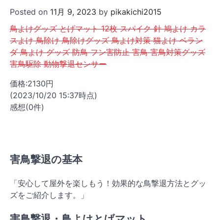
Posted on
11月 9, 2023
by
pikakichi2015
鳥よけグッズ とげマット 12枚 スパイク 針 鳩よけ カラ
スよけ 鳥除け 鳥除けグッズ 鳥よけ対策 猫よけ ベラン
ダ 鳥よけ グッズ 防鳥 フン害防止 害鳥 害鳥対策グッズ
害鳥駆除 動物撃退センサー
価格:2130円
(2023/10/20 15:37時点)
感想(0件)
害鳥撃退の基本
「安心して屋外を楽しもう！効果的な鳥撃退方法とグッ
ズをご紹介します。」
害鳥撃退・鳥よけとげマット