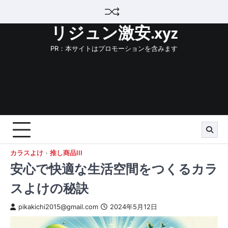
Skip
to
リジュン激安.xyz
content
PR：本サイトはプロモーションを含みます
カラスよけ
推し商品III
安心で快適な生活空間をつくるカラ
スよけの秘訣
pikakichi2015@gmail.com
2024年5月12日