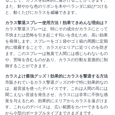
ることで、カラスを効果的に遠ざけることができます。
また、鮮やかな色のリボンを木やベランダに結びつける
と、動くたびにカラスを威嚇できます。
カラス撃退スプレー使用方法！効果てきめんな理由は？
カラス撃退スプレーは、特にその成分がカラスにとって
不快または恐怖を引き起こす匂いを含むため、高い効果
を発揮します。スプレーをゴミ袋やゴミ箱の周囲に定期
的に噴霧することで、カラスがエリアに近づくのを防ぎ
ます。このスプレーは無臭で人間には感じられないもの
や、苦味を含むものがあり、カラスの行動を直接的に制
御することができます。
カラスよけ最強グッズ！効果的にカラスを撃退する方法
市販されているカラス撃退グッズの中で特に効果的なの
は、超音波を使ったデバイスです。これは人間の耳には
聞こえない音波を発生させ、カラスには非常に不快な感
覚を与えるため、効果的にエリアからカラスを遠ざけま
す。これらのデバイスは、広い範囲をカバーできるもの
から小型のポータブルタイプまでさまざまです。