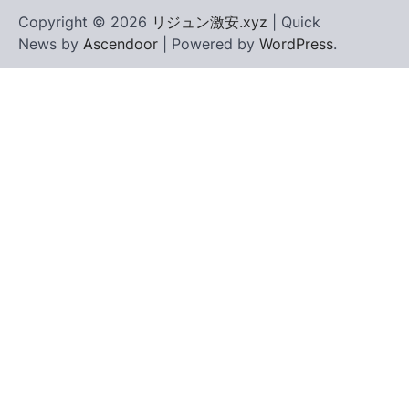
Copyright © 2026
リジュン激安.xyz
| Quick
News by
Ascendoor
| Powered by
WordPress
.