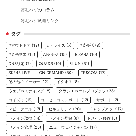
薄毛ハゲのコラム
薄毛ハゲ激選リンク
タグ
#アウトドア
(12)
#トライズ
(7)
#英会話
(8)
#英語学習
(15)
AI英会話
(15)
BISARA
(10)
DNS設定
(7)
QUADS
(10)
RiJUN
(31)
SKE48 LIVE！！ ON DEMAND
(80)
TESCOM
(17)
その他のメーカー
(12)
イクオス
(8)
ウェブホスティング
(8)
クラシエホームプロダクツ
(33)
コイズミ
(15)
コーセーコスメポート
(17)
サポート
(7)
スピークエル
(17)
セキュリティ
(20)
チャップアップ
(7)
ドメイン取得
(14)
ドメイン登録
(8)
ドメイン移管
(8)
ドメイン管理
(23)
ニューウェイジャパン
(17)