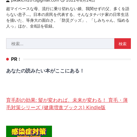
pikakichi2015@gmail.com
2022年8月24日
超マイペースな母、流行に乗り切れない娘、我関せずの父、多くを語
らない息子…。日本の庶民を代表する、そんなタチバナ家の日常生活
を描いた、等身大の面白さ。「防災グッズ」、「しみちゃん、悩める
人っ」ほか、全8話を収録。
検
索:
PR :
あなたの読みたい本がここにある！
育毛剤の効果: 髪が変われば、未来が変わる！ 育毛・薄
毛対策シリーズ (健康増進ブックス) Kindle版