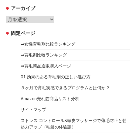
テ
アーカイブ
ゴ
リ
ア
ー
ー
固定ページ
カ
イ
➡女性育毛剤比較ランキング
ブ
➡育毛剤比較ランキング
➡育毛商品通販購入ページ
01 効果のある育毛剤の正しい選び方
３ヶ月で育毛実感できるプログラムとは何か？
Amazon売れ筋商品リスト分析
サイトマップ
ストレス コントロール&頭皮マッサージで薄毛防止と勃
起力アップ（毛髪の体験談）