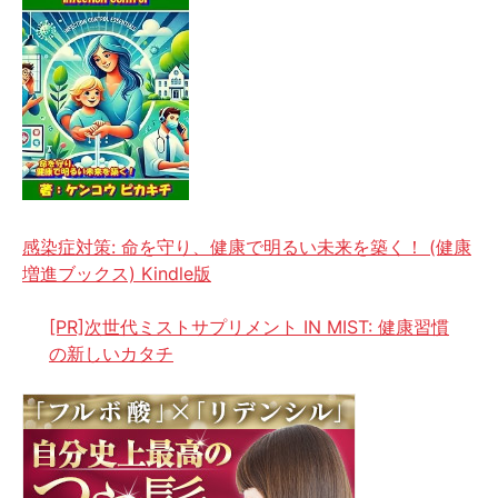
感染症対策: 命を守り、健康で明るい未来を築く！ (健康
増進ブックス) Kindle版
[PR]次世代ミストサプリメント IN MIST: 健康習慣
の新しいカタチ