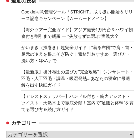
最近の投稿
Cookie同意管理ツール「STRIGHT」取り扱い開始＆リリ
ース記念キャンペーン【ムームードメイン】
【海外ツアー完全ガイド】アジア最安1万円台＆ハワイ朝
食付き割引まで網羅 ― “失敗せずに選ぶ”実践大全
かいまき（掻巻き）超完全ガイド｜“着る布団”で肩・首・
足元の冷えを根こそぎ防ぐ！素材別おすすめ・選び方・
洗い方・Q&Aまで
【最新版】掛け布団の選び方“完全攻略”｜シンサレート・
羽毛・人工羽毛・調温・吸湿発熱…あなたの寝室に最適
解を出す快眠ガイド
【アシストステッパー】ハンドル付き・筋力アシスト・
ツイスト・天然木まで徹底分類！室内で“足腰と体幹”を育
てる選び方＆続け方ガイド
カテゴリー
カ