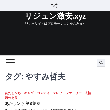
Skip
to
リジュン激安.xyz
content
PR：本サイトはプロモーションを含みます
タグ:
やすみ哲夫
あたしンち
ギャグ・コメディ
テレビ
ファミリー
人情
原作あり
あたしンち 第3集 6