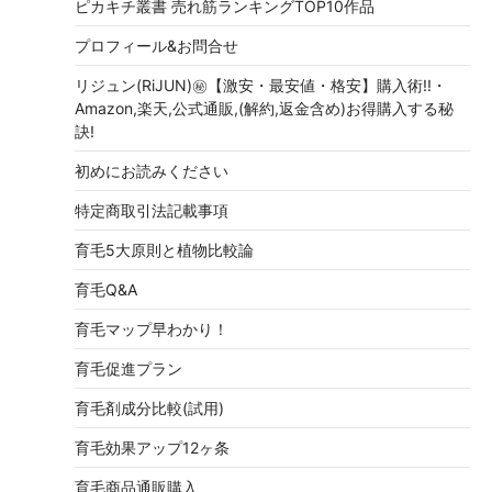
ピカキチ叢書 売れ筋ランキングTOP10作品
プロフィール&お問合せ
リジュン(RiJUN)㊙【激安・最安値・格安】購入術!!・
Amazon,楽天,公式通販,(解約,返金含め)お得購入する秘
訣!
初めにお読みください
特定商取引法記載事項
育毛5大原則と植物比較論
育毛Q&A
育毛マップ早わかり！
育毛促進プラン
育毛剤成分比較(試用)
育毛効果アップ12ヶ条
育毛商品通販購入