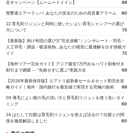
念キャンペーン【ムームードメイン】
89
熊撃退エアーラッパ: あなたの安全のための高音量アラーム
80
22 育毛剤リジュンと同時に使いたいよい育毛シャンプーの選び
方について
75
【最新版】掛け布団の選び方“完全攻略”｜シンサレート・羽毛・
人工羽毛・調温・吸湿発熱…あなたの寝室に最適解を出す快眠ガ
イド
72
【海外ツアー完全ガイド】アジア最安1万円台＆ハワイ朝食付き
割引まで網羅 ― “失敗せずに選ぶ”実践大全
69
【2026年最新保存版】エアトリ超新春セール＆セット割完全攻
略ガイド｜海外・国内旅行を最安値で実現する究極の旅術
66
09 薄毛によい髪の毛の洗い方と育毛剤リジュンを使う良いタイ
ミング
60
24 はたして白髪は育毛剤リジュンを使えば治るの？白髪との関
係を徹底解説しました
60