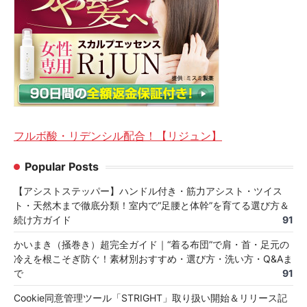
フルボ酸・リデンシル配合！【リジュン】
Popular Posts
【アシストステッパー】ハンドル付き・筋力アシスト・ツイス
ト・天然木まで徹底分類！室内で“足腰と体幹”を育てる選び方＆
続け方ガイド
91
かいまき（掻巻き）超完全ガイド｜“着る布団”で肩・首・足元の
冷えを根こそぎ防ぐ！素材別おすすめ・選び方・洗い方・Q&Aま
で
91
Cookie同意管理ツール「STRIGHT」取り扱い開始＆リリース記