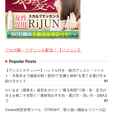
フルボ酸・リデンシル配合！【リジュン】
Popular Posts
【アシストステッパー】ハンドル付き・筋力アシスト・ツイス
ト・天然木まで徹底分類！室内で“足腰と体幹”を育てる選び方＆
続け方ガイド
91
かいまき（掻巻き）超完全ガイド｜“着る布団”で肩・首・足元の
冷えを根こそぎ防ぐ！素材別おすすめ・選び方・洗い方・Q&Aま
で
91
Cookie同意管理ツール「STRIGHT」取り扱い開始＆リリース記