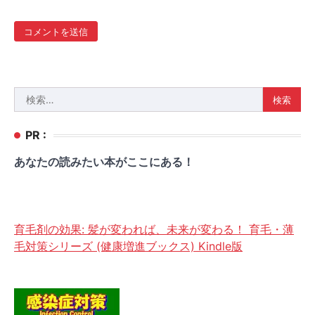
検
索:
PR :
あなたの読みたい本がここにある！
育毛剤の効果: 髪が変われば、未来が変わる！ 育毛・薄
毛対策シリーズ (健康増進ブックス) Kindle版