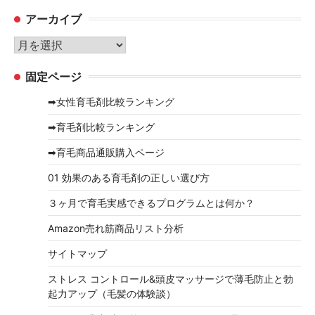
テ
アーカイブ
ゴ
リ
ア
ー
ー
固定ページ
カ
イ
➡女性育毛剤比較ランキング
ブ
➡育毛剤比較ランキング
➡育毛商品通販購入ページ
01 効果のある育毛剤の正しい選び方
３ヶ月で育毛実感できるプログラムとは何か？
Amazon売れ筋商品リスト分析
サイトマップ
ストレス コントロール&頭皮マッサージで薄毛防止と勃
起力アップ（毛髪の体験談）