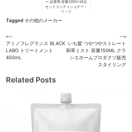
ー 詰替用 容量330G×18点
セットコンディショナー・
リンス
Tagged
その他のメーカー
投
⟵
⟶
アミノフレグランス BLACK
いち髪 つやつやストレート
稿
LABO トリートメント
和草ミスト 容量150ML クラ
ナ
450mL
シエホームプロダクツ販売
ビ
スタイリング
ゲ
Related Posts
ー
シ
ョ
ン