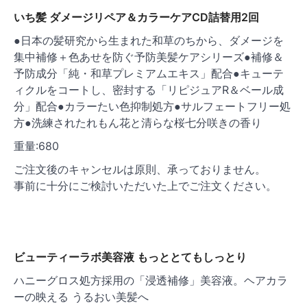
いち髪 ダメージリペア＆カラーケアCD詰替用2回
●日本の髪研究から生まれた和草のちから、ダメージを
集中補修＋色あせを防ぐ予防美髪ケアシリーズ●補修＆
予防成分「純・和草プレミアムエキス」配合●キューテ
ィクルをコートし、密封する「リピジュアR＆ベール成
分」配合●カラーたい色抑制処方●サルフェートフリー処
方●洗練されたれもん花と清らな桜七分咲きの香り
重量:680
ご注文後のキャンセルは原則、承っておりません。
事前に十分にご検討いただいた上でご注文ください。
ビューティーラボ美容液 もっととてもしっとり
ハニーグロス処方採用の「浸透補修」美容液。ヘアカラ
ーの映える うるおい美髪へ