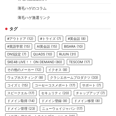
薄毛ハゲのコラム
薄毛ハゲ激選リンク
タグ
#アウトドア
(12)
#トライズ
(7)
#英会話
(8)
#英語学習
(15)
AI英会話
(15)
BISARA
(10)
DNS設定
(7)
QUADS
(10)
RiJUN
(31)
SKE48 LIVE！！ ON DEMAND
(80)
TESCOM
(17)
その他のメーカー
(12)
イクオス
(8)
ウェブホスティング
(8)
クラシエホームプロダクツ
(33)
コイズミ
(15)
コーセーコスメポート
(17)
サポート
(7)
スピークエル
(17)
セキュリティ
(20)
チャップアップ
(7)
ドメイン取得
(14)
ドメイン登録
(8)
ドメイン移管
(8)
ドメイン管理
(23)
ニューウェイジャパン
(17)