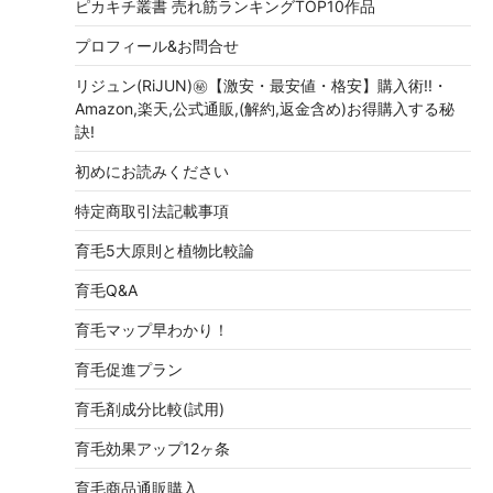
ピカキチ叢書 売れ筋ランキングTOP10作品
プロフィール&お問合せ
リジュン(RiJUN)㊙【激安・最安値・格安】購入術!!・
Amazon,楽天,公式通販,(解約,返金含め)お得購入する秘
訣!
初めにお読みください
特定商取引法記載事項
育毛5大原則と植物比較論
育毛Q&A
育毛マップ早わかり！
育毛促進プラン
育毛剤成分比較(試用)
育毛効果アップ12ヶ条
育毛商品通販購入