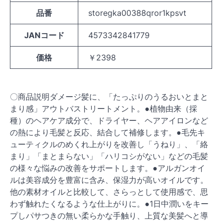
品番
storegka00388qror1kpsvt
JANコード
4573342841779
価格
￥2398
〇商品説明ダメージ髪に、「たっぷりのうるおいとまと
まり感」アウトバストリートメント。●植物由来（採
種）のヘアケア成分で、ドライヤー、ヘアアイロンなど
の熱により毛髪と反応、結合して補修します。●毛先キ
ューティクルのめくれ上がりを改善し「うねり」、「絡
まり」「まとまらない」「ハリコシがない」などの毛髪
の様々な悩みの改善をサポートします。●アルガンオイ
ルは美容成分を豊富に含み、保湿力が高いオイルです。
他の素材オイルと比較して、さらっとして使用感で、思
わず触れたくなるような仕上がりに。●1日中潤いをキー
プしパサつきの無い柔らかな手触り、上質な美髪へと導