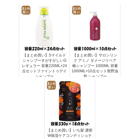
【まとめ買い】Sマイルド
【まとめ買い】サロンリン
シャンプーすがすがしいG
ク アミノ ダメージリペア
レギュラー 容量220ML×24
椿シャンプー 1000ML 容量
点セットファイントゥデイ
1000ML×10点セット熊野油
シャンプー
脂 シャンプー
【まとめ買い】いち髪 濃密
W保湿ケアコンディショナ