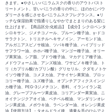
きます。●やさしいバニラムスクの香りのアウトバスト
リートメント。甘いバニラの香りの中に、ほのかにパウ
ダリーさを感じさせるバニラムスクフレグランス。●リ
ッチな保湿効果で指通りしなやかでまとまりのある髪に
仕上げます。【商品区分:化粧品】【成分】シクロペンタ
シロキサン、ジメチコノール、プルーン種子油、γ-ドコ
サラクトン、トリエチルヘキサノイン、アーモンド油、
アルガニアスピノサ核油、ツバキ種子油、ハイブリッド
サフラワー油、ホホバ種子油、マンゴー種子油、オリー
ブ果実油、シア脂、ブドウ種子油、マカデミア種子油、
メドウフォーム油、アンズ核油、ワサビノキ種子油、ト
リ（カプリル酸/カプリン酸）グリセリル、クダモノトケ
イソウ種子油、コメヌカ油、アサイヤシ果実油、ブロッ
コリー種子油、ユズ種子油、オプンチアフィクスインジ
カ種子油、PEG-3ジメチコン、香料、イランイラン花
油、グレープフルーツ果皮油、コリアンダー果実油、ニ
オイテンジクアオイ油、ベチベル根油、マンダリンオレ
ンジ果皮油、メボウキ油、ラベンダー油、オレンジ果皮
油【使用方法】・タオルドライ後、適量を手のひらでよ