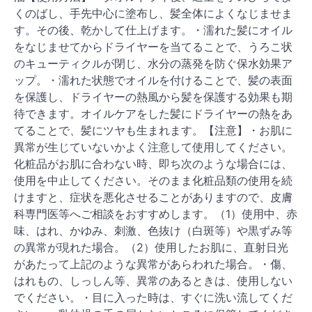
くのばし、手先中心に塗布し、髪全体によくなじませま
す。その後、乾かして仕上げます。・濡れた髪にオイル
をなじませてからドライヤーを当てることで、うろこ状
のキューティクルが閉じ、水分の蒸発を防ぐ保水効果ア
ップ。・濡れた状態でオイルを付けることで、髪の表面
を保護し、ドライヤーの熱風から髪を保護する効果も期
待できます。オイルケアをした髪にドライヤーの熱をあ
てることで、髪にツヤも生まれます。【注意】・お肌に
異常が生じていないかよく注意して使用してください。
化粧品がお肌に合わない時、即ち次のような場合には、
使用を中止してください。そのまま化粧品類の使用を続
けますと、症状を悪化させることがありますので、皮膚
科専門医等へご相談をおすすめします。（1）使用中、赤
味、はれ、かゆみ、刺激、色抜け（白斑等）や黒ずみ等
の異常が現れた場合。（2）使用したお肌に、直射日光
があたって上記のような異常があらわれた場合。・傷、
はれもの、しっしん等、異常のあるときは、使用しない
でください。・目に入った時は、すぐに洗い流してくだ