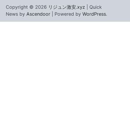
Copyright © 2026
リジュン激安.xyz
| Quick
News by
Ascendoor
| Powered by
WordPress
.