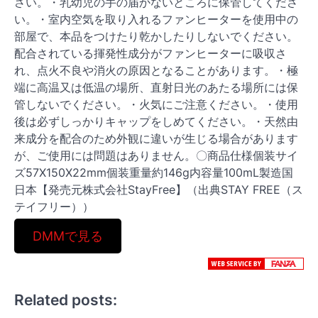
さい。・乳幼児の手の届かないところに保管してくださ
い。・室内空気を取り入れるファンヒーターを使用中の
部屋で、本品をつけたり乾かしたりしないでください。
配合されている揮発性成分がファンヒーターに吸収さ
れ、点火不良や消火の原因となることがあります。・極
端に高温又は低温の場所、直射日光のあたる場所には保
管しないでください。・火気にご注意ください。・使用
後は必ずしっかりキャップをしめてください。・天然由
来成分を配合のため外観に違いが生じる場合があります
が、ご使用には問題はありません。〇商品仕様個装サイ
ズ57X150X22mm個装重量約146g内容量100mL製造国
日本【発売元株式会社StayFree】（出典STAY FREE（ス
テイフリー））
DMMで見る
Related posts: