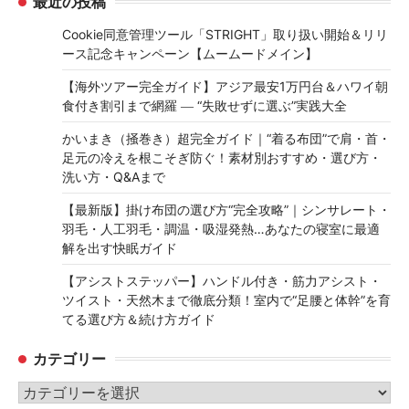
最近の投稿
Cookie同意管理ツール「STRIGHT」取り扱い開始＆リリ
ース記念キャンペーン【ムームードメイン】
【海外ツアー完全ガイド】アジア最安1万円台＆ハワイ朝
食付き割引まで網羅 ― “失敗せずに選ぶ”実践大全
かいまき（掻巻き）超完全ガイド｜“着る布団”で肩・首・
足元の冷えを根こそぎ防ぐ！素材別おすすめ・選び方・
洗い方・Q&Aまで
【最新版】掛け布団の選び方“完全攻略”｜シンサレート・
羽毛・人工羽毛・調温・吸湿発熱…あなたの寝室に最適
解を出す快眠ガイド
【アシストステッパー】ハンドル付き・筋力アシスト・
ツイスト・天然木まで徹底分類！室内で“足腰と体幹”を育
てる選び方＆続け方ガイド
カテゴリー
カ