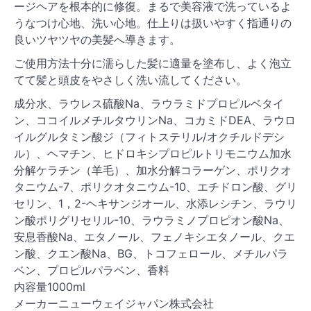
ージヘアを根本的に修復。まるで美容液で洗っているよ
うなつけ心地、洗い心地。仕上りは扱いやすく指通りの
良いツヤツヤの美髪へ導きます。
ご使用方法十分に濡らした髪に適量を塗布し、よく泡立
てて髪と頭皮をやさしく洗い流してください。
成分水、ラウレス硫酸Na、ラウラミドプロピルベタイ
ン、ココイルメチルタウリンNa、コカミドDEA、ラウロ
イルグルタミン酸ジ（フィトステリル/オクチルドデシ
ル）、ヘマチン、ヒドロキシプロピルトリモニウム加水
分解ケラチン（羊毛）、加水分解コラーゲン、ポリクオ
タニウム-7、ポリクオタニウム-10、エチドロン酸、グリ
セリン、1，2-ヘキサンジオール、水添レシチン、ラウリ
ン酸ポリグリセリル-10、ラウラミノプロピオン酸Na、
安息香酸Na、エタノール、フェノキシエタノール、クエ
ン酸、クエン酸Na、BG、トコフェロール、メチルパラ
ベン、プロピルパラベン、香料
内容量1000ml
メーカーニューウェイジャパン株式会社