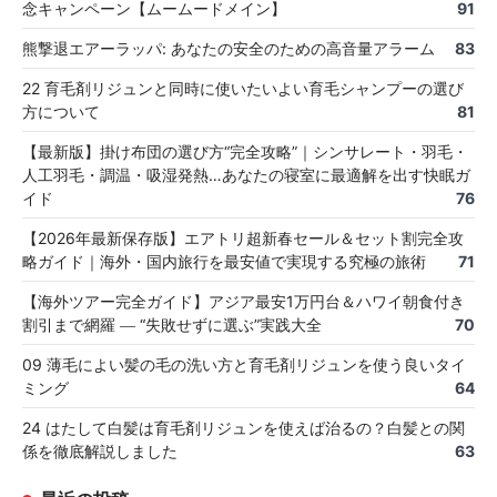
念キャンペーン【ムームードメイン】
91
熊撃退エアーラッパ: あなたの安全のための高音量アラーム
83
22 育毛剤リジュンと同時に使いたいよい育毛シャンプーの選び
方について
81
【最新版】掛け布団の選び方“完全攻略”｜シンサレート・羽毛・
人工羽毛・調温・吸湿発熱…あなたの寝室に最適解を出す快眠ガ
イド
76
【2026年最新保存版】エアトリ超新春セール＆セット割完全攻
略ガイド｜海外・国内旅行を最安値で実現する究極の旅術
71
【海外ツアー完全ガイド】アジア最安1万円台＆ハワイ朝食付き
割引まで網羅 ― “失敗せずに選ぶ”実践大全
70
09 薄毛によい髪の毛の洗い方と育毛剤リジュンを使う良いタイ
ミング
64
24 はたして白髪は育毛剤リジュンを使えば治るの？白髪との関
係を徹底解説しました
63