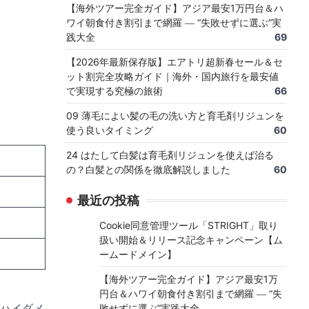
【海外ツアー完全ガイド】アジア最安1万円台＆ハ
ワイ朝食付き割引まで網羅 ― “失敗せずに選ぶ”実
践大全
69
【2026年最新保存版】エアトリ超新春セール＆セ
ット割完全攻略ガイド｜海外・国内旅行を最安値
で実現する究極の旅術
66
09 薄毛によい髪の毛の洗い方と育毛剤リジュンを
使う良いタイミング
60
24 はたして白髪は育毛剤リジュンを使えば治る
の？白髪との関係を徹底解説しました
60
最近の投稿
Cookie同意管理ツール「STRIGHT」取り
扱い開始＆リリース記念キャンペーン【ム
ームードメイン】
【海外ツアー完全ガイド】アジア最安1万
円台＆ハワイ朝食付き割引まで網羅 ― “失
ハイダメ
敗せずに選ぶ”実践大全