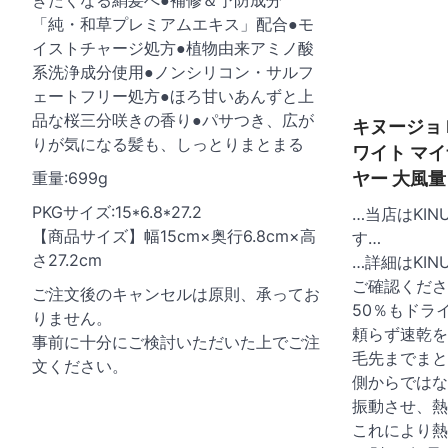
きたくなる絹髪へ●補修＆予防成分
「純・和草プレミアムエキス」配合●モ
イストチャージ処方●植物由来アミノ酸
系洗浄成分使用●ノンシリコン・サルフ
ェートフリー処方●ほろ甘いあんずと上
品な桜三分咲きの香り●パサつき、広が
キヌージョ K
りが気になる髪も、しっとりまとまる
ワイト マ
重量:699g
ヤー 大風量
PKGサイズ:15*6.8*27.2
…当店はKIN
【商品サイズ】幅15cm×奥行6.8cm×高
す…
さ27.2cm
…詳細はKI
ご確認くださ
ご注文後のキャンセルは原則、承ってお
50％もドラ
りません。
頼らず速乾を
事前に十分にご検討いただいた上でご注
毛先までまと
文ください。
側からではな
振動させ、熱
これにより熱