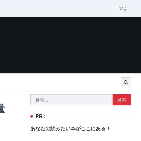
検
量
索:
PR :
あなたの読みたい本がここにある！