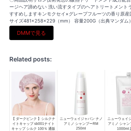
ージヘア諦めない 洗い流すタイプのヘアトリートメントう
すすめしますキンモクセイ×グレープフルーツの香り原産
サイズ481×258×229（mm） 容量200G（出典マンダム
DMMで見る
Related posts:
【 ダークピンク 】シルクナ
ニューウェイジャパン ナノ
ニューウェイジ
イトキャップ sb001ナイト
アミノ シャンプーRM
アミノ シャンプ
250ml
キャップ シルク 100％ 通販
1000ml