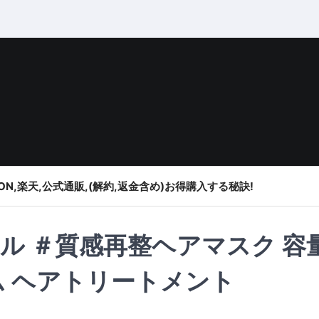
ON,楽天,公式通販,(解約,返金含め)お得購入する秘訣!
ル ＃質感再整ヘアマスク 容
ダム ヘアトリートメント