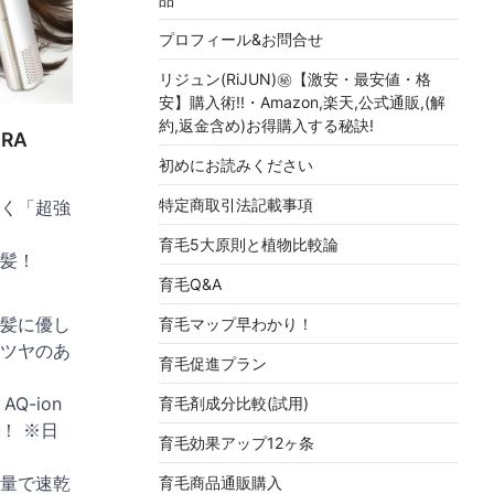
プロフィール&お問合せ
リジュン(RiJUN)㊙【激安・最安値・格
安】購入術!!・Amazon,楽天,公式通販,(解
約,返金含め)お得購入する秘訣!
RA
初めにお読みください
特定商取引法記載事項
く「超強
育毛5大原則と植物比較論
髪！
育毛Q&A
髪に優し
育毛マップ早わかり！
ツヤのあ
育毛促進プラン
Q-ion
育毛剤成分比較(試用)
！ ※日
育毛効果アップ12ヶ条
量で速乾
育毛商品通販購入