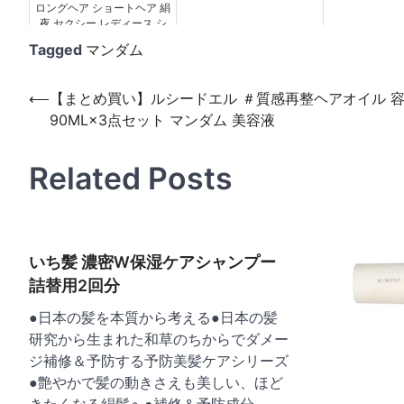
ロングヘア ショートヘア 絹
夜 セクシー レディース シ
ルクキャップ リボン 快眠グ
Tagged
マンダム
ッズ 就寝用 保湿 ヘ...
投
⟵
【まとめ買い】ルシードエル ＃質感再整ヘアオイル 
90ML×3点セット マンダム 美容液
稿
ナ
Related Posts
ビ
ゲ
ー
いち髪 濃密W保湿ケアシャンプー
シ
詰替用2回分
ョ
●日本の髪を本質から考える●日本の髪
ン
研究から生まれた和草のちからでダメー
ジ補修＆予防する予防美髪ケアシリーズ
●艶やかで髪の動きさえも美しい、ほど