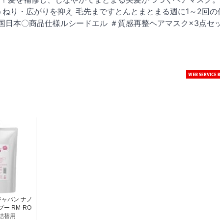
ねり・広がりを抑え 毛先まですとんとまとまる週に1～2回の
国日本〇商品仕様ルシードエル ＃質感再整ヘアマスク×3点セ
）
ャパン ナノ
ー RM-RO
 詰替用