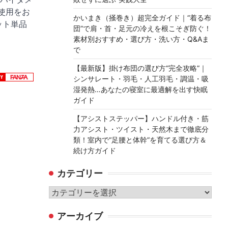
使用をお
かいまき（掻巻き）超完全ガイド｜“着る布
ット単品
団”で肩・首・足元の冷えを根こそぎ防ぐ！
素材別おすすめ・選び方・洗い方・Q&Aま
で
【最新版】掛け布団の選び方“完全攻略”｜
シンサレート・羽毛・人工羽毛・調温・吸
湿発熱…あなたの寝室に最適解を出す快眠
ガイド
【アシストステッパー】ハンドル付き・筋
力アシスト・ツイスト・天然木まで徹底分
類！室内で“足腰と体幹”を育てる選び方＆
続け方ガイド
カテゴリー
カ
テ
アーカイブ
ゴ