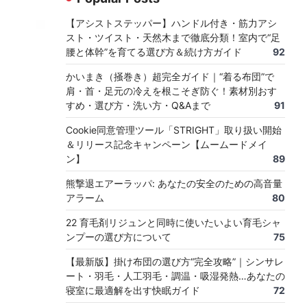
【アシストステッパー】ハンドル付き・筋力アシ
スト・ツイスト・天然木まで徹底分類！室内で“足
腰と体幹”を育てる選び方＆続け方ガイド
92
かいまき（掻巻き）超完全ガイド｜“着る布団”で
肩・首・足元の冷えを根こそぎ防ぐ！素材別おす
すめ・選び方・洗い方・Q&Aまで
91
Cookie同意管理ツール「STRIGHT」取り扱い開始
＆リリース記念キャンペーン【ムームードメイ
ン】
89
熊撃退エアーラッパ: あなたの安全のための高音量
アラーム
80
22 育毛剤リジュンと同時に使いたいよい育毛シャ
ンプーの選び方について
75
【最新版】掛け布団の選び方“完全攻略”｜シンサレ
ート・羽毛・人工羽毛・調温・吸湿発熱…あなたの
寝室に最適解を出す快眠ガイド
72