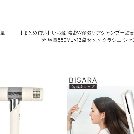
容量
【まとめ買い】いち髪 濃密W保湿ケアシャンプー詰替
分 容量660ML×12点セット クラシエ シ