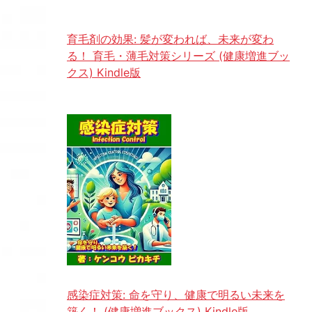
育毛剤の効果: 髪が変われば、未来が変わ
る！ 育毛・薄毛対策シリーズ (健康増進ブッ
クス) Kindle版
感染症対策: 命を守り、健康で明るい未来を
築く！ (健康増進ブックス) Kindle版