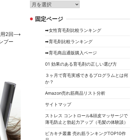
リ
ア
ー
ー
固定ページ
カ
イ
➡女性育毛剤比較ランキング
用2回
⟶
ブ
ャンプー
➡育毛剤比較ランキング
➡育毛商品通販購入ページ
01 効果のある育毛剤の正しい選び方
３ヶ月で育毛実感できるプログラムとは何
か？
Amazon売れ筋商品リスト分析
サイトマップ
ストレス コントロール&頭皮マッサージで
薄毛防止と勃起力アップ（毛髪の体験談）
ピカキチ叢書 売れ筋ランキングTOP10作
品