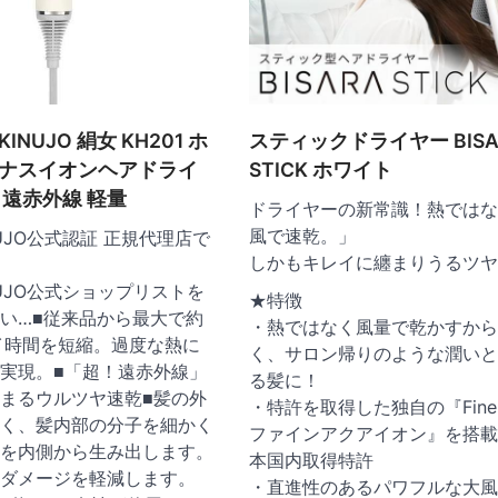
INUJO 絹女 KH201 ホ
スティックドライヤー BISA
イナスイオンヘアドライ
STICK ホワイト
 遠赤外線 軽量
ドライヤーの新常識！熱ではな
風で速乾。」
UJO公式認証 正規代理店で
しかもキレイに纏まりうるツヤ
NUJO公式ショップリストを
★特徴
い…■従来品から最大で約
・熱ではなく風量で乾かすから
イ時間を短縮。過度な熱に
く、サロン帰りのような潤いと
実現。■「超！遠赤外線」
る髪に！
まるウルツヤ速乾■髪の外
・特許を取得した独自の『Fine A
く、髪内部の分子を細かく
ファインアクアイオン』を搭載
を内側から生み出します。
本国内取得特許
ダメージを軽減します。
・直進性のあるパワフルな大風