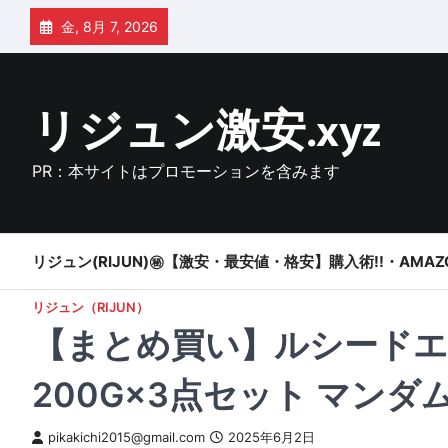
Skip
金, 8月 7, 2026
to
content
リジュン激安.xyz
PR：本サイトはプロモーションを含みます
リジュン(RIJUN)㊙【激安・最安値・格安】購入術!!・AMAZ
リジュン（RIJUN）
【まとめ買い】ルシードエ
200G×3点セット マン
pikakichi2015@gmail.com
2025年6月2日