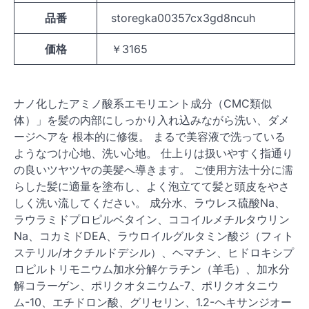
品番
storegka00357cx3gd8ncuh
価格
￥3165
ナノ化したアミノ酸系エモリエント成分（CMC類似
体）」を髪の内部にしっかり入れ込みながら洗い、ダメ
ージヘアを 根本的に修復。 まるで美容液で洗っている
ようなつけ心地、洗い心地。 仕上りは扱いやすく指通り
の良いツヤツヤの美髪へ導きます。 ご使用方法十分に濡
らした髪に適量を塗布し、よく泡立てて髪と頭皮をやさ
しく洗い流してください。 成分水、ラウレス硫酸Na、
ラウラミドプロピルベタイン、ココイルメチルタウリン
Na、コカミドDEA、ラウロイルグルタミン酸ジ（フィト
ステリル/オクチルドデシル）、ヘマチン、ヒドロキシプ
ロピルトリモニウム加水分解ケラチン（羊毛）、加水分
解コラーゲン、ポリクオタニウム-7、ポリクオタニウ
ム-10、エチドロン酸、グリセリン、1.2-ヘキサンジオー