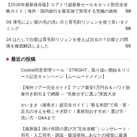
【2026年最新保存版】エアトリ超新春セール＆セット割完全攻
略ガイド｜海外・国内旅行を最安値で実現する究極の旅術
58
09 薄毛によい髪の毛の洗い方と育毛剤リジュンを使う良いタイ
ミング
56
24 はたして白髪は育毛剤リジュンを使えば治るの？白髪との関
係を徹底解説しました
55
最近の投稿
Cookie同意管理ツール「STRIGHT」取り扱い開始＆リリ
ース記念キャンペーン【ムームードメイン】
【海外ツアー完全ガイド】アジア最安1万円台＆ハワイ朝
食付き割引まで網羅 ― “失敗せずに選ぶ”実践大全
かいまき（掻巻き）超完全ガイド｜“着る布団”で肩・首・
足元の冷えを根こそぎ防ぐ！素材別おすすめ・選び方・
洗い方・Q&Aまで
【最新版】掛け布団の選び方“完全攻略”｜シンサレート・
羽毛・人工羽毛・調温・吸湿発熱…あなたの寝室に最適