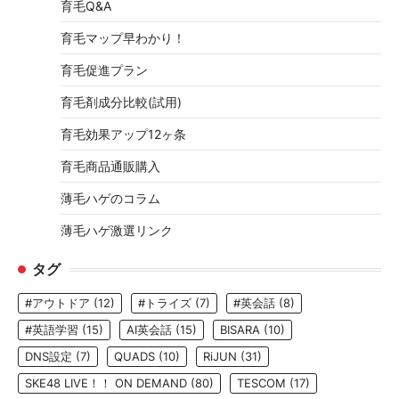
育毛Q&A
育毛マップ早わかり！
育毛促進プラン
育毛剤成分比較(試用)
育毛効果アップ12ヶ条
育毛商品通販購入
薄毛ハゲのコラム
薄毛ハゲ激選リンク
タグ
#アウトドア
(12)
#トライズ
(7)
#英会話
(8)
#英語学習
(15)
AI英会話
(15)
BISARA
(10)
DNS設定
(7)
QUADS
(10)
RiJUN
(31)
SKE48 LIVE！！ ON DEMAND
(80)
TESCOM
(17)