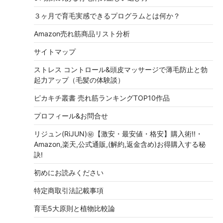
３ヶ月で育毛実感できるプログラムとは何か？
Amazon売れ筋商品リスト分析
サイトマップ
ストレス コントロール&頭皮マッサージで薄毛防止と勃
起力アップ（毛髪の体験談）
ピカキチ叢書 売れ筋ランキングTOP10作品
プロフィール&お問合せ
リジュン(RiJUN)㊙【激安・最安値・格安】購入術!!・
Amazon,楽天,公式通販,(解約,返金含め)お得購入する秘
訣!
初めにお読みください
特定商取引法記載事項
育毛5大原則と植物比較論