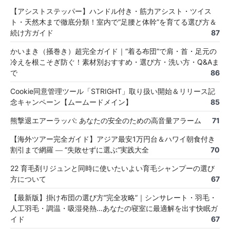
【アシストステッパー】ハンドル付き・筋力アシスト・ツイス
ト・天然木まで徹底分類！室内で“足腰と体幹”を育てる選び方＆
続け方ガイド
87
かいまき（掻巻き）超完全ガイド｜“着る布団”で肩・首・足元の
冷えを根こそぎ防ぐ！素材別おすすめ・選び方・洗い方・Q&Aま
で
86
Cookie同意管理ツール「STRIGHT」取り扱い開始＆リリース記
念キャンペーン【ムームードメイン】
85
熊撃退エアーラッパ: あなたの安全のための高音量アラーム
71
【海外ツアー完全ガイド】アジア最安1万円台＆ハワイ朝食付き
割引まで網羅 ― “失敗せずに選ぶ”実践大全
70
22 育毛剤リジュンと同時に使いたいよい育毛シャンプーの選び
方について
67
【最新版】掛け布団の選び方“完全攻略”｜シンサレート・羽毛・
人工羽毛・調温・吸湿発熱…あなたの寝室に最適解を出す快眠ガ
イド
67