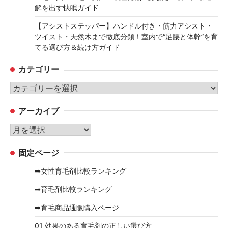
解を出す快眠ガイド
【アシストステッパー】ハンドル付き・筋力アシスト・
ツイスト・天然木まで徹底分類！室内で“足腰と体幹”を育
てる選び方＆続け方ガイド
カテゴリー
カ
テ
アーカイブ
ゴ
リ
ア
ー
ー
固定ページ
カ
イ
➡女性育毛剤比較ランキング
ブ
➡育毛剤比較ランキング
➡育毛商品通販購入ページ
01 効果のある育毛剤の正しい選び方