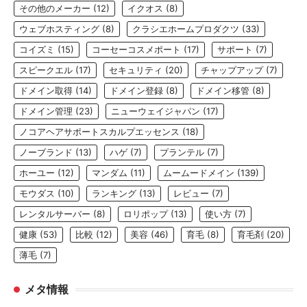
その他のメーカー
(12)
イクオス
(8)
ウェブホスティング
(8)
クラシエホームプロダクツ
(33)
コイズミ
(15)
コーセーコスメポート
(17)
サポート
(7)
スピークエル
(17)
セキュリティ
(20)
チャップアップ
(7)
ドメイン取得
(14)
ドメイン登録
(8)
ドメイン移管
(8)
ドメイン管理
(23)
ニューウェイジャパン
(17)
ノコアヘアサポートスカルプエッセンス
(18)
ノーブランド
(13)
ハゲ
(7)
プランテル
(7)
ホーユー
(12)
マンダム
(11)
ムームードメイン
(139)
モウダス
(10)
ランキング
(13)
レビュー
(7)
レンタルサーバー
(8)
ロリポップ
(13)
使い方
(7)
健康
(53)
比較
(12)
美容
(46)
育毛
(8)
育毛剤
(20)
薄毛
(7)
メタ情報