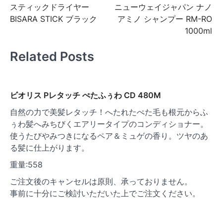
スティックドライヤー
ニューウェイジャパン ナノ
稿
BISARA STICK ブラック
アミノ シャンプー RM-RO
ナ
1000ml
ビ
Related Posts
ゲ
ー
シ
ビオリス Pレタッチ ぺたふぅわ CD 480M
ョ
自然の力で美髪レタッチ！へたれたぺた毛も根元からふ
ン
ぅわ髪へみちびくエアリータイプのコンディショナー。
使うたびやみつきになるペア＆ミュゲの香り。ツヤのあ
る髪に仕上がります。
重量:558
ご注文後のキャンセルは原則、承っておりません。
事前に十分にご検討いただいた上でご注文ください。