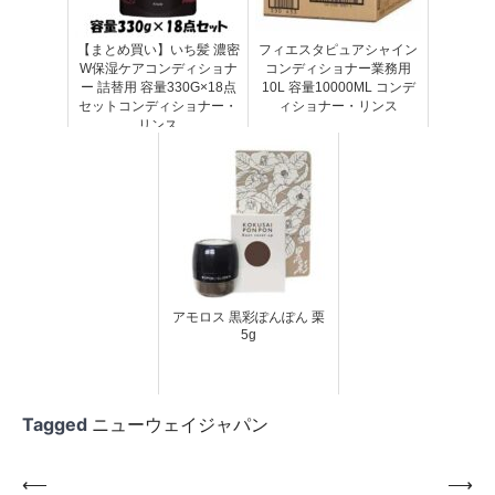
【まとめ買い】いち髪 濃密
フィエスタピュアシャイン
W保湿ケアコンディショナ
コンディショナー業務用
ー 詰替用 容量330G×18点
10L 容量10000ML コンデ
セットコンディショナー・
ィショナー・リンス
リンス
アモロス 黒彩ぽんぽん 栗
5g
Tagged
ニューウェイジャパン
投
⟵
⟶