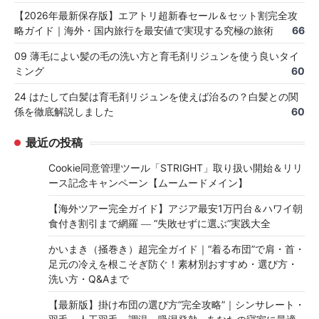
【2026年最新保存版】エアトリ超新春セール＆セット割完全攻
略ガイド｜海外・国内旅行を最安値で実現する究極の旅術
66
09 薄毛によい髪の毛の洗い方と育毛剤リジュンを使う良いタイ
ミング
60
24 はたして白髪は育毛剤リジュンを使えば治るの？白髪との関
係を徹底解説しました
60
最近の投稿
Cookie同意管理ツール「STRIGHT」取り扱い開始＆リリ
ース記念キャンペーン【ムームードメイン】
【海外ツアー完全ガイド】アジア最安1万円台＆ハワイ朝
食付き割引まで網羅 ― “失敗せずに選ぶ”実践大全
かいまき（掻巻き）超完全ガイド｜“着る布団”で肩・首・
足元の冷えを根こそぎ防ぐ！素材別おすすめ・選び方・
洗い方・Q&Aまで
【最新版】掛け布団の選び方“完全攻略”｜シンサレート・