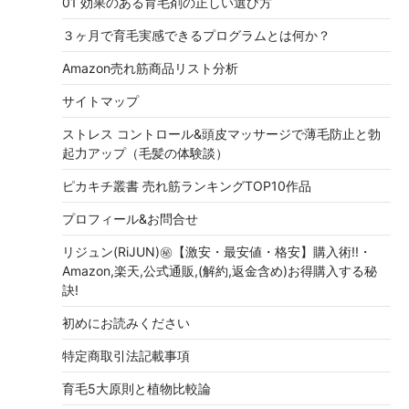
01 効果のある育毛剤の正しい選び方
３ヶ月で育毛実感できるプログラムとは何か？
Amazon売れ筋商品リスト分析
サイトマップ
ストレス コントロール&頭皮マッサージで薄毛防止と勃
起力アップ（毛髪の体験談）
ピカキチ叢書 売れ筋ランキングTOP10作品
プロフィール&お問合せ
リジュン(RiJUN)㊙【激安・最安値・格安】購入術!!・
Amazon,楽天,公式通販,(解約,返金含め)お得購入する秘
訣!
初めにお読みください
特定商取引法記載事項
育毛5大原則と植物比較論