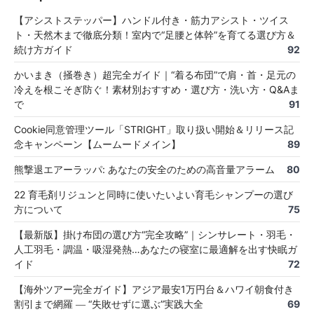
【アシストステッパー】ハンドル付き・筋力アシスト・ツイス
ト・天然木まで徹底分類！室内で“足腰と体幹”を育てる選び方＆
続け方ガイド
92
かいまき（掻巻き）超完全ガイド｜“着る布団”で肩・首・足元の
冷えを根こそぎ防ぐ！素材別おすすめ・選び方・洗い方・Q&Aま
で
91
Cookie同意管理ツール「STRIGHT」取り扱い開始＆リリース記
念キャンペーン【ムームードメイン】
89
熊撃退エアーラッパ: あなたの安全のための高音量アラーム
80
22 育毛剤リジュンと同時に使いたいよい育毛シャンプーの選び
方について
75
【最新版】掛け布団の選び方“完全攻略”｜シンサレート・羽毛・
人工羽毛・調温・吸湿発熱…あなたの寝室に最適解を出す快眠ガ
イド
72
【海外ツアー完全ガイド】アジア最安1万円台＆ハワイ朝食付き
割引まで網羅 ― “失敗せずに選ぶ”実践大全
69