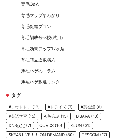
育毛Q&A
育毛マップ早わかり！
育毛促進プラン
育毛剤成分比較(試用)
育毛効果アップ12ヶ条
育毛商品通販購入
薄毛ハゲのコラム
薄毛ハゲ激選リンク
タグ
#アウトドア
(12)
#トライズ
(7)
#英会話
(8)
#英語学習
(15)
AI英会話
(15)
BISARA
(10)
DNS設定
(7)
QUADS
(10)
RiJUN
(31)
SKE48 LIVE！！ ON DEMAND
(80)
TESCOM
(17)