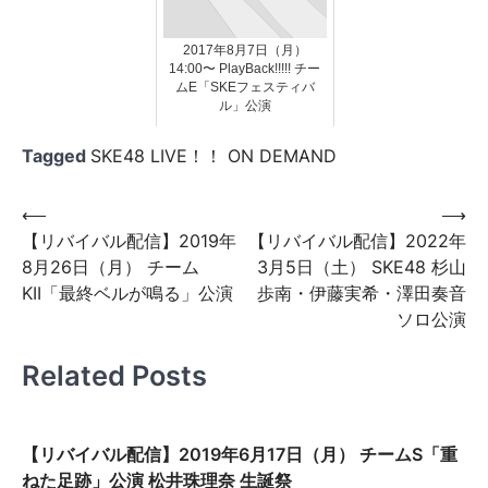
2017年8月7日（月）
14:00〜 PlayBack!!!!! チー
ムE「SKEフェスティバ
ル」公演
Tagged
SKE48 LIVE！！ ON DEMAND
投
⟵
⟶
【リバイバル配信】2019年
【リバイバル配信】2022年
稿
8月26日（月） チーム
3月5日（土） SKE48 杉山
ナ
KII「最終ベルが鳴る」公演
歩南・伊藤実希・澤田奏音
ビ
ソロ公演
ゲ
Related Posts
ー
シ
ョ
【リバイバル配信】2019年6月17日（月） チームS「重
ねた足跡」公演 松井珠理奈 生誕祭
ン