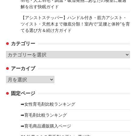
羽毛・人工羽毛・調温・吸湿発熱…あなたの寝室に最適
解を出す快眠ガイド
【アシストステッパー】ハンドル付き・筋力アシスト・
ツイスト・天然木まで徹底分類！室内で“足腰と体幹”を育
てる選び方＆続け方ガイド
カテゴリー
カ
テ
アーカイブ
ゴ
リ
ア
ー
ー
固定ページ
カ
イ
➡女性育毛剤比較ランキング
ブ
➡育毛剤比較ランキング
➡育毛商品通販購入ページ