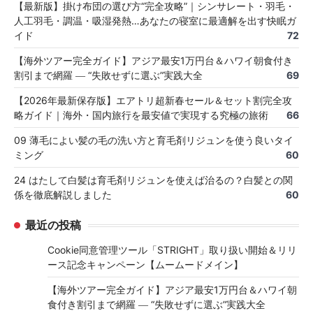
【最新版】掛け布団の選び方“完全攻略”｜シンサレート・羽毛・
人工羽毛・調温・吸湿発熱…あなたの寝室に最適解を出す快眠ガ
イド
72
【海外ツアー完全ガイド】アジア最安1万円台＆ハワイ朝食付き
割引まで網羅 ― “失敗せずに選ぶ”実践大全
69
【2026年最新保存版】エアトリ超新春セール＆セット割完全攻
略ガイド｜海外・国内旅行を最安値で実現する究極の旅術
66
09 薄毛によい髪の毛の洗い方と育毛剤リジュンを使う良いタイ
ミング
60
24 はたして白髪は育毛剤リジュンを使えば治るの？白髪との関
係を徹底解説しました
60
最近の投稿
Cookie同意管理ツール「STRIGHT」取り扱い開始＆リリ
ース記念キャンペーン【ムームードメイン】
【海外ツアー完全ガイド】アジア最安1万円台＆ハワイ朝
食付き割引まで網羅 ― “失敗せずに選ぶ”実践大全