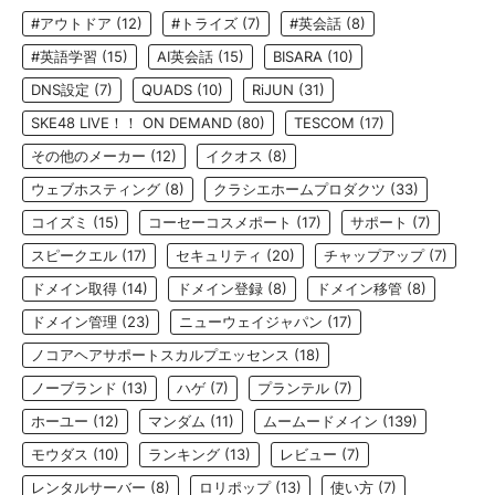
#アウトドア
(12)
#トライズ
(7)
#英会話
(8)
#英語学習
(15)
AI英会話
(15)
BISARA
(10)
DNS設定
(7)
QUADS
(10)
RiJUN
(31)
SKE48 LIVE！！ ON DEMAND
(80)
TESCOM
(17)
その他のメーカー
(12)
イクオス
(8)
ウェブホスティング
(8)
クラシエホームプロダクツ
(33)
コイズミ
(15)
コーセーコスメポート
(17)
サポート
(7)
スピークエル
(17)
セキュリティ
(20)
チャップアップ
(7)
ドメイン取得
(14)
ドメイン登録
(8)
ドメイン移管
(8)
ドメイン管理
(23)
ニューウェイジャパン
(17)
ノコアヘアサポートスカルプエッセンス
(18)
ノーブランド
(13)
ハゲ
(7)
プランテル
(7)
ホーユー
(12)
マンダム
(11)
ムームードメイン
(139)
モウダス
(10)
ランキング
(13)
レビュー
(7)
レンタルサーバー
(8)
ロリポップ
(13)
使い方
(7)