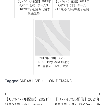
【リバイバル配信】2013年
【リバイバル配信】2021年
8月5日（月） チームS
7月22日（木） チーム
「RESET」公演 阿比留李
KII「最終ベルが鳴る」公演
帆 生誕祭
2017年8月8日（火）
18:15〜 PlayBack!!!!! 研究
生「青春ガールズ」公演
Tagged
SKE48 LIVE！！ ON DEMAND
投
⟵
⟶
【リバイバル配信】2021年
【リバイバル配信】2021年
稿
11月23日（火） チーム
5月3日（月）12:00〜 「重