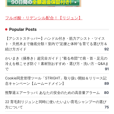
フルボ酸・リデンシル配合！【リジュン】
Popular Posts
【アシストステッパー】ハンドル付き・筋力アシスト・ツイス
ト・天然木まで徹底分類！室内で“足腰と体幹”を育てる選び方＆
続け方ガイド
92
かいまき（掻巻き）超完全ガイド｜“着る布団”で肩・首・足元の
冷えを根こそぎ防ぐ！素材別おすすめ・選び方・洗い方・Q&Aま
で
91
Cookie同意管理ツール「STRIGHT」取り扱い開始＆リリース記
念キャンペーン【ムームードメイン】
89
熊撃退エアーラッパ: あなたの安全のための高音量アラーム
80
22 育毛剤リジュンと同時に使いたいよい育毛シャンプーの選び
方について
75