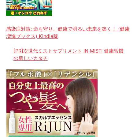
感染症対策: 命を守り、健康で明るい未来を築く！ (健康
増進ブックス) Kindle版
[PR]次世代ミストサプリメント IN MIST: 健康習慣
の新しいカタチ