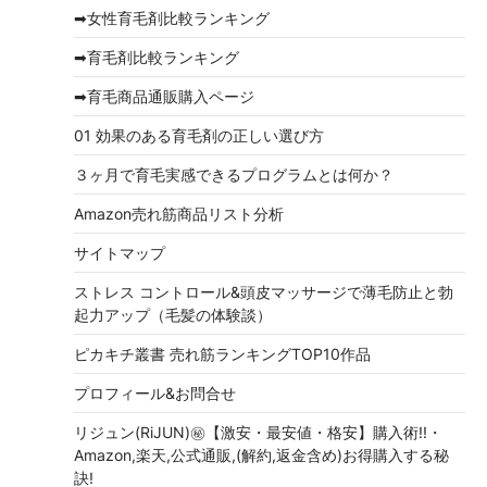
イ
➡女性育毛剤比較ランキング
ブ
➡育毛剤比較ランキング
➡育毛商品通販購入ページ
01 効果のある育毛剤の正しい選び方
３ヶ月で育毛実感できるプログラムとは何か？
Amazon売れ筋商品リスト分析
サイトマップ
ストレス コントロール&頭皮マッサージで薄毛防止と勃
起力アップ（毛髪の体験談）
ピカキチ叢書 売れ筋ランキングTOP10作品
プロフィール&お問合せ
リジュン(RiJUN)㊙【激安・最安値・格安】購入術!!・
Amazon,楽天,公式通販,(解約,返金含め)お得購入する秘
訣!