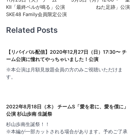
ナ
KII「最終ベルが鳴る」公演
ねた足跡」公演
ビ
SKE48 Family会員限定公演
ゲ
Related Posts
ー
シ
ョ
【リバイバル配信】2020年12月27日（日）17:30〜 チ
ーム公演に憧れてやっちゃいました！公演
ン
※本公演は月額見放題会員の方のみご視聴いただけま
す。
2022年8月18日（木） チームS「愛を君に、愛を僕に」
公演 杉山歩南 生誕祭
杉山歩南生誕祭！！
※本編が一部カットされる場合があります。予めご了承