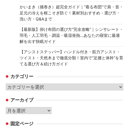
かいまき（掻巻き）超完全ガイド｜“着る布団”で肩・首・
足元の冷えを根こそぎ防ぐ！素材別おすすめ・選び方・
洗い方・Q&Aまで
【最新版】掛け布団の選び方“完全攻略”｜シンサレート・
羽毛・人工羽毛・調温・吸湿発熱…あなたの寝室に最適
解を出す快眠ガイド
【アシストステッパー】ハンドル付き・筋力アシスト・
ツイスト・天然木まで徹底分類！室内で“足腰と体幹”を育
てる選び方＆続け方ガイド
カテゴリー
カ
テ
アーカイブ
ゴ
リ
ア
ー
ー
固定ページ
カ