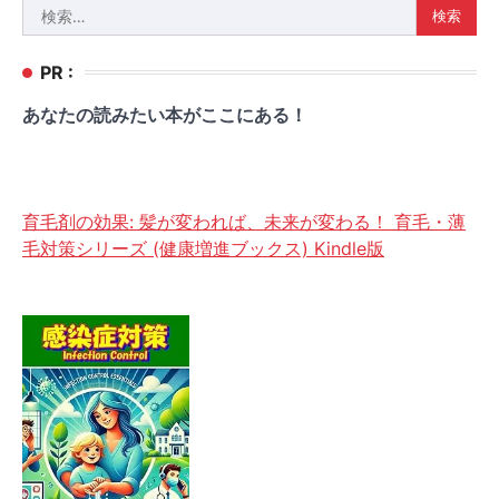
検
索:
PR :
あなたの読みたい本がここにある！
育毛剤の効果: 髪が変われば、未来が変わる！ 育毛・薄
毛対策シリーズ (健康増進ブックス) Kindle版