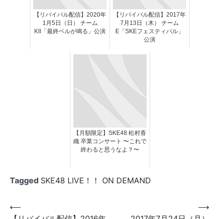
【リバイバル配信】2020年
【リバイバル配信】2017年
1月5日（日） チーム
7月13日（木） チーム
KII「最終ベルが鳴る」公演
E「SKEフェスティバル」
公演
【月額限定】SKE48 松村香
織 卒業コンサート 〜これで
終わると思うなよ？〜
Tagged
SKE48 LIVE！！ ON DEMAND
投
⟵
⟶
【リバイバル配信】2016年
2017年7月24日（月）