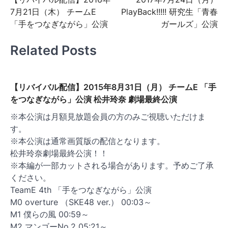
稿
7月21日（木） チームE
PlayBack!!!!! 研究生「青春
ナ
「手をつなぎながら」公演
ガールズ」公演
ビ
Related Posts
ゲ
ー
シ
【リバイバル配信】2015年8月31日（月） チームE 「手
ョ
をつなぎながら」公演 松井玲奈 劇場最終公演
ン
※本公演は月額見放題会員の方のみご視聴いただけま
す。
※本公演は通常画質版の配信となります。
松井玲奈劇場最終公演！！
※本編が一部カットされる場合があります。予めご了承
ください。
TeamE 4th 「手をつなぎながら」公演
M0 overture （SKE48 ver.） 00:03～
M1 僕らの風 00:59～
M2 マンゴーNo.2 05:21～