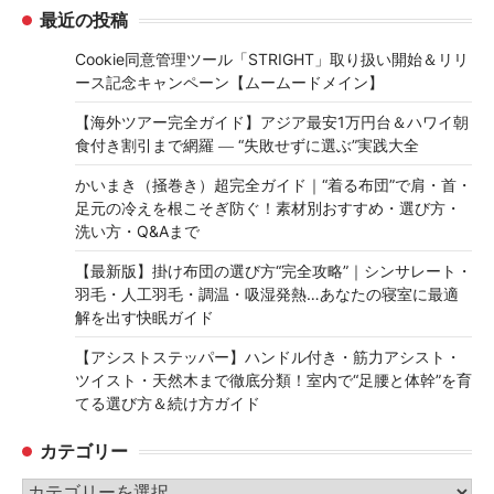
最近の投稿
Cookie同意管理ツール「STRIGHT」取り扱い開始＆リリ
ース記念キャンペーン【ムームードメイン】
【海外ツアー完全ガイド】アジア最安1万円台＆ハワイ朝
食付き割引まで網羅 ― “失敗せずに選ぶ”実践大全
かいまき（掻巻き）超完全ガイド｜“着る布団”で肩・首・
足元の冷えを根こそぎ防ぐ！素材別おすすめ・選び方・
洗い方・Q&Aまで
【最新版】掛け布団の選び方“完全攻略”｜シンサレート・
羽毛・人工羽毛・調温・吸湿発熱…あなたの寝室に最適
解を出す快眠ガイド
【アシストステッパー】ハンドル付き・筋力アシスト・
ツイスト・天然木まで徹底分類！室内で“足腰と体幹”を育
てる選び方＆続け方ガイド
カテゴリー
カ