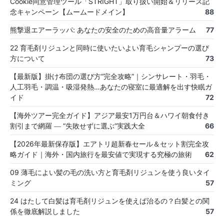
Cookie同意管理ツール「STRIGHT」取り扱い開始＆リリース記
念キャンペーン【ムームードメイン】
88
熊撃退エアーラッパ: あなたの安全のための高音量アラーム
77
22 育毛剤リジュンと同時に使いたいよい育毛シャンプーの選び
方について
73
【最新版】掛け布団の選び方“完全攻略”｜シンサレート・羽毛・
人工羽毛・調温・吸湿発熱…あなたの寝室に最適解を出す快眠ガ
イド
72
【海外ツアー完全ガイド】アジア最安1万円台＆ハワイ朝食付き
割引まで網羅 ― “失敗せずに選ぶ”実践大全
66
【2026年最新保存版】エアトリ超新春セール＆セット割完全攻
略ガイド｜海外・国内旅行を最安値で実現する究極の旅術
62
09 薄毛によい髪の毛の洗い方と育毛剤リジュンを使う良いタイ
ミング
57
24 はたして白髪は育毛剤リジュンを使えば治るの？白髪との関
係を徹底解説しました
57