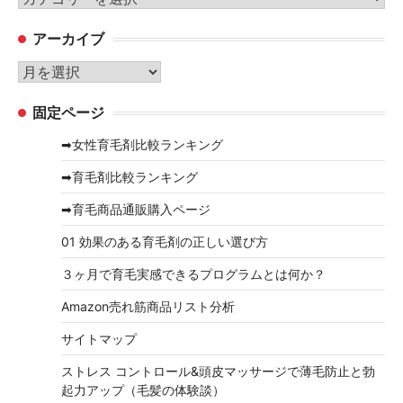
テ
アーカイブ
ゴ
リ
ア
ー
ー
固定ページ
カ
イ
➡女性育毛剤比較ランキング
ブ
➡育毛剤比較ランキング
➡育毛商品通販購入ページ
01 効果のある育毛剤の正しい選び方
３ヶ月で育毛実感できるプログラムとは何か？
Amazon売れ筋商品リスト分析
サイトマップ
ストレス コントロール&頭皮マッサージで薄毛防止と勃
起力アップ（毛髪の体験談）