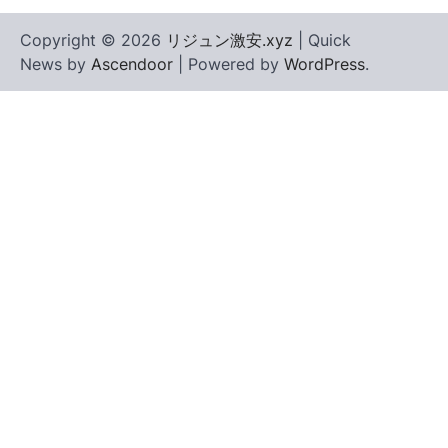
Copyright © 2026
リジュン激安.xyz
| Quick
News by
Ascendoor
| Powered by
WordPress
.