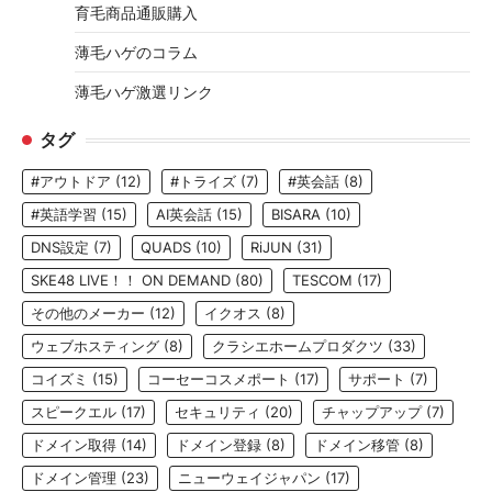
育毛商品通販購入
薄毛ハゲのコラム
薄毛ハゲ激選リンク
タグ
#アウトドア
(12)
#トライズ
(7)
#英会話
(8)
#英語学習
(15)
AI英会話
(15)
BISARA
(10)
DNS設定
(7)
QUADS
(10)
RiJUN
(31)
SKE48 LIVE！！ ON DEMAND
(80)
TESCOM
(17)
その他のメーカー
(12)
イクオス
(8)
ウェブホスティング
(8)
クラシエホームプロダクツ
(33)
コイズミ
(15)
コーセーコスメポート
(17)
サポート
(7)
スピークエル
(17)
セキュリティ
(20)
チャップアップ
(7)
ドメイン取得
(14)
ドメイン登録
(8)
ドメイン移管
(8)
ドメイン管理
(23)
ニューウェイジャパン
(17)