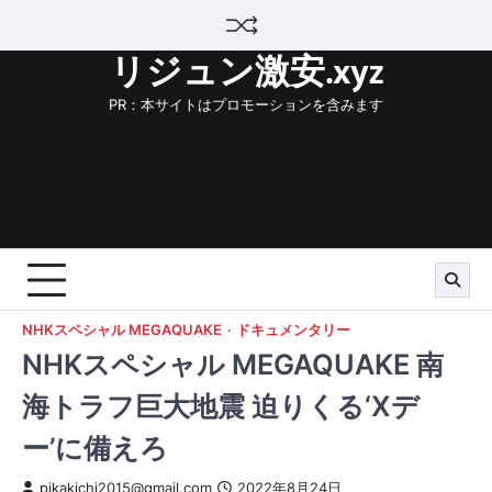
Skip
to
リジュン激安.xyz
content
PR：本サイトはプロモーションを含みます
NHKスペシャル MEGAQUAKE
ドキュメンタリー
NHKスペシャル MEGAQUAKE 南
海トラフ巨大地震 迫りくる‘Xデ
ー’に備えろ
pikakichi2015@gmail.com
2022年8月24日