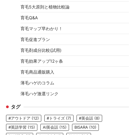
育毛5大原則と植物比較論
育毛Q&A
育毛マップ早わかり！
育毛促進プラン
育毛剤成分比較(試用)
育毛効果アップ12ヶ条
育毛商品通販購入
薄毛ハゲのコラム
薄毛ハゲ激選リンク
タグ
#アウトドア
(12)
#トライズ
(7)
#英会話
(8)
#英語学習
(15)
AI英会話
(15)
BISARA
(10)