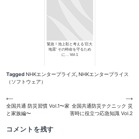
緊急！池上彰と考える‘巨大
地震’ その時命を守るため
に… Vol.1
Tagged
NHKエンタープライズ
,
NHKエンタープライス
（ソフトウェア）
投
⟵
⟶
全国共通 防災習慣 Vol.1〜家
全国共通防災テクニック 災
稿
と家族編〜
害時に役立つ応急知識 Vol.2
ナ
ビ
コメントを残す
ゲ