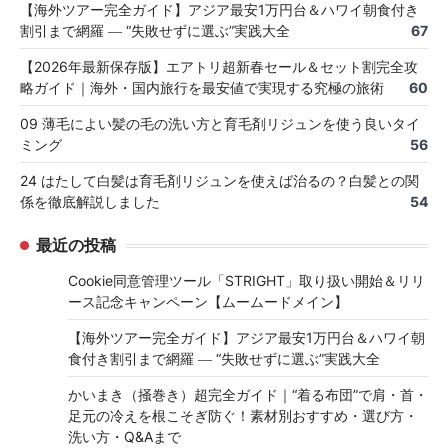
【海外ツアー完全ガイド】アジア最安1万円台＆ハワイ朝食付き
割引まで網羅 ― “失敗せずに選ぶ”実践大全
67
【2026年最新保存版】エアトリ超新春セール＆セット割完全攻
略ガイド｜海外・国内旅行を最安値で実現する究極の旅術
60
09 薄毛によい髪の毛の洗い方と育毛剤リジュンを使う良いタイ
ミング
56
24 はたして白髪は育毛剤リジュンを使えば治るの？白髪との関
係を徹底解説しました
54
最近の投稿
Cookie同意管理ツール「STRIGHT」取り扱い開始＆リリ
ース記念キャンペーン【ムームードメイン】
【海外ツアー完全ガイド】アジア最安1万円台＆ハワイ朝
食付き割引まで網羅 ― “失敗せずに選ぶ”実践大全
かいまき（掻巻き）超完全ガイド｜“着る布団”で肩・首・
足元の冷えを根こそぎ防ぐ！素材別おすすめ・選び方・
洗い方・Q&Aまで