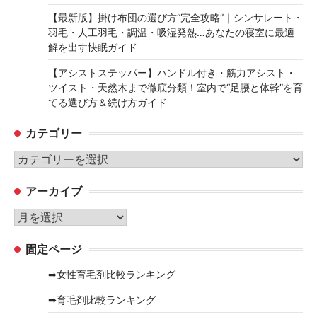
【最新版】掛け布団の選び方“完全攻略”｜シンサレート・
羽毛・人工羽毛・調温・吸湿発熱…あなたの寝室に最適
解を出す快眠ガイド
【アシストステッパー】ハンドル付き・筋力アシスト・
ツイスト・天然木まで徹底分類！室内で“足腰と体幹”を育
てる選び方＆続け方ガイド
カテゴリー
カ
テ
アーカイブ
ゴ
リ
ア
ー
ー
固定ページ
カ
イ
➡女性育毛剤比較ランキング
ブ
➡育毛剤比較ランキング