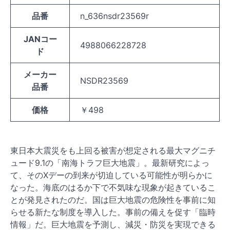
品番
n_636nsdr23569r
JANコー
4988066228728
ド
メーカー
NSDR23569
品番
価格
￥498
東日本大震災をも上回る被害が想定される最大マグニチ
ュード9.1の「南海トラフ巨大地震」。最新研究によっ
て、そのXデーの到来が切迫している可能性が明らかに
なった。海底のはるか下で不気味な現象が起きているこ
とが発見されたのだ。国は巨大地震の危険性を事前に知
らせる新たな制度を導入した。事前の備えを促す「臨時
情報」だ。巨大地震を予測し、減災・防災を実現できる