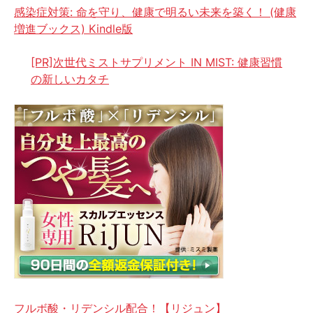
感染症対策: 命を守り、健康で明るい未来を築く！ (健康
増進ブックス) Kindle版
[PR]次世代ミストサプリメント IN MIST: 健康習慣
の新しいカタチ
フルボ酸・リデンシル配合！【リジュン】