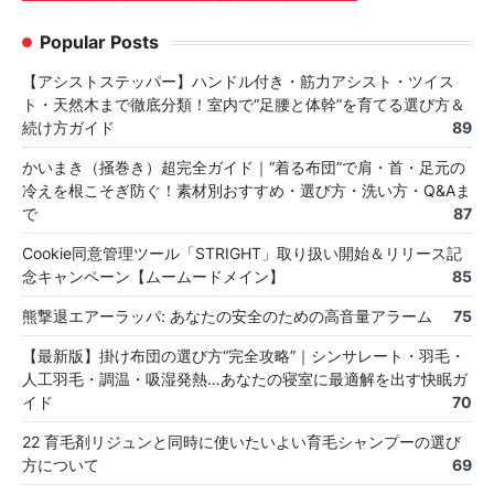
Popular Posts
【アシストステッパー】ハンドル付き・筋力アシスト・ツイス
ト・天然木まで徹底分類！室内で“足腰と体幹”を育てる選び方＆
続け方ガイド
89
かいまき（掻巻き）超完全ガイド｜“着る布団”で肩・首・足元の
冷えを根こそぎ防ぐ！素材別おすすめ・選び方・洗い方・Q&Aま
で
87
Cookie同意管理ツール「STRIGHT」取り扱い開始＆リリース記
念キャンペーン【ムームードメイン】
85
熊撃退エアーラッパ: あなたの安全のための高音量アラーム
75
【最新版】掛け布団の選び方“完全攻略”｜シンサレート・羽毛・
人工羽毛・調温・吸湿発熱…あなたの寝室に最適解を出す快眠ガ
イド
70
22 育毛剤リジュンと同時に使いたいよい育毛シャンプーの選び
方について
69