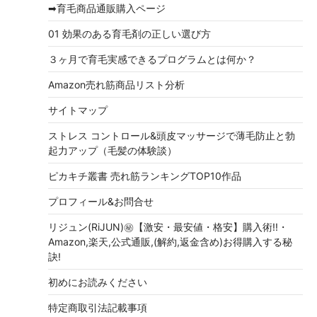
➡育毛商品通販購入ページ
01 効果のある育毛剤の正しい選び方
３ヶ月で育毛実感できるプログラムとは何か？
Amazon売れ筋商品リスト分析
サイトマップ
ストレス コントロール&頭皮マッサージで薄毛防止と勃
起力アップ（毛髪の体験談）
ピカキチ叢書 売れ筋ランキングTOP10作品
プロフィール&お問合せ
リジュン(RiJUN)㊙【激安・最安値・格安】購入術!!・
Amazon,楽天,公式通販,(解約,返金含め)お得購入する秘
訣!
初めにお読みください
特定商取引法記載事項