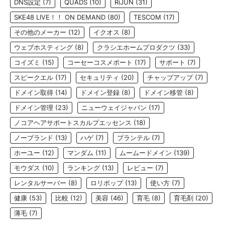
DNS設定
(7)
QUADS
(10)
RiJUN
(31)
SKE48 LIVE！！ ON DEMAND
(80)
TESCOM
(17)
その他のメーカー
(12)
イクオス
(8)
ウェブホスティング
(8)
クラシエホームプロダクツ
(33)
コイズミ
(15)
コーセーコスメポート
(17)
サポート
(7)
スピークエル
(17)
セキュリティ
(20)
チャップアップ
(7)
ドメイン取得
(14)
ドメイン登録
(8)
ドメイン移管
(8)
ドメイン管理
(23)
ニューウェイジャパン
(17)
ノコアヘアサポートスカルプエッセンス
(18)
ノーブランド
(13)
ハゲ
(7)
プランテル
(7)
ホーユー
(12)
マンダム
(11)
ムームードメイン
(139)
モウダス
(10)
ランキング
(13)
レビュー
(7)
レンタルサーバー
(8)
ロリポップ
(13)
使い方
(7)
健康
(53)
比較
(12)
美容
(46)
育毛
(8)
育毛剤
(20)
薄毛
(7)