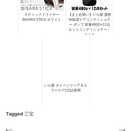
スティックドライヤー
【まとめ買い】いち髪 濃密
BISARA STICK ホワイト
W保湿ケアコンディショナ
ー ポンプ 容量480G×12点
セットコンディショナー・
リンス
いち髪 ダメージリペア＆カ
ラーケアCD詰替用
Tagged
三宝
投
⟵
⟶