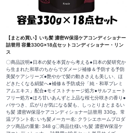
【まとめ買い】いち髪 濃密W保湿ケアコンディショナー
詰替用 容量330G×18点セットコンディショナー・リン
ス
〇商品説明●日本の髪を本質から考える●日本の髪研究か
ら生まれた和草のちからでダメージ補修＆予防する予防
美髪ケアシリーズ●艶やかで髪の動きさえも美しい、ほ
どきたくなる絹髪へ●補修＆予防成分「純・和草プレミ
アムエキス」配合●モイストチャージ処方●サルフェート
フリー処方●ほろ甘いあんずと上品な桜七分咲きの香り●
パサつき、広がりが気になる髪も、しっとりまとまるい
ち髪 濃密W保湿ケアコンディショナー詰替用 330g。常
温ブラント名: いち髪メーカー名: クラシエホームプロダ
クツ商品の重量: 348 g〇商品仕様いち髪 濃密W保湿ケ