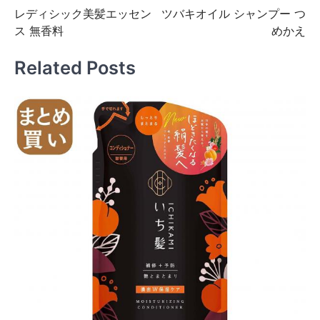
レディシック美髪エッセン
ツバキオイル シャンプー つ
稿
ス 無香料
めかえ
ナ
ビ
Related Posts
ゲ
ー
シ
ョ
ン