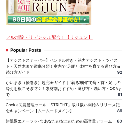
フルボ酸・リデンシル配合！【リジュン】
Popular Posts
【アシストステッパー】ハンドル付き・筋力アシスト・ツイス
ト・天然木まで徹底分類！室内で“足腰と体幹”を育てる選び方＆
続け方ガイド
92
かいまき（掻巻き）超完全ガイド｜“着る布団”で肩・首・足元の
冷えを根こそぎ防ぐ！素材別おすすめ・選び方・洗い方・Q&Aま
で
91
Cookie同意管理ツール「STRIGHT」取り扱い開始＆リリース記
念キャンペーン【ムームードメイン】
89
熊撃退エアーラッパ: あなたの安全のための高音量アラーム
80