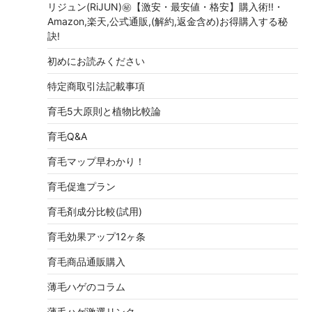
リジュン(RiJUN)㊙【激安・最安値・格安】購入術!!・
Amazon,楽天,公式通販,(解約,返金含め)お得購入する秘
訣!
初めにお読みください
特定商取引法記載事項
育毛5大原則と植物比較論
育毛Q&A
育毛マップ早わかり！
育毛促進プラン
育毛剤成分比較(試用)
育毛効果アップ12ヶ条
育毛商品通販購入
薄毛ハゲのコラム
薄毛ハゲ激選リンク