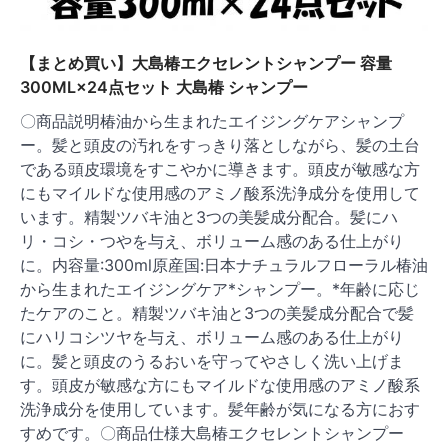
【まとめ買い】大島椿エクセレントシャンプー 容量
300ML×24点セット 大島椿 シャンプー
〇商品説明椿油から生まれたエイジングケアシャンプ
ー。髪と頭皮の汚れをすっきり落としながら、髪の土台
である頭皮環境をすこやかに導きます。頭皮が敏感な方
にもマイルドな使用感のアミノ酸系洗浄成分を使用して
います。精製ツバキ油と3つの美髪成分配合。髪にハ
リ・コシ・つやを与え、ボリューム感のある仕上がり
に。内容量:300ml原産国:日本ナチュラルフローラル椿油
から生まれたエイジングケア*シャンプー。*年齢に応じ
たケアのこと。精製ツバキ油と3つの美髪成分配合で髪
にハリコシツヤを与え、ボリューム感のある仕上がり
に。髪と頭皮のうるおいを守ってやさしく洗い上げま
す。頭皮が敏感な方にもマイルドな使用感のアミノ酸系
洗浄成分を使用しています。髪年齢が気になる方におす
すめです。〇商品仕様大島椿エクセレントシャンプー