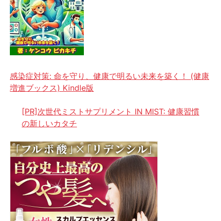
感染症対策: 命を守り、健康で明るい未来を築く！ (健康
増進ブックス) Kindle版
[PR]次世代ミストサプリメント IN MIST: 健康習慣
の新しいカタチ