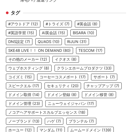
タグ
#アウトドア
(12)
#トライズ
(7)
#英会話
(8)
#英語学習
(15)
AI英会話
(15)
BISARA
(10)
DNS設定
(7)
QUADS
(10)
RiJUN
(31)
SKE48 LIVE！！ ON DEMAND
(80)
TESCOM
(17)
その他のメーカー
(12)
イクオス
(8)
ウェブホスティング
(8)
クラシエホームプロダクツ
(33)
コイズミ
(15)
コーセーコスメポート
(17)
サポート
(7)
スピークエル
(17)
セキュリティ
(20)
チャップアップ
(7)
ドメイン取得
(14)
ドメイン登録
(8)
ドメイン移管
(8)
ドメイン管理
(23)
ニューウェイジャパン
(17)
ノコアヘアサポートスカルプエッセンス
(18)
ノーブランド
(13)
ハゲ
(7)
プランテル
(7)
ホーユー
(12)
マンダム
(11)
ムームードメイン
(139)