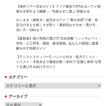
【海外ツアー完全ガイド】アジア最安1万円台＆ハワイ朝
食付き割引まで網羅 ― “失敗せずに選ぶ”実践大全
かいまき（掻巻き）超完全ガイド｜“着る布団”で肩・首・
足元の冷えを根こそぎ防ぐ！素材別おすすめ・選び方・
洗い方・Q&Aまで
【最新版】掛け布団の選び方“完全攻略”｜シンサレート・
羽毛・人工羽毛・調温・吸湿発熱…あなたの寝室に最適
解を出す快眠ガイド
【アシストステッパー】ハンドル付き・筋力アシスト・
ツイスト・天然木まで徹底分類！室内で“足腰と体幹”を育
てる選び方＆続け方ガイド
カテゴリー
カ
テ
アーカイブ
ゴ
リ
ア