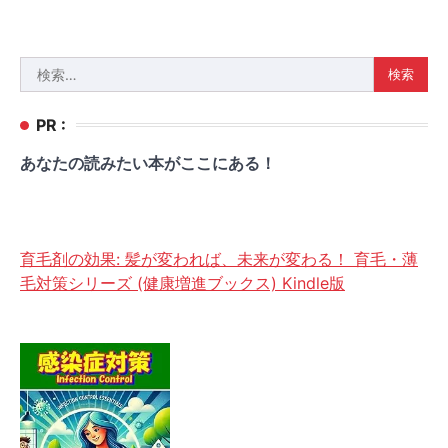
検
索:
PR :
あなたの読みたい本がここにある！
育毛剤の効果: 髪が変われば、未来が変わる！ 育毛・薄
毛対策シリーズ (健康増進ブックス) Kindle版