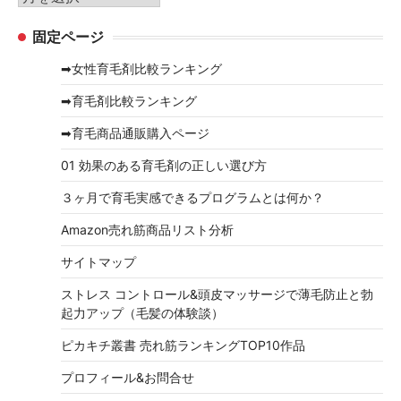
ー
ー
固定ページ
カ
イ
➡女性育毛剤比較ランキング
ブ
➡育毛剤比較ランキング
➡育毛商品通販購入ページ
01 効果のある育毛剤の正しい選び方
３ヶ月で育毛実感できるプログラムとは何か？
Amazon売れ筋商品リスト分析
サイトマップ
ストレス コントロール&頭皮マッサージで薄毛防止と勃
起力アップ（毛髪の体験談）
ピカキチ叢書 売れ筋ランキングTOP10作品
プロフィール&お問合せ