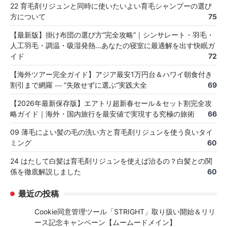
22 育毛剤リジュンと同時に使いたいよい育毛シャンプーの選び
方について
75
【最新版】掛け布団の選び方“完全攻略”｜シンサレート・羽毛・
人工羽毛・調温・吸湿発熱…あなたの寝室に最適解を出す快眠ガ
イド
72
【海外ツアー完全ガイド】アジア最安1万円台＆ハワイ朝食付き
割引まで網羅 ― “失敗せずに選ぶ”実践大全
69
【2026年最新保存版】エアトリ超新春セール＆セット割完全攻
略ガイド｜海外・国内旅行を最安値で実現する究極の旅術
66
09 薄毛によい髪の毛の洗い方と育毛剤リジュンを使う良いタイ
ミング
60
24 はたして白髪は育毛剤リジュンを使えば治るの？白髪との関
係を徹底解説しました
60
最近の投稿
Cookie同意管理ツール「STRIGHT」取り扱い開始＆リリ
ース記念キャンペーン【ムームードメイン】