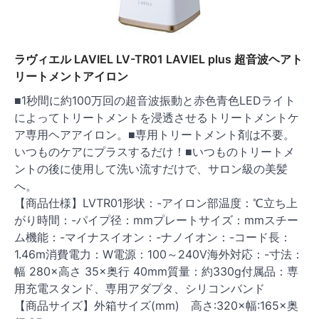
ラヴィエル LAVIEL LV-TR01 LAVIEL plus 超音波ヘアト
リートメントアイロン
■1秒間に約100万回の超音波振動と赤色青色LEDライト
によってトリートメントを浸透させるトリートメントケ
ア専用ヘアアイロン。■専用トリートメント剤は不要。
いつものケアにプラスするだけ！■いつものトリートメ
ントの後に使用して洗い流すだけで、サロン級の美髪
へ。
【商品仕様】LVTR01形状：-アイロン部温度：℃立ち上
がり時間：-パイプ径：mmプレートサイズ：mmスチー
ム機能：-マイナスイオン：-ナノイオン：-コード長：
1.46m消費電力：W電源：100～240V海外対応：-寸法：
幅 280×高さ 35×奥行 40mm質量：約330g付属品：専
用充電スタンド、専用アダプタ、シリコンバンド
【商品サイズ】外箱サイズ(mm) 高さ:320×幅:165×奥