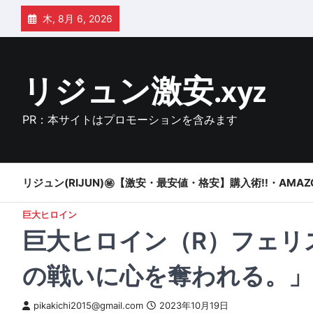
Skip
木, 8月 6, 2026
to
content
リジュン激安.xyz
PR：本サイトはプロモーションを含みます
リジュン(RIJUN)㊙【激安・最安値・格安】購入術!!・AMAZ
巨大ヒロイン
巨大ヒロイン（R）フェリ
の戦いに心を奪われる。」
pikakichi2015@gmail.com
2023年10月19日