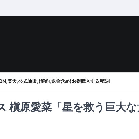
ON,楽天,公式通販,(解約,返金含め)お得購入する秘訣!
ス 槇原愛菜「星を救う巨大な