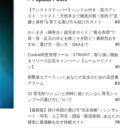
【アシストステッパー】ハンドル付き・筋力アシ
スト・ツイスト・天然木まで徹底分類！室内で“足
腰と体幹”を育てる選び方＆続け方ガイド
93
かいまき（掻巻き）超完全ガイド｜“着る布団”で
肩・首・足元の冷えを根こそぎ防ぐ！素材別おす
すめ・選び方・洗い方・Q&Aまで
91
Cookie同意管理ツール「STRIGHT」取り扱い開始
＆リリース記念キャンペーン【ムームードメイ
ン】
91
熊撃退エアーラッパ: あなたの安全のための高音量
アラーム
83
22 育毛剤リジュンと同時に使いたいよい育毛シャ
ンプーの選び方について
81
【最新版】掛け布団の選び方“完全攻略”｜シンサレ
ート・羽毛・人工羽毛・調温・吸湿発熱…あなたの
寝室に最適解を出す快眠ガイド
76