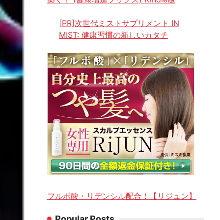
[PR]次世代ミストサプリメント IN
MIST: 健康習慣の新しいカタチ
フルボ酸・リデンシル配合！【リジュン】
Popular Posts