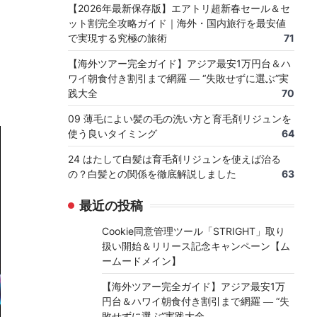
【2026年最新保存版】エアトリ超新春セール＆セ
ット割完全攻略ガイド｜海外・国内旅行を最安値
で実現する究極の旅術
71
【海外ツアー完全ガイド】アジア最安1万円台＆ハ
ワイ朝食付き割引まで網羅 ― “失敗せずに選ぶ”実
践大全
70
09 薄毛によい髪の毛の洗い方と育毛剤リジュンを
使う良いタイミング
64
24 はたして白髪は育毛剤リジュンを使えば治る
の？白髪との関係を徹底解説しました
63
最近の投稿
Cookie同意管理ツール「STRIGHT」取り
扱い開始＆リリース記念キャンペーン【ム
ームードメイン】
【海外ツアー完全ガイド】アジア最安1万
円台＆ハワイ朝食付き割引まで網羅 ― “失
敗せずに選ぶ”実践大全