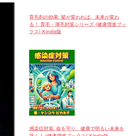
育毛剤の効果: 髪が変われば、未来が変わ
る！ 育毛・薄毛対策シリーズ (健康増進ブッ
クス) Kindle版
感染症対策: 命を守り、健康で明るい未来を
築く！ (健康増進ブックス) Kindle版