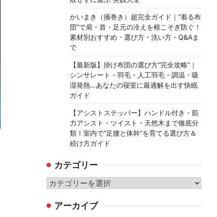
かいまき（掻巻き）超完全ガイド｜“着る布
団”で肩・首・足元の冷えを根こそぎ防ぐ！
素材別おすすめ・選び方・洗い方・Q&Aま
で
【最新版】掛け布団の選び方“完全攻略”｜
シンサレート・羽毛・人工羽毛・調温・吸
湿発熱…あなたの寝室に最適解を出す快眠
ガイド
【アシストステッパー】ハンドル付き・筋
力アシスト・ツイスト・天然木まで徹底分
類！室内で“足腰と体幹”を育てる選び方＆
続け方ガイド
カテゴリー
カ
テ
アーカイブ
ゴ