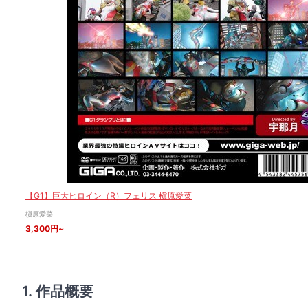
【G1】巨大ヒロイン（R）フェリス 槇原愛菜
槇原愛菜
3,300円~
1. 作品概要