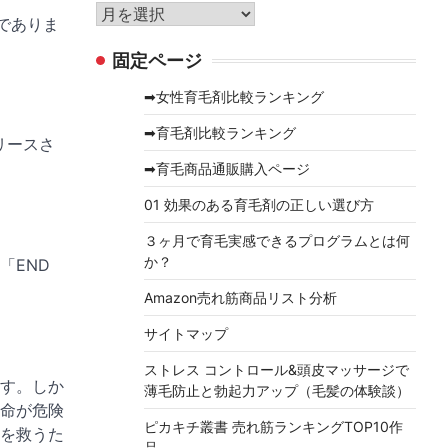
リ
ア
品でありま
ー
ー
固定ページ
カ
イ
➡女性育毛剤比較ランキング
ブ
➡育毛剤比較ランキング
リースさ
➡育毛商品通販購入ページ
01 効果のある育毛剤の正しい選び方
３ヶ月で育毛実感できるプログラムとは何
か？
「END
Amazon売れ筋商品リスト分析
サイトマップ
ストレス コントロール&頭皮マッサージで
す。しか
薄毛防止と勃起力アップ（毛髪の体験談）
命が危険
ピカキチ叢書 売れ筋ランキングTOP10作
を救うた
品