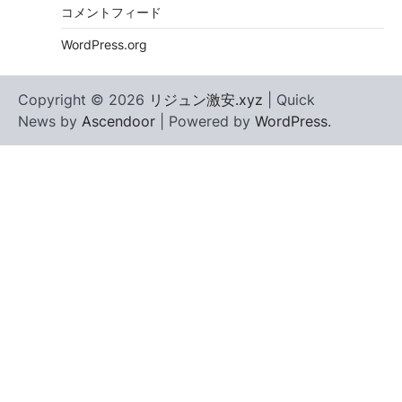
コメントフィード
WordPress.org
Copyright © 2026
リジュン激安.xyz
| Quick
News by
Ascendoor
| Powered by
WordPress
.