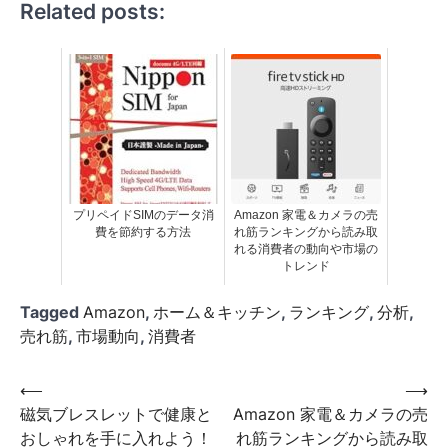
Related posts:
プリペイドSIMのデータ消
Amazon 家電＆カメラの売
費を節約する方法
れ筋ランキングから読み取
れる消費者の動向や市場の
トレンド
Tagged
Amazon
,
ホーム＆キッチン
,
ランキング
,
分析
,
売れ筋
,
市場動向
,
消費者
投
⟵
⟶
磁気ブレスレットで健康と
Amazon 家電＆カメラの売
稿
おしゃれを手に入れよう！
れ筋ランキングから読み取