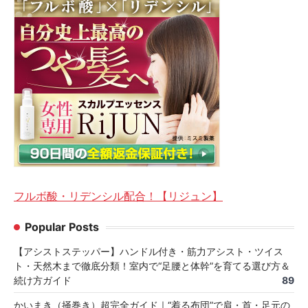
フルボ酸・リデンシル配合！【リジュン】
Popular Posts
【アシストステッパー】ハンドル付き・筋力アシスト・ツイス
ト・天然木まで徹底分類！室内で“足腰と体幹”を育てる選び方＆
続け方ガイド
89
かいまき（掻巻き）超完全ガイド｜“着る布団”で肩・首・足元の