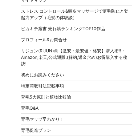
ストレス コントロール&頭皮マッサージで薄毛防止と勃
起力アップ（毛髪の体験談）
ピカキチ叢書 売れ筋ランキングTOP10作品
プロフィール&お問合せ
リジュン(RiJUN)㊙【激安・最安値・格安】購入術!!・
Amazon,楽天,公式通販,(解約,返金含め)お得購入する秘
訣!
初めにお読みください
特定商取引法記載事項
育毛5大原則と植物比較論
育毛Q&A
育毛マップ早わかり！
育毛促進プラン