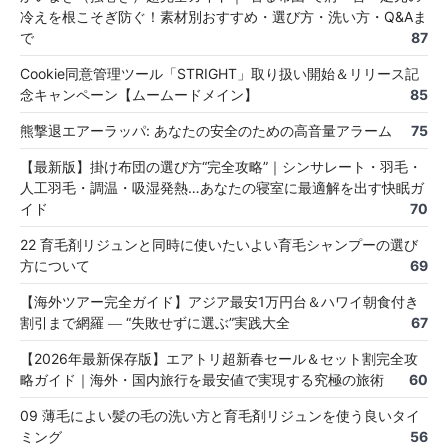
冷えを根こそぎ防ぐ！素材別おすすめ・選び方・洗い方・Q&Aま
で
87
Cookie同意管理ツール「STRIGHT」取り扱い開始＆リリース記
念キャンペーン【ムームードメイン】
85
熊撃退エアーラッパ: あなたの安全のための高音量アラーム
75
【最新版】掛け布団の選び方“完全攻略”｜シンサレート・羽毛・
人工羽毛・調温・吸湿発熱…あなたの寝室に最適解を出す快眠ガ
イド
70
22 育毛剤リジュンと同時に使いたいよい育毛シャンプーの選び
方について
69
【海外ツアー完全ガイド】アジア最安1万円台＆ハワイ朝食付き
割引まで網羅 ― “失敗せずに選ぶ”実践大全
67
【2026年最新保存版】エアトリ超新春セール＆セット割完全攻
略ガイド｜海外・国内旅行を最安値で実現する究極の旅術
60
09 薄毛によい髪の毛の洗い方と育毛剤リジュンを使う良いタイ
ミング
56