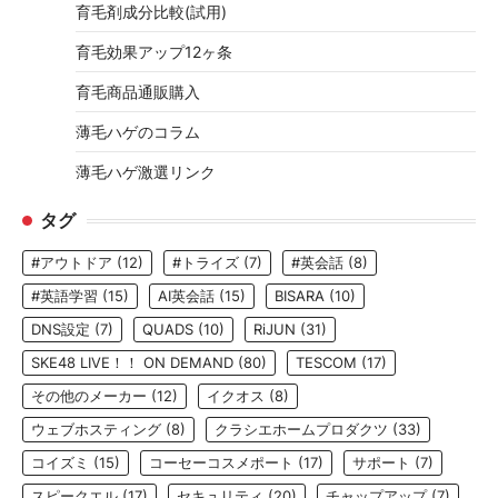
育毛剤成分比較(試用)
育毛効果アップ12ヶ条
育毛商品通販購入
薄毛ハゲのコラム
薄毛ハゲ激選リンク
タグ
#アウトドア
(12)
#トライズ
(7)
#英会話
(8)
#英語学習
(15)
AI英会話
(15)
BISARA
(10)
DNS設定
(7)
QUADS
(10)
RiJUN
(31)
SKE48 LIVE！！ ON DEMAND
(80)
TESCOM
(17)
その他のメーカー
(12)
イクオス
(8)
ウェブホスティング
(8)
クラシエホームプロダクツ
(33)
コイズミ
(15)
コーセーコスメポート
(17)
サポート
(7)
スピークエル
(17)
セキュリティ
(20)
チャップアップ
(7)