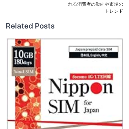
ナ
れる消費者の動向や市場の
ビ
トレンド
ゲ
Related Posts
ー
シ
ョ
ン