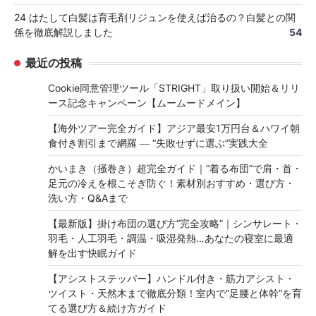
24 はたして白髪は育毛剤リジュンを使えば治るの？白髪との関
係を徹底解説しました
54
最近の投稿
Cookie同意管理ツール「STRIGHT」取り扱い開始＆リリ
ース記念キャンペーン【ムームードメイン】
【海外ツアー完全ガイド】アジア最安1万円台＆ハワイ朝
食付き割引まで網羅 ― “失敗せずに選ぶ”実践大全
かいまき（掻巻き）超完全ガイド｜“着る布団”で肩・首・
足元の冷えを根こそぎ防ぐ！素材別おすすめ・選び方・
洗い方・Q&Aまで
【最新版】掛け布団の選び方“完全攻略”｜シンサレート・
羽毛・人工羽毛・調温・吸湿発熱…あなたの寝室に最適
解を出す快眠ガイド
【アシストステッパー】ハンドル付き・筋力アシスト・
ツイスト・天然木まで徹底分類！室内で“足腰と体幹”を育
てる選び方＆続け方ガイド