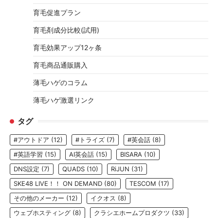
育毛促進プラン
育毛剤成分比較(試用)
育毛効果アップ12ヶ条
育毛商品通販購入
薄毛ハゲのコラム
薄毛ハゲ激選リンク
タグ
#アウトドア
(12)
#トライズ
(7)
#英会話
(8)
#英語学習
(15)
AI英会話
(15)
BISARA
(10)
DNS設定
(7)
QUADS
(10)
RiJUN
(31)
SKE48 LIVE！！ ON DEMAND
(80)
TESCOM
(17)
その他のメーカー
(12)
イクオス
(8)
ウェブホスティング
(8)
クラシエホームプロダクツ
(33)