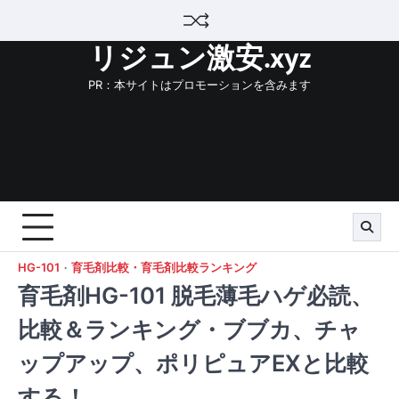
Skip
to
リジュン激安.xyz
content
PR：本サイトはプロモーションを含みます
HG-101
育毛剤比較・育毛剤比較ランキング
育毛剤HG-101 脱毛薄毛ハゲ必読、
比較＆ランキング・ブブカ、チャ
ップアップ、ポリピュアEXと比較
する！