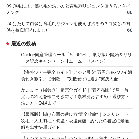
09 薄毛によい髪の毛の洗い方と育毛剤リジュンを使う良いタイ
ミング
60
24 はたして白髪は育毛剤リジュンを使えば治るの？白髪との関
係を徹底解説しました
60
最近の投稿
Cookie同意管理ツール「STRIGHT」取り扱い開始＆リリ
ース記念キャンペーン【ムームードメイン】
【海外ツアー完全ガイド】アジア最安1万円台＆ハワイ朝
食付き割引まで網羅 ― “失敗せずに選ぶ”実践大全
かいまき（掻巻き）超完全ガイド｜“着る布団”で肩・首・
足元の冷えを根こそぎ防ぐ！素材別おすすめ・選び方・
洗い方・Q&Aまで
【最新版】掛け布団の選び方“完全攻略”｜シンサレート・
羽毛・人工羽毛・調温・吸湿発熱…あなたの寝室に最適
解を出す快眠ガイド
【アシストステッパー】ハンドル付き・筋力アシスト・