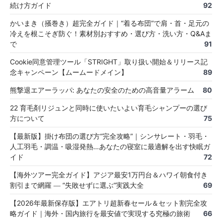
続け方ガイド
92
かいまき（掻巻き）超完全ガイド｜“着る布団”で肩・首・足元の
冷えを根こそぎ防ぐ！素材別おすすめ・選び方・洗い方・Q&Aま
で
91
Cookie同意管理ツール「STRIGHT」取り扱い開始＆リリース記
念キャンペーン【ムームードメイン】
89
熊撃退エアーラッパ: あなたの安全のための高音量アラーム
80
22 育毛剤リジュンと同時に使いたいよい育毛シャンプーの選び
方について
75
【最新版】掛け布団の選び方“完全攻略”｜シンサレート・羽毛・
人工羽毛・調温・吸湿発熱…あなたの寝室に最適解を出す快眠ガ
イド
72
【海外ツアー完全ガイド】アジア最安1万円台＆ハワイ朝食付き
割引まで網羅 ― “失敗せずに選ぶ”実践大全
69
【2026年最新保存版】エアトリ超新春セール＆セット割完全攻
略ガイド｜海外・国内旅行を最安値で実現する究極の旅術
66