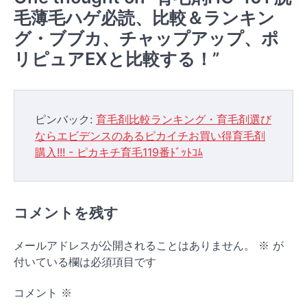
シ
毛薄毛ハゲ必読、比較＆ランキン
ョ
グ・ブブカ、チャップアップ、ポ
ン
リピュアEXと比較する！
”
ピンバック:
育毛剤比較ランキング・育毛剤選び
ならエビデンスのあるピカイチお買い得育毛剤
購入!!! - ピカキチ育毛119番ﾄﾞｯﾄｺﾑ
コメントを残す
メールアドレスが公開されることはありません。
※
が
付いている欄は必須項目です
コメント
※