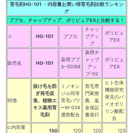
育毛剤HG-101 ・内容量お買い得育毛剤比較ランキン
グ
ブブカ、チャップアップ、ポリピュアEXと比較する！
チャッ
ポリピュ
☆
HG-101
ブブカ
プアッ
アEX
プ
薬用チ
薬用ブブ
ャップ
ポリピュ
販売名
HG-101
カ-003M
アッ
アEX
プ-02
ヒト生体
抜け毛を防
ミノキシ
育毛専
機能研究
ぎ発毛促
ジル同等
門家推
発見のバ
特徴
進、植物エ
育毛パワ
薦、返
イオポリ
キス薬用育
ーM-034
金保証
リン酸配
毛剤
濃密配合
書発行
合
c:内容量
150
120
120
120