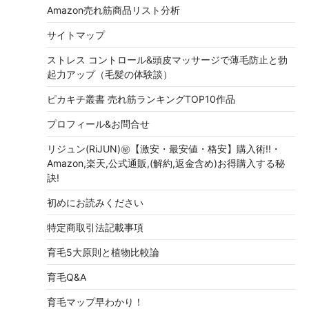
Amazon売れ筋商品リスト分析
サイトマップ
ストレス コントロール&頭皮マッサージで薄毛防止と勃
起力アップ（毛髪の体験談）
ピカキチ叢書 売れ筋ランキングTOP10作品
プロフィール&お問合せ
リジュン(RiJUN)㊙【激安・最安値・格安】購入術!!・
Amazon,楽天,公式通販,(解約,返金含め)お得購入する秘
訣!
初めにお読みください
特定商取引法記載事項
育毛5大原則と植物比較論
育毛Q&A
育毛マップ早わかり！