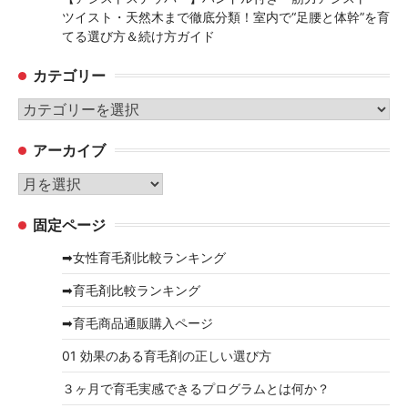
ツイスト・天然木まで徹底分類！室内で“足腰と体幹”を育
てる選び方＆続け方ガイド
カテゴリー
カ
テ
アーカイブ
ゴ
リ
ア
ー
ー
固定ページ
カ
イ
➡女性育毛剤比較ランキング
ブ
➡育毛剤比較ランキング
➡育毛商品通販購入ページ
01 効果のある育毛剤の正しい選び方
３ヶ月で育毛実感できるプログラムとは何か？