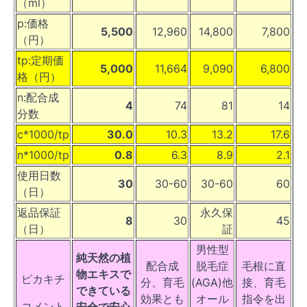
（ml）
p:価格
5,500
12,960
14,800
7,800
（円）
tp:定期価
5,000
11,664
9,090
6,800
格（円）
n:配合成
4
74
81
14
分数
c*1000/tp
30.0
10.3
13.2
17.6
n*1000/tp
0.8
6.3
8.9
2.1
使用日数
30
30-60
30-60
60
（日）
返品保証
永久保
8
30
45
（日）
証
男性型
純天然の植
配合成
脱毛症
毛根に直
物エキスで
ピカキチ
分、育毛
(AGA)他
接、育毛
できている
効果とも
オール
指令を出
コメント