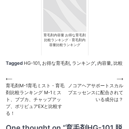
育毛剤内容量 お得な育毛剤
比較ランキング・育毛剤内
容量比較ランキング
Tagged
HG-101
,
お得な育毛剤
,
ランキング
,
内容量
,
比較
投
⟵
⟶
育毛剤M-1育毛ミスト・育毛
ノコアヘアサポートスカル
稿
剤比較ランキング M-1ミス
プエッセンスに配合されて
ナ
ト、ブブカ、チャップアッ
いる成分は？
ビ
プ、ポリピュアEXと比較す
る！
ゲ
ー
One thought on “
育毛剤HG-101 脱