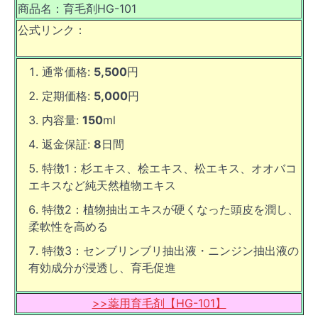
商品名：育毛剤HG-101
公式リンク：
通常価格:
5,500
円
定期価格:
5,000
円
内容量:
150
ml
返金保証:
8
日間
特徴1：杉エキス、桧エキス、松エキス、オオバコ
エキスなど純天然植物エキス
特徴2：植物抽出エキスが硬くなった頭皮を潤し、
柔軟性を高める
特徴3：センブリンブリ抽出液・ニンジン抽出液の
有効成分が浸透し、育毛促進
>>薬用育毛剤【HG-101】