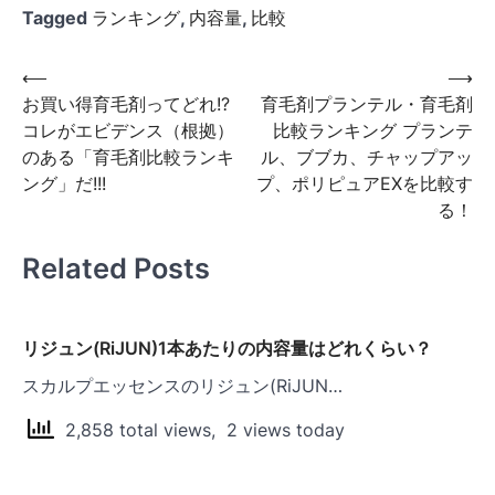
Tagged
ランキング
,
内容量
,
比較
投
⟵
⟶
お買い得育毛剤ってどれ!?
育毛剤プランテル・育毛剤
稿
コレがエビデンス（根拠）
比較ランキング プランテ
ナ
のある「育毛剤比較ランキ
ル、ブブカ、チャップアッ
ビ
ング」だ!!!
プ、ポリピュアEXを比較す
る！
ゲ
ー
Related Posts
シ
ョ
リジュン(RiJUN)1本あたりの内容量はどれくらい？
ン
スカルプエッセンスのリジュン(RiJUN…
2,858 total views, 2 views today