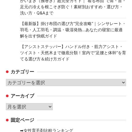
かいまき（掻巻き）超完全ガイド｜“着る布団”で肩・首・
足元の冷えを根こそぎ防ぐ！素材別おすすめ・選び方・
洗い方・Q&Aまで
【最新版】掛け布団の選び方“完全攻略”｜シンサレート・
羽毛・人工羽毛・調温・吸湿発熱…あなたの寝室に最適
解を出す快眠ガイド
【アシストステッパー】ハンドル付き・筋力アシスト・
ツイスト・天然木まで徹底分類！室内で“足腰と体幹”を育
てる選び方＆続け方ガイド
カテゴリー
カ
テ
アーカイブ
ゴ
リ
ア
ー
ー
固定ページ
カ
イ
➡女性育毛剤比較ランキング