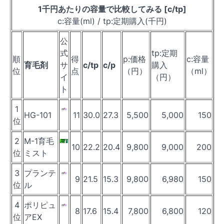
1千円あたりの容量で比較してみる [c/tp]
c:容量(ml) / tp:定期購入(千円)
公
式
tp:定期
順
得
p:価格
c:容量
育毛剤
サ
c/tp
c/p
購入
位
点
（円）
（ml）
イ
（円）
ト
1
HG-101
11
30.0
27.3
5,500
5,000
150
位
2
M-1育毛
10
22.2
20.4
9,800
9,000
200
位
ミスト
3
プランテ
9
21.5
15.3
9,800
6,980
150
位
ル
4
ポリピュ
8
17.6
15.4
7,800
6,800
120
位
アEX