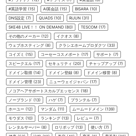
#英語学習
(15)
AI英会話
(15)
BISARA
(10)
DNS設定
(7)
QUADS
(10)
RiJUN
(31)
SKE48 LIVE！！ ON DEMAND
(80)
TESCOM
(17)
その他のメーカー
(12)
イクオス
(8)
ウェブホスティング
(8)
クラシエホームプロダクツ
(33)
コイズミ
(15)
コーセーコスメポート
(17)
サポート
(7)
スピークエル
(17)
セキュリティ
(20)
チャップアップ
(7)
ドメイン取得
(14)
ドメイン登録
(8)
ドメイン移管
(8)
ドメイン管理
(23)
ニューウェイジャパン
(17)
ノコアヘアサポートスカルプエッセンス
(18)
ノーブランド
(13)
ハゲ
(7)
プランテル
(7)
ホーユー
(12)
マンダム
(11)
ムームードメイン
(139)
モウダス
(10)
ランキング
(13)
レビュー
(7)
レンタルサーバー
(8)
ロリポップ
(13)
使い方
(7)