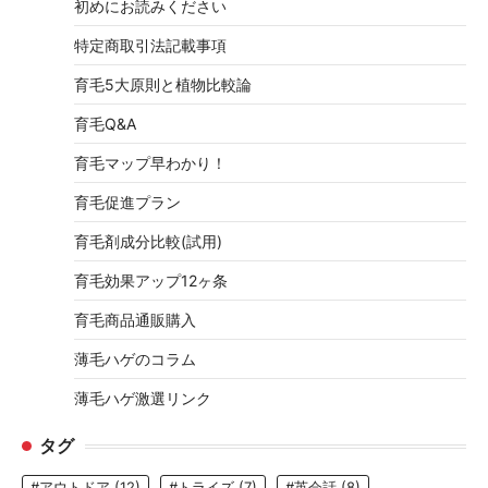
初めにお読みください
特定商取引法記載事項
育毛5大原則と植物比較論
育毛Q&A
育毛マップ早わかり！
育毛促進プラン
育毛剤成分比較(試用)
育毛効果アップ12ヶ条
育毛商品通販購入
薄毛ハゲのコラム
薄毛ハゲ激選リンク
タグ
#アウトドア
(12)
#トライズ
(7)
#英会話
(8)