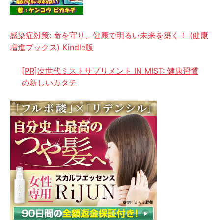
感染症対策: 命を守り、健康で明るい未来を築く！ (健康
増進ブックス) Kindle版
[PR]次世代ミストサプリメント IN MIST: 健康習慣
の新しいカタチ