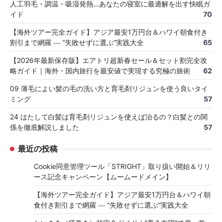
人工羽毛・調温・吸湿発熱…あなたの寝室に最適解を出す快眠ガ
イド
70
【海外ツアー完全ガイド】アジア最安1万円台＆ハワイ朝食付き
割引まで網羅 ― “失敗せずに選ぶ”実践大全
65
【2026年最新保存版】エアトリ超新春セール＆セット割完全攻
略ガイド｜海外・国内旅行を最安値で実現する究極の旅術
62
09 薄毛によい髪の毛の洗い方と育毛剤リジュンを使う良いタイ
ミング
57
24 はたして白髪は育毛剤リジュンを使えば治るの？白髪との関
係を徹底解説しました
57
最近の投稿
Cookie同意管理ツール「STRIGHT」取り扱い開始＆リリ
ース記念キャンペーン【ムームードメイン】
【海外ツアー完全ガイド】アジア最安1万円台＆ハワイ朝
食付き割引まで網羅 ― “失敗せずに選ぶ”実践大全