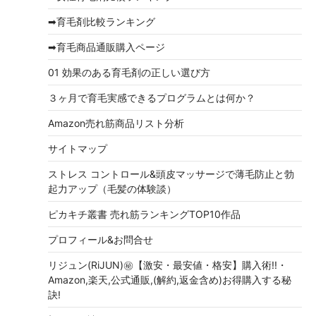
ブ
➡育毛剤比較ランキング
➡育毛商品通販購入ページ
01 効果のある育毛剤の正しい選び方
３ヶ月で育毛実感できるプログラムとは何か？
Amazon売れ筋商品リスト分析
サイトマップ
ストレス コントロール&頭皮マッサージで薄毛防止と勃
起力アップ（毛髪の体験談）
ピカキチ叢書 売れ筋ランキングTOP10作品
プロフィール&お問合せ
リジュン(RiJUN)㊙【激安・最安値・格安】購入術!!・
Amazon,楽天,公式通販,(解約,返金含め)お得購入する秘
訣!