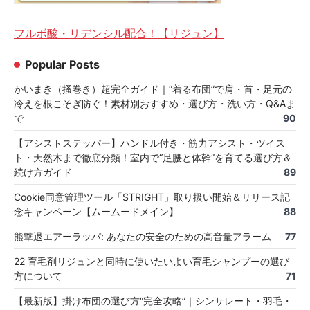
フルボ酸・リデンシル配合！【リジュン】
Popular Posts
かいまき（掻巻き）超完全ガイド｜“着る布団”で肩・首・足元の
冷えを根こそぎ防ぐ！素材別おすすめ・選び方・洗い方・Q&Aま
で
90
【アシストステッパー】ハンドル付き・筋力アシスト・ツイス
ト・天然木まで徹底分類！室内で“足腰と体幹”を育てる選び方＆
続け方ガイド
89
Cookie同意管理ツール「STRIGHT」取り扱い開始＆リリース記
念キャンペーン【ムームードメイン】
88
熊撃退エアーラッパ: あなたの安全のための高音量アラーム
77
22 育毛剤リジュンと同時に使いたいよい育毛シャンプーの選び
方について
71
【最新版】掛け布団の選び方“完全攻略”｜シンサレート・羽毛・