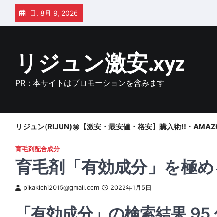
Skip
日, 8月 9, 2026
to
content
リジュン激安.xyz
PR：本サイトはプロモーションを含みます
リジュン(RIJUN)㊙【激安・最安値・格安】購入術!!・AMAZ
育毛剤配合成分
育毛剤「有効成分」を極め
pikakichi2015@gmail.com
2022年1月5日
「有効成分」の検索結果 95 