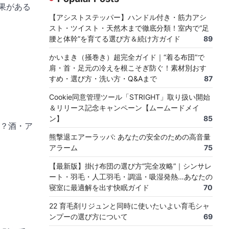
果がある
【アシストステッパー】ハンドル付き・筋力アシ
スト・ツイスト・天然木まで徹底分類！室内で“足
腰と体幹”を育てる選び方＆続け方ガイド
89
かいまき（掻巻き）超完全ガイド｜“着る布団”で
肩・首・足元の冷えを根こそぎ防ぐ！素材別おす
すめ・選び方・洗い方・Q&Aまで
87
Cookie同意管理ツール「STRIGHT」取り扱い開始
＆リリース記念キャンペーン【ムームードメイ
ン】
85
る？酒・ア
熊撃退エアーラッパ: あなたの安全のための高音量
アラーム
75
【最新版】掛け布団の選び方“完全攻略”｜シンサレ
ート・羽毛・人工羽毛・調温・吸湿発熱…あなたの
寝室に最適解を出す快眠ガイド
70
22 育毛剤リジュンと同時に使いたいよい育毛シャ
ンプーの選び方について
69