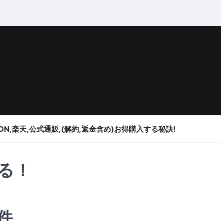
ON,楽天,公式通販,(解約,返金含め)お得購入する秘訣!
る！
件