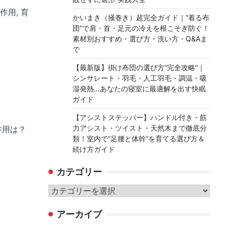
作用, 育
かいまき（掻巻き）超完全ガイド｜“着る布
団”で肩・首・足元の冷えを根こそぎ防ぐ！
素材別おすすめ・選び方・洗い方・Q&Aま
で
【最新版】掛け布団の選び方“完全攻略”｜
シンサレート・羽毛・人工羽毛・調温・吸
湿発熱…あなたの寝室に最適解を出す快眠
ガイド
【アシストステッパー】ハンドル付き・筋
力アシスト・ツイスト・天然木まで徹底分
作用は？
類！室内で“足腰と体幹”を育てる選び方＆
続け方ガイド
カテゴリー
カ
テ
アーカイブ
ゴ