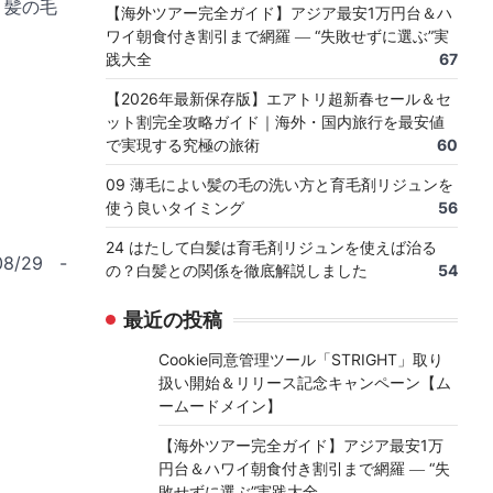
 髪の毛
【海外ツアー完全ガイド】アジア最安1万円台＆ハ
ワイ朝食付き割引まで網羅 ― “失敗せずに選ぶ”実
践大全
67
【2026年最新保存版】エアトリ超新春セール＆セ
ット割完全攻略ガイド｜海外・国内旅行を最安値
で実現する究極の旅術
60
09 薄毛によい髪の毛の洗い方と育毛剤リジュンを
使う良いタイミング
56
24 はたして白髪は育毛剤リジュンを使えば治る
/29 -
の？白髪との関係を徹底解説しました
54
最近の投稿
Cookie同意管理ツール「STRIGHT」取り
扱い開始＆リリース記念キャンペーン【ム
ームードメイン】
【海外ツアー完全ガイド】アジア最安1万
円台＆ハワイ朝食付き割引まで網羅 ― “失
敗せずに選ぶ”実践大全