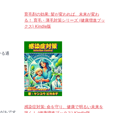
育毛剤の効果: 髪が変われば、未来が変わ
る！ 育毛・薄毛対策シリーズ (健康増進ブッ
クス) Kindle版
かる通
感染症対策: 命を守り、健康で明るい未来を
がちです
築く！ (健康増進ブックス) Kindle版