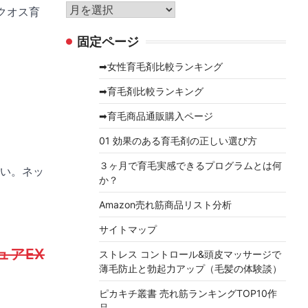
リ
ア
イクオス育
ー
ー
固定ページ
カ
イ
➡女性育毛剤比較ランキング
ブ
➡育毛剤比較ランキング
➡育毛商品通販購入ページ
01 効果のある育毛剤の正しい選び方
３ヶ月で育毛実感できるプログラムとは何
い。ネッ
か？
Amazon売れ筋商品リスト分析
サイトマップ
ュアEX
ストレス コントロール&頭皮マッサージで
薄毛防止と勃起力アップ（毛髪の体験談）
ピカキチ叢書 売れ筋ランキングTOP10作
品