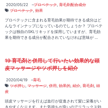
2020/05/22
–
プロペテック
,
育毛剤配合成分
プロペテック
,
効果
プロペテックに含まれる育毛効果が期待できる成分はど
んなラインナップになっているのでしょうか？ プロペテ
ックは独自のSKLリキッドを採用していますが、育毛効
果を期待できる成分が配合されていなければ意味が …
19 育毛剤と併用して行いたい効果的な頭
皮マッサージやツボ押しを紹介
2020/04/19
–
育毛
ツボ押し
,
マッサージ
,
併用
,
効果的
,
紹介
,
育毛剤
,
頭
皮
頭皮マッサージを行えば血行が促進されて髪に栄養がい
きやすくなります。また気持ちが良いのでリラックス効