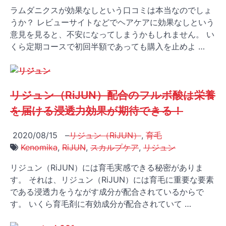
ラムダニクスが効果なしという口コミは本当なのでしょ
うか？ レビューサイトなどでヘアケアに効果なしという
意見を見ると、不安になってしまうかもしれません。 い
くら定期コースで初回半額であっても購入を止めよ …
リジュン（RiJUN）配合のフルボ酸は栄養
を届ける浸透力効果が期待できる！
2020/08/15
–
リジュン（RiJUN）
,
育毛
Kenomika
,
RiJUN
,
スカルプケア
,
リジュン
リジュン（RiJUN）には育毛実感できる秘密がありま
す。 それは、リジュン（RiJUN）には育毛に重要な要素
である浸透力をうながす成分が配合されているからで
す。 いくら育毛剤に有効成分が配合されていて …