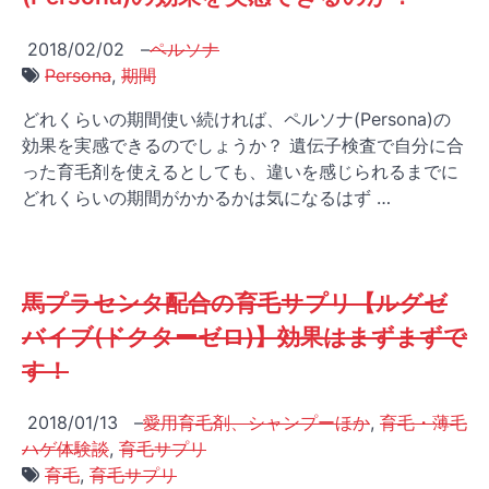
2018/02/02
–
ペルソナ
Persona
,
期間
どれくらいの期間使い続ければ、ペルソナ(Persona)の
効果を実感できるのでしょうか？ 遺伝子検査で自分に合
った育毛剤を使えるとしても、違いを感じられるまでに
どれくらいの期間がかかるかは気になるはず …
馬プラセンタ配合の育毛サプリ【ルグゼ
バイブ(ドクターゼロ)】効果はまずまずで
す！
2018/01/13
–
愛用育毛剤、シャンプーほか
,
育毛・薄毛
ハゲ体験談
,
育毛サプリ
育毛
,
育毛サプリ