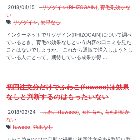
2018/04/15
–
リゾゲイン(RHIZOGAIN)
,
育毛剤効かな
い
リゾゲイン
,
効果なし
インターネットでリゾゲイン(RHIZOGAIN)について調べ
ているとき、育毛の効果なしという内容の口コミを見た
ことはないでしょうか。 これから通販で購入しようとし
ている人にとって、期待している成果が得 …
初回注文分だけでふわこ(fuwaco)は効果
なしと判断するのはもったいない
2018/03/24
–
ふわこ(fuwaco)
,
女性育毛
,
育毛剤効か
ない
fuwaco
,
効果なし
ふわこ(fuwaco)の定期お得便は初回注文分を9割近い割