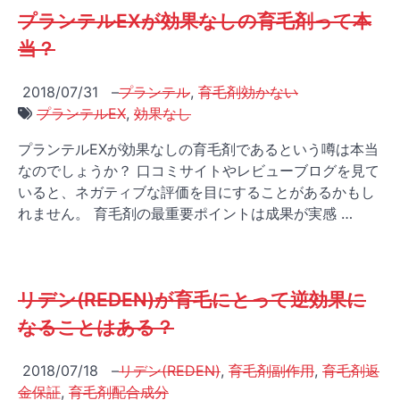
プランテルEXが効果なしの育毛剤って本
当？
2018/07/31
–
プランテル
,
育毛剤効かない
プランテルEX
,
効果なし
プランテルEXが効果なしの育毛剤であるという噂は本当
なのでしょうか？ 口コミサイトやレビューブログを見て
いると、ネガティブな評価を目にすることがあるかもし
れません。 育毛剤の最重要ポイントは成果が実感 …
リデン(REDEN)が育毛にとって逆効果に
なることはある？
2018/07/18
–
リデン(REDEN)
,
育毛剤副作用
,
育毛剤返
金保証
,
育毛剤配合成分