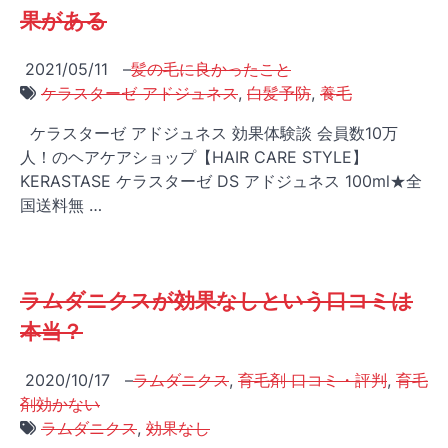
果がある
2021/05/11
–
髪の毛に良かったこと
ケラスターゼ アドジュネス
,
白髪予防
,
養毛
ケラスターゼ アドジュネス 効果体験談 会員数10万
人！のヘアケアショップ【HAIR CARE STYLE】
KERASTASE ケラスターゼ DS アドジュネス 100ml★全
国送料無 …
ラムダニクスが効果なしという口コミは
本当？
2020/10/17
–
ラムダニクス
,
育毛剤 口コミ・評判
,
育毛
剤効かない
ラムダニクス
,
効果なし