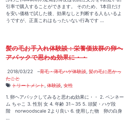
引率で購入することができます。 そのため、1本目だけ
を安い価格で試した後、効果なしと判断する人もいるよ
うですが、正直これはもったいない行為です …
髪の毛お手入れ体験談：栄養価抜群の卵ヘ
アパックで思わぬ効果に・・
2018/03/22
–
育毛・薄毛ハゲ体験談
,
髪の毛に悪かっ
たこと
トリートメント
,
体験談
,
女性
1. 卵ヘアパックしてみると思わぬ効果に・・ 2. ペンネー
ム ちゃこ 3. 性別 女 4. 年齢 31～35 5. 頭髪・ハゲ段
階 norwoodscale 2より良い 6. 使用した物 卵の白身
…