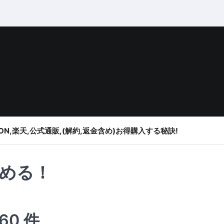
ON,楽天,公式通販,(解約,返金含め)お得購入する秘訣!
める！
0 件