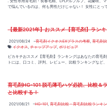
. 女性専用育毛剤・長春毛精、LPLPルプルプ、花蘭咲
で悩んでいるのは、何も男性だけじゃない！ 女性にとって
【最新2021年】おススメ【育毛剤】ラン
2021/08/24
–
育毛剤イクオスEXプラスの考察
,
育毛剤
イクオス
,
チャップアップ
,
ポリピュア
ピカキチおススメ【育毛剤】ランキングはあなたの育毛剤
トには、口コミ、評判、レビュー、比較ランキングなど、
育毛剤HG-101 脱毛薄毛ハゲ必読、比較
と比較する！
2021/08/21
–
HG-101
,
育毛剤比較・育毛剤比較ランキ