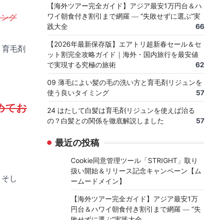
【海外ツアー完全ガイド】アジア最安1万円台＆ハ
ワイ朝食付き割引まで網羅 ― “失敗せずに選ぶ”実
キング
践大全
66
【2026年最新保存版】エアトリ超新春セール＆セ
、育毛剤
ット割完全攻略ガイド｜海外・国内旅行を最安値
で実現する究極の旅術
62
09 薄毛によい髪の毛の洗い方と育毛剤リジュンを
使う良いタイミング
57
めてお
24 はたして白髪は育毛剤リジュンを使えば治る
の？白髪との関係を徹底解説しました
57
最近の投稿
Cookie同意管理ツール「STRIGHT」取り
扱い開始＆リリース記念キャンペーン【ム
。そし
ームードメイン】
【海外ツアー完全ガイド】アジア最安1万
円台＆ハワイ朝食付き割引まで網羅 ― “失
敗せずに選ぶ”実践大全