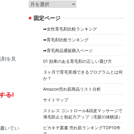
リ
ア
ー
ー
固定ページ
カ
イ
➡女性育毛剤比較ランキング
ブ
➡育毛剤比較ランキング
➡育毛商品通販購入ページ
毛剤を見
01 効果のある育毛剤の正しい選び方
３ヶ月で育毛実感できるプログラムとは何
か？
Amazon売れ筋商品リスト分析
する!
サイトマップ
ストレス コントロール&頭皮マッサージで
薄毛防止と勃起力アップ（毛髪の体験談）
ピカキチ叢書 売れ筋ランキングTOP10作
書いてい
品