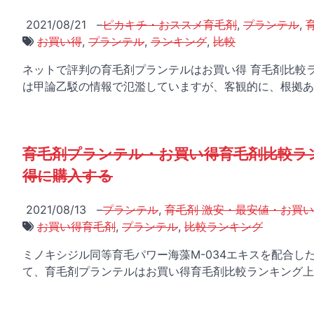
2021/08/21
–
ピカキチ・おススメ育毛剤
,
プランテル
,
お買い得
,
プランテル
,
ランキング
,
比較
ネットで評判の育毛剤プランテルはお買い得 育毛剤比較
は甲論乙駁の情報で氾濫していますが、客観的に、根拠あ
育毛剤プランテル・お買い得育毛剤比較ラ
得に購入する
2021/08/13
–
プランテル
,
育毛剤 激安・最安値・お買
お買い得育毛剤
,
プランテル
,
比較ランキング
ミノキシジル同等育毛パワー海藻M-034エキスを配合
て、育毛剤プランテルはお買い得育毛剤比較ランキング上