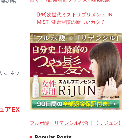
 髪の毛
[PR]次世代ミストサプリメント IN
MIST: 健康習慣の新しいカタチ
い。ネッ
ュアEX
フルボ酸・リデンシル配合！【リジュン】
Popular Posts