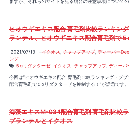
ますが、それらのサイトを見る場合の注意事項についての
ヒオウギエキス配合 育毛剤比較ランキング
ランテル、ヒオウギエキス配合育毛剤で５
2021/07/13
–
イクオス
,
チャップアップ
,
ディーパーDee
ング
５αリダクターゼ
,
イクオス
,
チャップアップ
,
ディーパ
今回は”ヒオウギエキス配合 育毛剤比較ランキング・ブブ
配合育毛剤で５αリダクターゼを抑制する！”が話題です。男
海藻エキスM-034配合育毛剤 育毛剤比
プランテルとイクオス