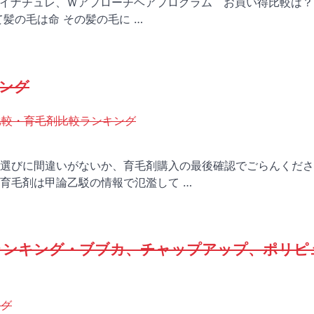
、マイナチュレ、Ｗアプローチヘアプログラム お買い得比較は？
髪の毛は命 その髪の毛に …
キング
比較・育毛剤比較ランキング
選びに間違いがないか、育毛剤購入の最後確認でごらんくださ
育毛剤は甲論乙駁の情報で氾濫して …
＆ランキング・ブブカ、チャップアップ、ポリピ
ング