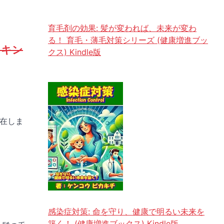
育毛剤の効果: 髪が変われば、未来が変わ
る！ 育毛・薄毛対策シリーズ (健康増進ブッ
ンキン
クス) Kindle版
在しま
感染症対策: 命を守り、健康で明るい未来を
築く！ (健康増進ブックス) Kindle版