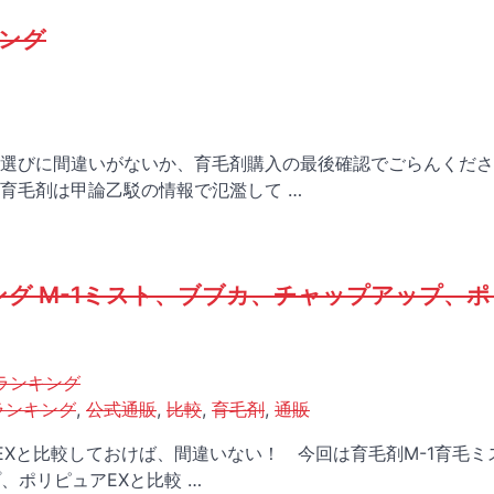
キング
選びに間違いがないか、育毛剤購入の最後確認でごらんくださ
育毛剤は甲論乙駁の情報で氾濫して …
ング M-1ミスト、ブブカ、チャップアップ、
ランキング
ランキング
,
公式通販
,
比較
,
育毛剤
,
通販
Xと比較しておけば、間違いない！ 今回は育毛剤M-1育毛ミ
、ポリピュアEXと比較 …