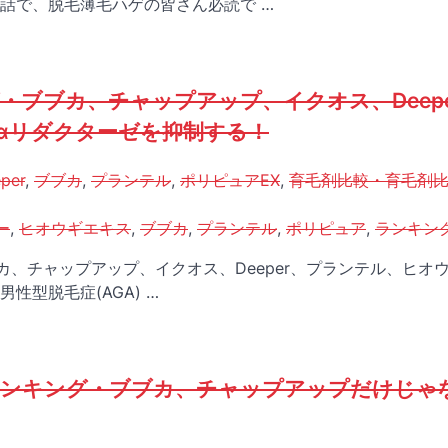
話で、脱毛薄毛ハゲの皆さん必読で …
・ブブカ、チャップアップ、イクオス、Deepe
αリダクターゼを抑制する！
per
,
ブブカ
,
プランテル
,
ポリピュアEX
,
育毛剤比較・育毛剤
ー
,
ヒオウギエキス
,
ブブカ
,
プランテル
,
ポリピュア
,
ランキン
カ、チャップアップ、イクオス、Deeper、プランテル、ヒオ
性型脱毛症(AGA) …
較ランキング・ブブカ、チャップアップだけじゃ