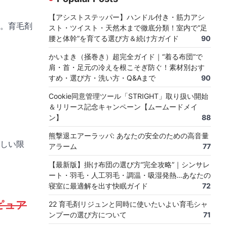
【アシストステッパー】ハンドル付き・筋力アシ
す。育毛剤
スト・ツイスト・天然木まで徹底分類！室内で“足
腰と体幹”を育てる選び方＆続け方ガイド
90
かいまき（掻巻き）超完全ガイド｜“着る布団”で
肩・首・足元の冷えを根こそぎ防ぐ！素材別おす
すめ・選び方・洗い方・Q&Aまで
90
Cookie同意管理ツール「STRIGHT」取り扱い開始
＆リリース記念キャンペーン【ムームードメイ
ン】
88
熊撃退エアーラッパ: あなたの安全のための高音量
しい限
アラーム
77
【最新版】掛け布団の選び方“完全攻略”｜シンサレ
ート・羽毛・人工羽毛・調温・吸湿発熱…あなたの
寝室に最適解を出す快眠ガイド
72
ピュア
22 育毛剤リジュンと同時に使いたいよい育毛シャ
ンプーの選び方について
71