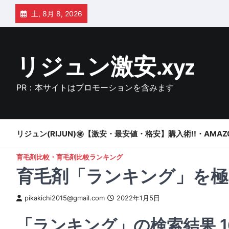
Skip
土, 8月 8, 2026
to
content
リジュン激安.xyz
PR：本サイトはプロモーションを含みます
リジュン(RIJUN)㊙【激安・最安値・格安】購入術!!・AMAZ
育毛剤比較・育毛剤比較ランキング
育毛剤「ランキング」を極
pikakichi2015@gmail.com
2022年1月5日
「ランキング」の検索結果 16