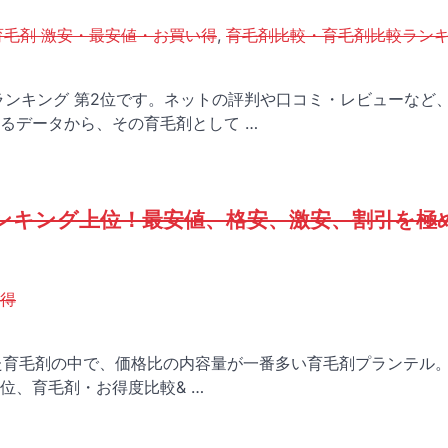
育毛剤 激安・最安値・お買い得
,
育毛剤比較・育毛剤比較ラン
ランキング 第2位です。ネットの評判や口コミ・レビューなど
るデータから、その育毛剤として …
ンキング上位！最安値、格安、激安、割引を極
い得
した育毛剤の中で、価格比の内容量が一番多い育毛剤プランテル
位、育毛剤・お得度比較& …