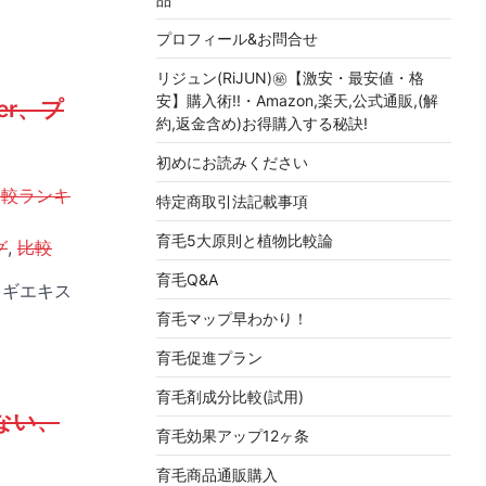
プロフィール&お問合せ
リジュン(RiJUN)㊙【激安・最安値・格
安】購入術!!・Amazon,楽天,公式通販,(解
r、プ
約,返金含め)お得購入する秘訣!
初めにお読みください
比較ランキ
特定商取引法記載事項
育毛5大原則と植物比較論
グ
,
比較
育毛Q&A
ウギエキス
育毛マップ早わかり！
育毛促進プラン
育毛剤成分比較(試用)
ない、
育毛効果アップ12ヶ条
育毛商品通販購入