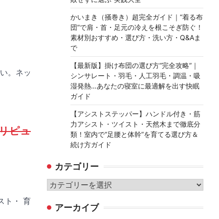
かいまき（掻巻き）超完全ガイド｜“着る布
団”で肩・首・足元の冷えを根こそぎ防ぐ！
素材別おすすめ・選び方・洗い方・Q&Aま
で
【最新版】掛け布団の選び方“完全攻略”｜
い。ネッ
シンサレート・羽毛・人工羽毛・調温・吸
湿発熱…あなたの寝室に最適解を出す快眠
ガイド
【アシストステッパー】ハンドル付き・筋
力アシスト・ツイスト・天然木まで徹底分
ポリピュ
類！室内で“足腰と体幹”を育てる選び方＆
続け方ガイド
カテゴリー
カ
テ
スト・ 育
アーカイブ
ゴ