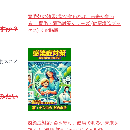
育毛剤の効果: 髪が変われば、未来が変わ
る！ 育毛・薄毛対策シリーズ (健康増進ブッ
すか？
クス) Kindle版
おススメ
みたい
感染症対策: 命を守り、健康で明るい未来を
築く！ (健康増進ブックス) Kindle版