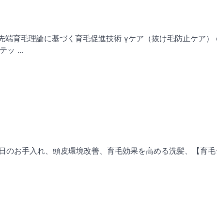
 最先端育毛理論に基づく育毛促進技術 γケア（抜け毛防止ケア） 
テッ …
、毎日のお手入れ、頭皮環境改善、育毛効果を高める洗髪、【育