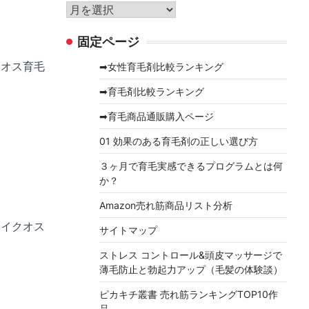
リ
ア
ー
ー
固定ページ
カ
イ
クオス育毛
➡女性育毛剤比較ランキング
ブ
➡育毛剤比較ランキング
➡育毛商品通販購入ページ
01 効果のある育毛剤の正しい選び方
３ヶ月で育毛実感できるプログラムとは何
か？
Amazon売れ筋商品リスト分析
分イクオス
サイトマップ
ストレス コントロール&頭皮マッサージで
薄毛防止と勃起力アップ（毛髪の体験談）
ピカキチ叢書 売れ筋ランキングTOP10作
品