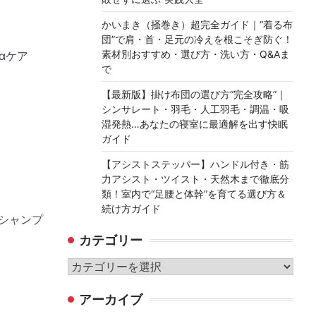
かいまき（掻巻き）超完全ガイド｜“着る布
団”で肩・首・足元の冷えを根こそぎ防ぐ！
素材別おすすめ・選び方・洗い方・Q&Aま
αケア
で
【最新版】掛け布団の選び方“完全攻略”｜
シンサレート・羽毛・人工羽毛・調温・吸
湿発熱…あなたの寝室に最適解を出す快眠
ガイド
【アシストステッパー】ハンドル付き・筋
力アシスト・ツイスト・天然木まで徹底分
類！室内で“足腰と体幹”を育てる選び方＆
続け方ガイド
毛シャンプ
カテゴリー
カ
テ
アーカイブ
ゴ