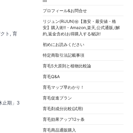
プロフィール&お問合せ
リジュン(RiJUN)㊙【激安・最安値・格
安】購入術!!・Amazon,楽天,公式通販,(解
クト, 育
約,返金含め)お得購入する秘訣!
初めにお読みください
特定商取引法記載事項
育毛5大原則と植物比較論
育毛Q&A
育毛マップ早わかり！
育毛促進プラン
休止期」3
育毛剤成分比較(試用)
育毛効果アップ12ヶ条
育毛商品通販購入