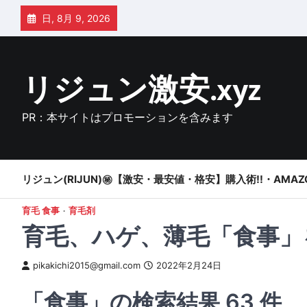
Skip
日, 8月 9, 2026
to
content
リジュン激安.xyz
PR：本サイトはプロモーションを含みます
リジュン(RIJUN)㊙【激安・最安値・格安】購入術!!・AMAZ
育毛 食事
育毛剤
育毛、ハゲ、薄毛「食事」
pikakichi2015@gmail.com
2022年2月24日
「食事」の検索結果 63 件