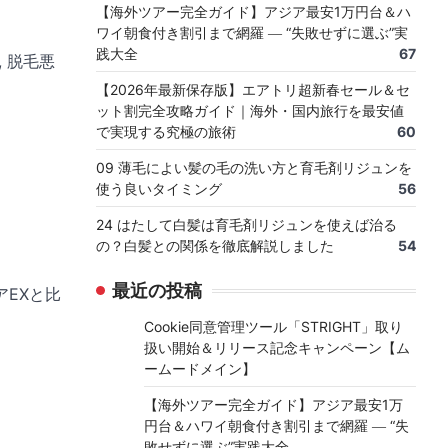
【海外ツアー完全ガイド】アジア最安1万円台＆ハ
ワイ朝食付き割引まで網羅 ― “失敗せずに選ぶ”実
践大全
67
, 脱毛悪
【2026年最新保存版】エアトリ超新春セール＆セ
ット割完全攻略ガイド｜海外・国内旅行を最安値
で実現する究極の旅術
60
09 薄毛によい髪の毛の洗い方と育毛剤リジュンを
使う良いタイミング
56
24 はたして白髪は育毛剤リジュンを使えば治る
の？白髪との関係を徹底解説しました
54
最近の投稿
アEXと比
Cookie同意管理ツール「STRIGHT」取り
扱い開始＆リリース記念キャンペーン【ム
ームードメイン】
【海外ツアー完全ガイド】アジア最安1万
円台＆ハワイ朝食付き割引まで網羅 ― “失
敗せずに選ぶ”実践大全