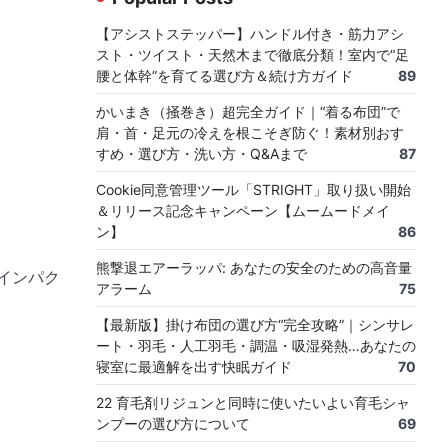
【アシストステッパー】ハンドル付き・筋力アシ
スト・ツイスト・天然木まで徹底分類！室内で“足
腰と体幹”を育てる選び方＆続け方ガイド
89
かいまき（掻巻き）超完全ガイド｜“着る布団”で
肩・首・足元の冷えを根こそぎ防ぐ！素材別おす
すめ・選び方・洗い方・Q&Aまで
87
Cookie同意管理ツール「STRIGHT」取り扱い開始
＆リリース記念キャンペーン【ムームードメイ
ン】
86
熊撃退エアーラッパ: あなたの安全のための高音量
ノインパク
アラーム
75
【最新版】掛け布団の選び方“完全攻略”｜シンサレ
ート・羽毛・人工羽毛・調温・吸湿発熱…あなたの
寝室に最適解を出す快眠ガイド
70
22 育毛剤リジュンと同時に使いたいよい育毛シャ
ンプーの選び方について
69