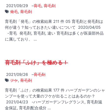
2021/09/29
–
育毛
,
育毛剤
発毛
,
育毛剤
育毛剤「発毛」の検索結果 211 件 05 育毛剤と発毛剤は
何が違う？知っておきたい違いについて 2020/04/05
-育毛 発毛剤, 育毛剤, 違い 育毛剤は多くが医薬部外品
に属しており、 …
育毛剤「ふけ」を極める！
2021/09/26
–
育毛剤
フケ
,
育毛剤
育毛剤「ふけ」の検索結果 177 件 ハーブガーデンのシャ
ンプーを使って大量のフケが出ることはあるのか？
2021/04/23 -ハーブガーデンフレグランス, 育毛剤返
金保証, 育毛剤配合成分 …