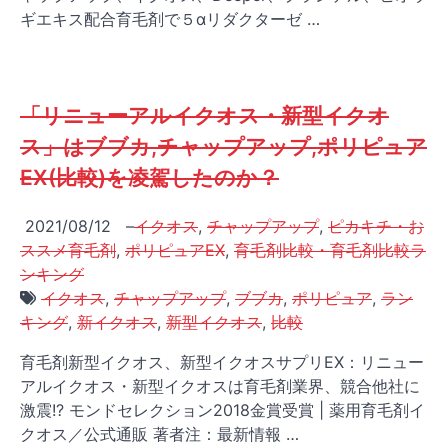
ギエキス配合育毛剤で５αリダクターゼ …
「リニューアルイクオス・新型イクオ
ス」はブブカ,チャップアップ,ポリピュア
EX(比較)を凌駕したのか？
2021/08/12
–
イクオス
,
チャップアップ
,
ピカキチ・お
ススメ育毛剤
,
ポリピュアEX
,
育毛剤比較・育毛剤比較ラ
ンキング
イクオス
,
チャップアップ
,
ブブカ
,
ポリピュア
,
ラン
キング
,
新イクオス
,
新型イクオス
,
比較
育毛剤新型イクオス、新型イクオスサプリEX：リニュー
アルイクオス・新型イクオスは育毛剤業界、競合他社に
激震!? モンドセレクション2018金賞受賞 | 薬用育毛剤イ
クオス／公式‎通販 著者注：最新情報 …