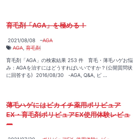
育毛剤「AGA」を極める！
2021/08/08
–
AGA
AGA
,
育毛剤
育毛剤「AGA」の検索結果 253 件 育毛・薄毛ハゲお悩
み：AGAを治すにはどうすればいいですか？(公開質問状
に回答する) 2016/08/30 -AGA, Q&A, ピ …
薄毛ハゲにはピカイチ薬用ポリピュア
EX・育毛剤ポリピュアEX使用体験レビュ
ー