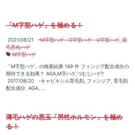
「M字型ハゲ」を極める！
2021/08/21
–
M字型ハゲ・O字型ハゲ・U字型ハゲ
,
脱
毛悪化ハゲ
M字型ハゲ
「M字型ハゲ」の検索結果 149 件 フィンジア配合成分の
期待できる効果？ AGA,M字ハゲ,つむじハゲ?
2017/08/20 -キャピキシル育毛剤, フィンジア, 育毛剤
配合成分 AGA, …
薄毛ハゲの悪玉「男性ホルモン」を極め
る！