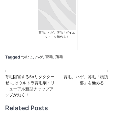
育毛、ハゲ、薄毛「ダイエ
ット」を極める！
Tagged
つむじ
,
ハゲ
,
育毛
,
薄毛
投
⟵
⟶
育毛阻害する5αリダクター
育毛、ハゲ、薄毛「頭頂
稿
ゼ にはウルトラ育毛剤・リ
部」を極める！
ナ
ニューアル新型チャップア
ビ
ップが効く！
ゲ
Related Posts
ー