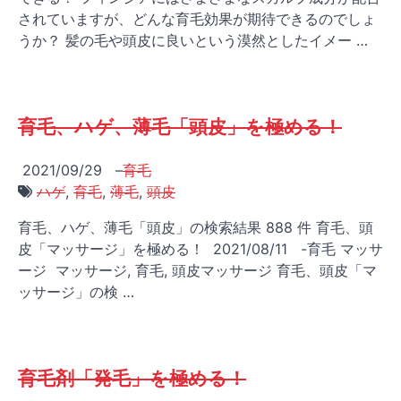
されていますが、どんな育毛効果が期待できるのでしょ
うか？ 髪の毛や頭皮に良いという漠然としたイメー …
育毛、ハゲ、薄毛「頭皮」を極める！
2021/09/29
–
育毛
ハゲ
,
育毛
,
薄毛
,
頭皮
育毛、ハゲ、薄毛「頭皮」の検索結果 888 件 育毛、頭
皮「マッサージ」を極める！ 2021/08/11 -育毛 マッサ
ージ マッサージ, 育毛, 頭皮マッサージ 育毛、頭皮「マ
ッサージ」の検 …
育毛剤「発毛」を極める！