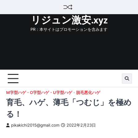
Skip
to
リジュン激安.xyz
content
PR：本サイトはプロモーションを含みます
M字型ハゲ・O字型ハゲ・U字型ハゲ
脱毛悪化ハゲ
育毛、ハゲ、薄毛「つむじ」を極め
る！
pikakichi2015@gmail.com
2022年2月23日