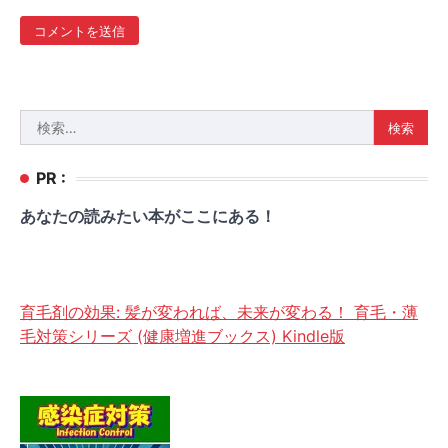
検
索:
PR :
あなたの読みたい本がここにある！
育毛剤の効果: 髪が変われば、未来が変わる！ 育毛・薄
毛対策シリーズ (健康増進ブックス) Kindle版