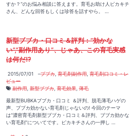
すか？”のお悩み相談に答えます。育毛お助け人ピカキチ
さん、どんな回答もしくは珍答を話すやら。 …
新型ブブカ・口コミ＆評判：”効かな
い”,”副作用あり”、じゃあ、この育毛実感
は何だ!?
2015/07/01
–
ブブカ
,
育毛剤副作用
,
育毛剤口コミ・レ
ビュー
副作用
,
新型ブブカ
,
育毛効果
,
薄毛
最新型BUBKAブブカ・口コミ ＆評判、脱毛薄毛ハゲの
声、ブブカ効かない育毛剤じゃないの! 今回のテーマ
は”濃密育毛剤新型ブブカ・口コミ＆評判、ブブカ効かな
い育毛剤”についてです。ピカキチさんの一押し …