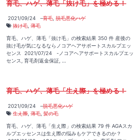
育毛、ハゲ、薄毛「抜け毛」を極める！
2021/09/24
–
育毛
,
脱毛悪化ハゲ
抜け毛
,
薄毛
育毛、ハゲ、薄毛「抜け毛」の検索結果 350 件 産後の
抜け毛が気になるならノコアヘアサポートスカルプエッ
センス 2021/07/24 -ノコアヘアサポートスカルプエッ
センス, 育毛剤返金保証, …
育毛、ハゲ、薄毛「生え際」を極める！
2021/09/24
–
脱毛悪化ハゲ
生え際
,
薄毛
,
髪の毛
育毛、ハゲ、薄毛「生え際」の検索結果 79 件 AGAスカ
ルプエッセンスは生え際の悩みもケアできるのか？