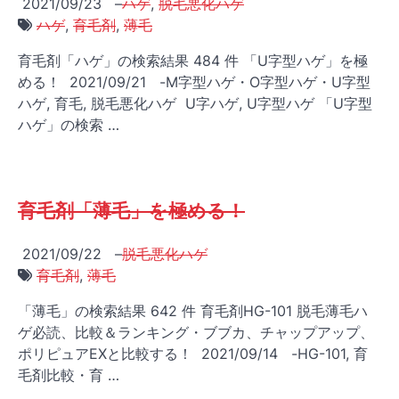
2021/09/23
–
ハゲ
,
脱毛悪化ハゲ
ハゲ
,
育毛剤
,
薄毛
育毛剤「ハゲ」の検索結果 484 件 「U字型ハゲ」を極
める！ 2021/09/21 -M字型ハゲ・O字型ハゲ・U字型
ハゲ, 育毛, 脱毛悪化ハゲ U字ハゲ, U字型ハゲ 「U字型
ハゲ」の検索 …
育毛剤「薄毛」を極める！
2021/09/22
–
脱毛悪化ハゲ
育毛剤
,
薄毛
「薄毛」の検索結果 642 件 育毛剤HG-101 脱毛薄毛ハ
ゲ必読、比較＆ランキング・ブブカ、チャップアップ、
ポリピュアEXと比較する！ 2021/09/14 -HG-101, 育
毛剤比較・育 …