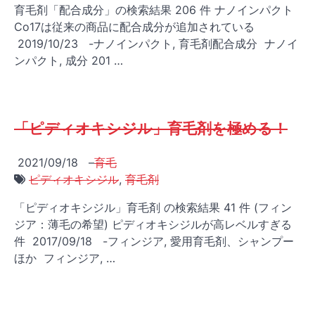
育毛剤「配合成分」の検索結果 206 件 ナノインパクト
Co17は従来の商品に配合成分が追加されている
2019/10/23 -ナノインパクト, 育毛剤配合成分 ナノイ
ンパクト, 成分 201 …
「ピディオキシジル」育毛剤を極める！
2021/09/18
–
育毛
ピディオキシジル
,
育毛剤
「ピディオキシジル」育毛剤 の検索結果 41 件 (フィン
ジア：薄毛の希望) ピディオキシジルが高レベルすぎる
件 2017/09/18 -フィンジア, 愛用育毛剤、シャンプー
ほか フィンジア, …