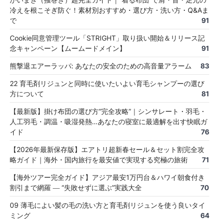
冷えを根こそぎ防ぐ！素材別おすすめ・選び方・洗い方・Q&Aま
で
91
Cookie同意管理ツール「STRIGHT」取り扱い開始＆リリース記
念キャンペーン【ムームードメイン】
91
熊撃退エアーラッパ: あなたの安全のための高音量アラーム
83
22 育毛剤リジュンと同時に使いたいよい育毛シャンプーの選び
方について
81
【最新版】掛け布団の選び方“完全攻略”｜シンサレート・羽毛・
人工羽毛・調温・吸湿発熱…あなたの寝室に最適解を出す快眠ガ
イド
76
【2026年最新保存版】エアトリ超新春セール＆セット割完全攻
略ガイド｜海外・国内旅行を最安値で実現する究極の旅術
71
【海外ツアー完全ガイド】アジア最安1万円台＆ハワイ朝食付き
割引まで網羅 ― “失敗せずに選ぶ”実践大全
70
09 薄毛によい髪の毛の洗い方と育毛剤リジュンを使う良いタイ
ミング
64