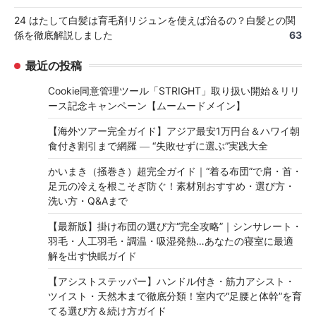
24 はたして白髪は育毛剤リジュンを使えば治るの？白髪との関
係を徹底解説しました
63
最近の投稿
Cookie同意管理ツール「STRIGHT」取り扱い開始＆リリ
ース記念キャンペーン【ムームードメイン】
【海外ツアー完全ガイド】アジア最安1万円台＆ハワイ朝
食付き割引まで網羅 ― “失敗せずに選ぶ”実践大全
かいまき（掻巻き）超完全ガイド｜“着る布団”で肩・首・
足元の冷えを根こそぎ防ぐ！素材別おすすめ・選び方・
洗い方・Q&Aまで
【最新版】掛け布団の選び方“完全攻略”｜シンサレート・
羽毛・人工羽毛・調温・吸湿発熱…あなたの寝室に最適
解を出す快眠ガイド
【アシストステッパー】ハンドル付き・筋力アシスト・
ツイスト・天然木まで徹底分類！室内で“足腰と体幹”を育
てる選び方＆続け方ガイド