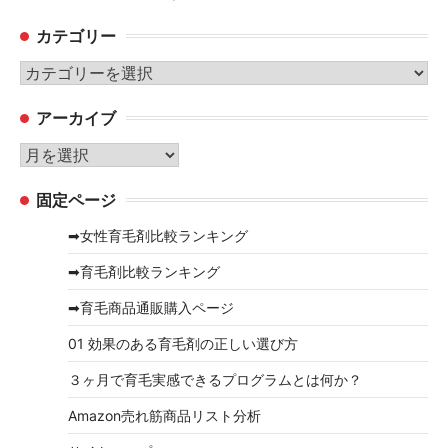
カテゴリー
カ
テ
アーカイブ
ゴ
リ
ア
ー
ー
固定ページ
カ
イ
➡女性育毛剤比較ランキング
ブ
➡育毛剤比較ランキング
➡育毛商品通販購入ページ
01 効果のある育毛剤の正しい選び方
３ヶ月で育毛実感できるプログラムとは何か？
Amazon売れ筋商品リスト分析