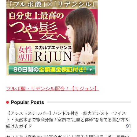
フルボ酸・リデンシル配合！【リジュン】
Popular Posts
【アシストステッパー】ハンドル付き・筋力アシスト・ツイス
ト・天然木まで徹底分類！室内で“足腰と体幹”を育てる選び方＆
続け方ガイド
91
かいまき（掻巻き）超完全ガイド｜“着る布団”で肩・首・足元の