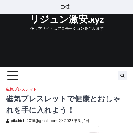
Skip
to
リジュン激安.xyz
content
PR：本サイトはプロモーションを含みます
磁気ブレスレット
磁気ブレスレットで健康とおしゃ
れを手に入れよう！
pikakichi2015@gmail.com
2025年3月1日