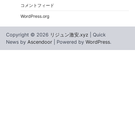
コメントフィード
WordPress.org
Copyright © 2026
リジュン激安.xyz
| Quick
News by
Ascendoor
| Powered by
WordPress
.