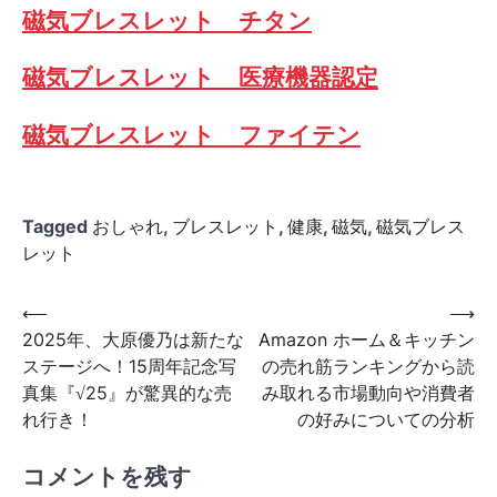
磁気ブレスレット チタン
磁気ブレスレット 医療機器認定
磁気ブレスレット ファイテン
Tagged
おしゃれ
,
ブレスレット
,
健康
,
磁気
,
磁気ブレス
レット
投
⟵
⟶
2025年、大原優乃は新たな
Amazon ホーム＆キッチン
稿
ステージへ！15周年記念写
の売れ筋ランキングから読
ナ
真集『√25』が驚異的な売
み取れる市場動向や消費者
ビ
れ行き！
の好みについての分析
ゲ
コメントを残す
ー