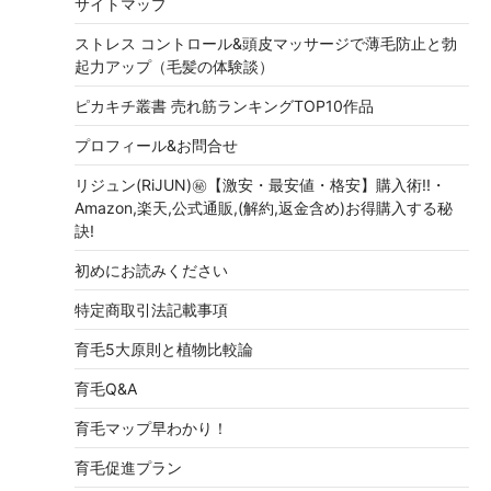
サイトマップ
ストレス コントロール&頭皮マッサージで薄毛防止と勃
起力アップ（毛髪の体験談）
ピカキチ叢書 売れ筋ランキングTOP10作品
プロフィール&お問合せ
リジュン(RiJUN)㊙【激安・最安値・格安】購入術!!・
Amazon,楽天,公式通販,(解約,返金含め)お得購入する秘
訣!
初めにお読みください
特定商取引法記載事項
育毛5大原則と植物比較論
育毛Q&A
育毛マップ早わかり！
育毛促進プラン