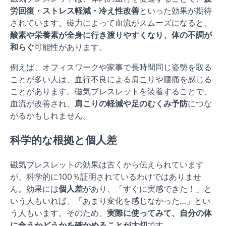
労回復・ストレス軽減・冷え性改善
といった効果が期待
されています。磁力によって血流がスムーズになると、
酸素や栄養素が全身に行き渡りやすくなり、体の不調が
和らぐ
可能性があります。
例えば、オフィスワークや家事で長時間同じ姿勢を取る
ことが多い人は、血行不良による肩こりや腰痛を感じる
ことがあります。磁気ブレスレットを装着することで、
血流が改善され、
肩こりの軽減や足のむくみ予防
につな
がるかもしれません。
科学的な根拠と個人差
磁気ブレスレットの効果は古くから伝えられています
が、科学的に100％証明されているわけではありませ
ん。効果には
個人差
があり、「すぐに実感できた！」と
いう人もいれば、「あまり変化を感じなかった…」とい
う人もいます。そのため、
実際に使ってみて、自分の体
に合うかどうかを確かめることが大切
です。