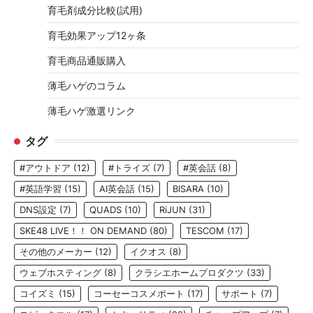
育毛剤成分比較(試用)
育毛効果アップ12ヶ条
育毛商品通販購入
薄毛ハゲのコラム
薄毛ハゲ激選リンク
タグ
#アウトドア
(12)
#トライズ
(7)
#英会話
(8)
#英語学習
(15)
AI英会話
(15)
BISARA
(10)
DNS設定
(7)
QUADS
(10)
RiJUN
(31)
SKE48 LIVE！！ ON DEMAND
(80)
TESCOM
(17)
その他のメーカー
(12)
イクオス
(8)
ウェブホスティング
(8)
クラシエホームプロダクツ
(33)
コイズミ
(15)
コーセーコスメポート
(17)
サポート
(7)