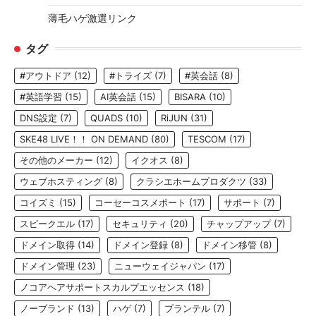
薄毛ハゲ激選リンク
タグ
#アウトドア
(12)
#トライズ
(7)
#英会話
(8)
#英語学習
(15)
AI英会話
(15)
BISARA
(10)
DNS設定
(7)
QUADS
(10)
RiJUN
(31)
SKE48 LIVE！！ ON DEMAND
(80)
TESCOM
(17)
その他のメーカー
(12)
イクオス
(8)
ウェブホスティング
(8)
クラシエホームプロダクツ
(33)
コイズミ
(15)
コーセーコスメポート
(17)
サポート
(7)
スピークエル
(17)
セキュリティ
(20)
チャップアップ
(7)
ドメイン取得
(14)
ドメイン登録
(8)
ドメイン移管
(8)
ドメイン管理
(23)
ニューウェイジャパン
(17)
ノコアヘアサポートスカルプエッセンス
(18)
ノーブランド
(13)
ハゲ
(7)
プランテル
(7)