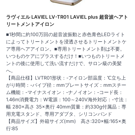
ラヴィエル LAVIEL LV-TR01 LAVIEL plus 超音波ヘアト
リートメントアイロン
■1秒間に約100万回の超音波振動と赤色青色LEDライト
によってトリートメントを浸透させるトリートメントケ
ア専用ヘアアイロン。■専用トリートメント剤は不要。
いつものケアにプラスするだけ！■いつものトリートメ
ントの後に使用して洗い流すだけで、サロン級の美髪
へ。
【商品仕様】LVTR01形状：-アイロン部温度：℃立ち上
がり時間：-パイプ径：mmプレートサイズ：mmスチー
ム機能：-マイナスイオン：-ナノイオン：-コード長：
1.46m消費電力：W電源：100～240V海外対応：-寸法：
幅 280×高さ 35×奥行 40mm質量：約330g付属品：専
用充電スタンド、専用アダプタ、シリコンバンド
【商品サイズ】外箱サイズ(mm) 高さ:320×幅:165×奥
行:85