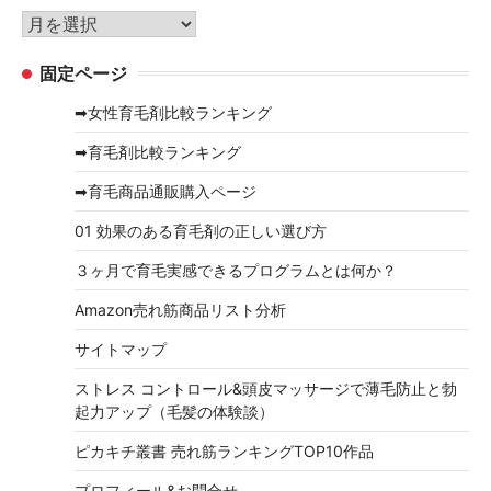
リ
ア
ー
ー
固定ページ
カ
イ
➡女性育毛剤比較ランキング
ブ
➡育毛剤比較ランキング
➡育毛商品通販購入ページ
01 効果のある育毛剤の正しい選び方
３ヶ月で育毛実感できるプログラムとは何か？
Amazon売れ筋商品リスト分析
サイトマップ
ストレス コントロール&頭皮マッサージで薄毛防止と勃
起力アップ（毛髪の体験談）
ピカキチ叢書 売れ筋ランキングTOP10作品
プロフィール&お問合せ