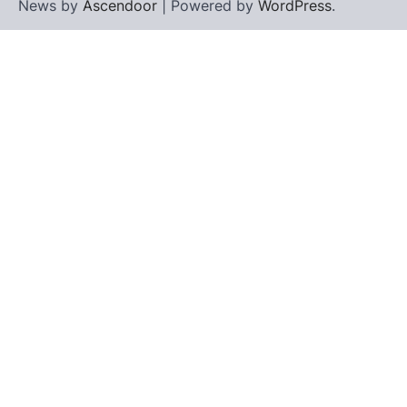
News by
Ascendoor
| Powered by
WordPress
.