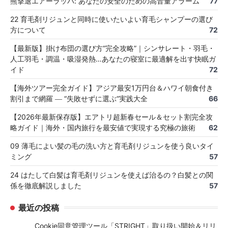
熊撃退エアーラッパ: あなたの安全のための高音量アラーム
77
22 育毛剤リジュンと同時に使いたいよい育毛シャンプーの選び
方について
72
【最新版】掛け布団の選び方“完全攻略”｜シンサレート・羽毛・
人工羽毛・調温・吸湿発熱…あなたの寝室に最適解を出す快眠ガ
イド
72
【海外ツアー完全ガイド】アジア最安1万円台＆ハワイ朝食付き
割引まで網羅 ― “失敗せずに選ぶ”実践大全
66
【2026年最新保存版】エアトリ超新春セール＆セット割完全攻
略ガイド｜海外・国内旅行を最安値で実現する究極の旅術
62
09 薄毛によい髪の毛の洗い方と育毛剤リジュンを使う良いタイ
ミング
57
24 はたして白髪は育毛剤リジュンを使えば治るの？白髪との関
係を徹底解説しました
57
最近の投稿
Cookie同意管理ツール「STRIGHT」取り扱い開始＆リリ