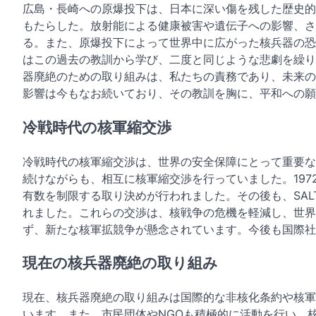
広島・長崎への原爆投下は、日本に深い傷を残した歴史的
もたらした。放射能による健康被害や遺伝子への影響、さ
る。また、原爆投下によって世界中に広がった核兵器の恐
はこの過去の教訓から学び、二度と同じような悲劇を繰り
器廃絶のための取り組みは、私たちの責務であり、未来の
影響は今もなお続いており、その教訓を胸に、平和への願
冷戦時代の核軍縮交渉
冷戦時代の核軍縮交渉は、世界の安全保障にとって重要な
続けながらも、相互に核軍縮交渉を行っていました。197
有数を制限する取り決めが行われました。その後も、SAL
れました。これらの交渉は、核戦争の危機を軽減し、世界
ず、新たな核軍拡競争が懸念されています。今後も国際社
現在の核兵器廃絶の取り組み
現在、核兵器廃絶の取り組みは国際的な非核化条約や核軍
います。また、市民団体やNGOも積極的に活動を行い、