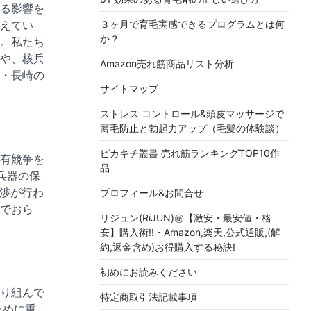
る影響を
えてい
３ヶ月で育毛実感できるプログラムとは何
か？
。私たち
や、核兵
Amazon売れ筋商品リスト分析
・長崎の
サイトマップ
ストレス コントロール&頭皮マッサージで
薄毛防止と勃起力アップ（毛髪の体験談）
ピカキチ叢書 売れ筋ランキングTOP10作
有競争を
品
兵器の保
交渉が行わ
プロフィール&お問合せ
でおら
リジュン(RiJUN)㊙【激安・最安値・格
安】購入術!!・Amazon,楽天,公式通販,(解
約,返金含め)お得購入する秘訣!
初めにお読みください
り組んで
特定商取引法記載事項
ために重