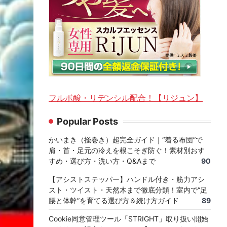
フルボ酸・リデンシル配合！【リジュン】
Popular Posts
かいまき（掻巻き）超完全ガイド｜“着る布団”で
肩・首・足元の冷えを根こそぎ防ぐ！素材別おす
すめ・選び方・洗い方・Q&Aまで
90
【アシストステッパー】ハンドル付き・筋力アシ
スト・ツイスト・天然木まで徹底分類！室内で“足
腰と体幹”を育てる選び方＆続け方ガイド
89
Cookie同意管理ツール「STRIGHT」取り扱い開始