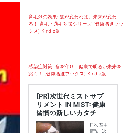
育毛剤の効果: 髪が変われば、未来が変わ
る！ 育毛・薄毛対策シリーズ (健康増進ブッ
クス) Kindle版
感染症対策: 命を守り、健康で明るい未来を
築く！ (健康増進ブックス) Kindle版