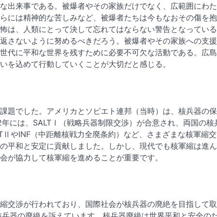
な出来事である。被爆者やその家族だけでなく、広範囲にわた
らには精神的な苦しみなど、被爆者たちは今もなおその傷を抱
怖は、人類にとって決して忘れてはならない警告となっている
返さないように努めるべきだろう。被爆者やその家族への支援
世代に平和な世界を残すために必要不可欠な活動である。広島
いを込めて行動していくことが大切だと感じる。
課題でした。アメリカとソビエト連邦（当時）は、核兵器の保
2年には、SALTⅠ（戦略兵器制限交渉）が合意され、両国の核
TⅡやINF（中距離核戦力全廃条約）など、さまざまな核軍縮
の平和と安定に貢献しました。しかし、現代でも核軍縮は進ん
会が協力して核軍縮を進めることが重要です。
縮交渉が行われており、国際社会が核兵器の廃絶を目指して取
核兵器の廃絶を訴えています。核兵器廃絶は世界平和と安全の