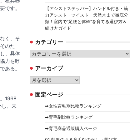
、核兵器
要です。
【アシストステッパー】ハンドル付き・筋
力アシスト・ツイスト・天然木まで徹底分
類！室内で“足腰と体幹”を育てる選び方＆
続け方ガイド
なく、そ
カテゴリー
そのた
し、具体
カ
協力を呼
テ
アーカイブ
である。
ゴ
リ
ア
ー
ー
固定ページ
カ
1968
イ
かし、未
➡女性育毛剤比較ランキング
ブ
➡育毛剤比較ランキング
➡育毛商品通販購入ページ
01 効果のある育毛剤の正しい選び方