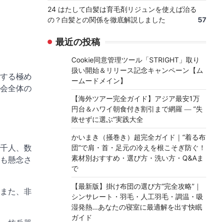
24 はたして白髪は育毛剤リジュンを使えば治る
の？白髪との関係を徹底解説しました
57
最近の投稿
Cookie同意管理ツール「STRIGHT」取り
扱い開始＆リリース記念キャンペーン【ム
する極め
ームードメイン】
会全体の
【海外ツアー完全ガイド】アジア最安1万
円台＆ハワイ朝食付き割引まで網羅 ― “失
敗せずに選ぶ”実践大全
かいまき（掻巻き）超完全ガイド｜“着る布
千人、数
団”で肩・首・足元の冷えを根こそぎ防ぐ！
素材別おすすめ・選び方・洗い方・Q&Aま
も懸念さ
で
【最新版】掛け布団の選び方“完全攻略”｜
また、非
シンサレート・羽毛・人工羽毛・調温・吸
湿発熱…あなたの寝室に最適解を出す快眠
ガイド