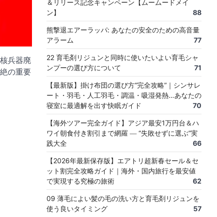
＆リリース記念キャンペーン【ムームードメイ
ン】
88
熊撃退エアーラッパ: あなたの安全のための高音量
アラーム
77
22 育毛剤リジュンと同時に使いたいよい育毛シャ
核兵器廃
ンプーの選び方について
71
絶の重要
【最新版】掛け布団の選び方“完全攻略”｜シンサレ
ート・羽毛・人工羽毛・調温・吸湿発熱…あなたの
寝室に最適解を出す快眠ガイド
70
【海外ツアー完全ガイド】アジア最安1万円台＆ハ
ワイ朝食付き割引まで網羅 ― “失敗せずに選ぶ”実
践大全
66
【2026年最新保存版】エアトリ超新春セール＆セ
ット割完全攻略ガイド｜海外・国内旅行を最安値
で実現する究極の旅術
62
09 薄毛によい髪の毛の洗い方と育毛剤リジュンを
使う良いタイミング
57