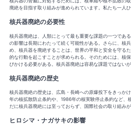
核兵器の脅威に対処するためには、核軍縮や核不拡散の取
廃絶を目指す取り組みが進められています。私たち一人ひ
核兵器廃絶の必要性
核兵器廃絶は、人類にとって最も重要な課題の一つである
の影響は長期にわたって続く可能性がある。さらに、核兵
め、核兵器を廃絶することは、世界の平和と安全を守るた
的な行動を起こすことが求められる。そのためには、核保
びかける必要がある。核兵器廃絶は容易な課題ではないが
核兵器廃絶の歴史
核兵器廃絶の歴史は、広島・長崎への原爆投下をきっかけ
年の核拡散防止条約や、1986年の核実験停止条約など
だに核兵器廃絶には至っておらず、国際社会の取り組みが
ヒロシマ・ナガサキの影響