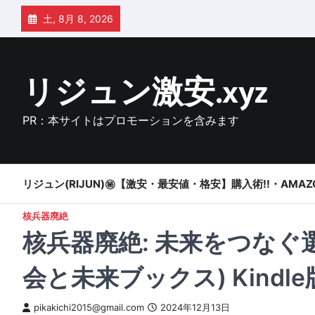
Skip
土, 8月 8, 2026
to
content
リジュン激安.xyz
PR：本サイトはプロモーションを含みます
リジュン(RIJUN)㊙【激安・最安値・格安】購入術!!・AMAZ
核兵器廃絶
核兵器廃絶: 未来をつなぐ
会と未来ブックス) Kindle
pikakichi2015@gmail.com
2024年12月13日