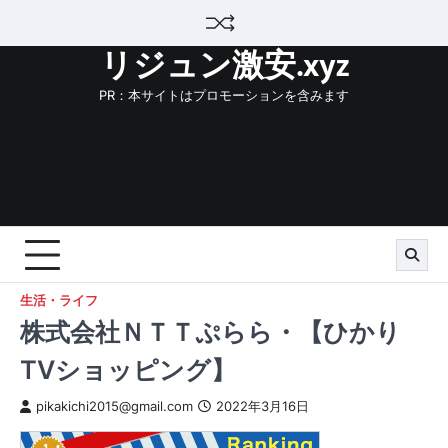
Skip
to
リジュン激安.xyz
content
PR：本サイトはプロモーションを含みます
生活・ライフ
株式会社ＮＴＴぷらら・【ひかり
TVショッピング】
pikakichi2015@gmail.com
2022年3月16日