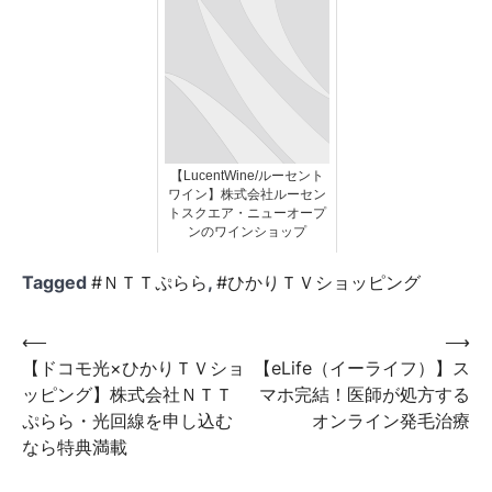
菜
【LucentWine/ルーセント
ワイン】株式会社ルーセン
トスクエア・ニューオープ
ンのワインショップ
Tagged
#ＮＴＴぷらら
,
#ひかりＴＶショッピング
投
⟵
⟶
【ドコモ光×ひかりＴＶショ
【eLife（イーライフ）】ス
稿
ッピング】株式会社ＮＴＴ
マホ完結！医師が処方する
ナ
ぷらら・光回線を申し込む
オンライン発毛治療
ビ
なら特典満載
ゲ