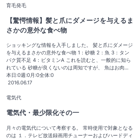
育毛発毛
【驚愕情報】髪と爪にダメージを与えるま
さかの意外な食べ物
ショッキングな情報を入手しました。 髪と爪にダメージ
を与えるまさかの意外な食べ物 1：砂糖 2：魚 3：タン
パク質不足 4：ビタミンA これを読むと、一般的に知ら
れている 砂糖が良くないのは周知ですが、 魚はお肉…
本日:
0
週:
0
月:
0
全体:
0
2016.06.17
電気代
電気代・最少限化その一
月々の電気代について考察する。 常時使用で対象となる
のは １．テレビ放送録画用チューナーおよびハードディ