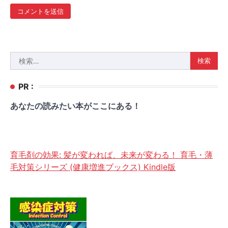
検
索:
PR :
あなたの読みたい本がここにある！
育毛剤の効果: 髪が変われば、未来が変わる！ 育毛・薄
毛対策シリーズ (健康増進ブックス) Kindle版