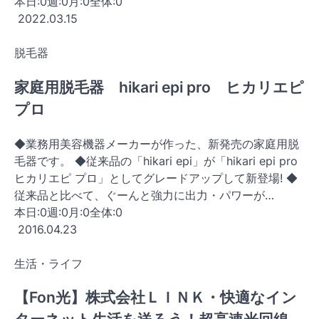
本日:
0
週:
0
月:
0
全体:
0
2022.03.15
脱毛器
家庭用脱毛器 hikari epi pro ヒカリエピ
プロ
◆業務用美容機器メーカーが作った、新発売の家庭用脱
毛器です。 ◆従来品の「hikari epi」が「hikari epi pro
ヒカリエピ プロ」としてグレードアップして新登場! ◆
従来品と比べて、ぐーんと強力に出力・パワーが…
本日:
0
週:
0
月:
0
全体:
0
2016.04.23
生活・ライフ
【Fon光】株式会社ＬＩＮＫ・快適なイン