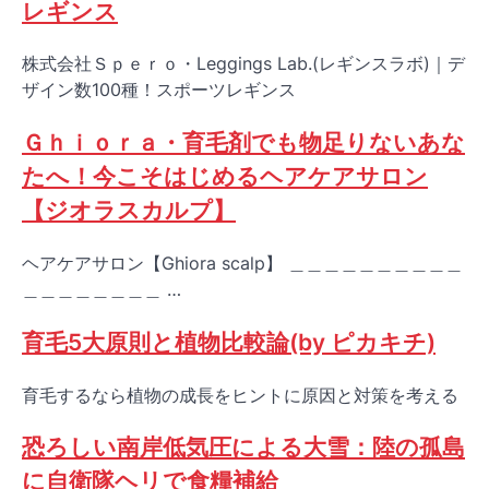
レギンス
株式会社Ｓｐｅｒｏ・Leggings Lab.(レギンスラボ)｜デ
ザイン数100種！スポーツレギンス
Ｇｈｉｏｒａ・育毛剤でも物足りないあな
たへ！今こそはじめるヘアケアサロン
【ジオラスカルプ】
ヘアケアサロン【Ghiora scalp】 ＿＿＿＿＿＿＿＿＿＿
＿＿＿＿＿＿＿＿ …
育毛5大原則と植物比較論(by ピカキチ)
育毛するなら植物の成長をヒントに原因と対策を考える
恐ろしい南岸低気圧による大雪：陸の孤島
に自衛隊ヘリで食糧補給