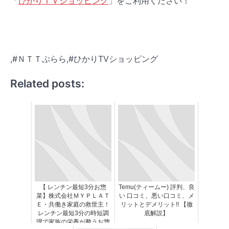
「
ひかりＴＶショッピング
」をご利用ください！
,#ＮＴＴぷらら,#ひかりTVショッピング
Related posts:
【 レンチン最短3分お惣
Temu(ティームー) 評判、良
菜】株式会社ＭＹＰＬＡＴ
い 口コミ、悪い口コミ、メ
Ｅ・共働き家庭の救世主！
リットとデメリット!! 【徹
レンチン最短3分の時短調
底解説】
理で家族の栄養が整うお惣