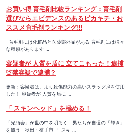
お買い得 育毛剤比較ランキング：育毛剤
選びならエビデンスのあるピカキチ・お
ススメ育毛剤ランキング!!!
育毛剤には化粧品と医薬部外品がある 育毛剤には様々
な種類があります …
容疑者が 人質を盾に 立てこもった！逮捕
監禁容疑で逮捕？
更新：容疑者は、より殺傷能力の高いスラッグ弾を使用
した！ 容疑者が 人質を盾に …
「 スキンヘッド」を極める！
「光頭会」が世の中を明るく 男たちが自慢の「輝き」
を競う 秋田・横手市 「 スキ …