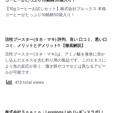
コーヒーがたっぷり10銘柄50袋入り！
【10gコーヒーお試しセット】株式会社ブルックス 本格
コーヒーがたっぷり10銘柄50袋入り！
活性ブースター(タネ・マキ) 評判、良い 口コミ、悪い口
コミ、メリットとデメリット!! 【徹底解説】
活性ブースター(タネ・マキ)は、アミノ酸を液体に溶か
し込んだエキスを含む釣り用の製品です。このエキスに
より魚の反応が良く、撒き餌やコマセとは異なるアピー
ルが可能です。
413 total views
株式会社Ｓｐｅｒｏ・Leggings Lab.(レギンスラボ)｜