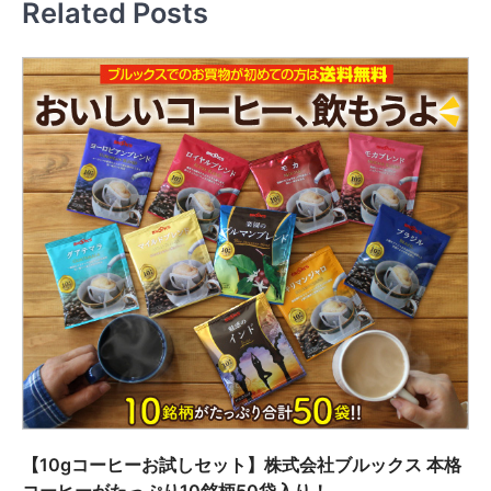
Related Posts
ー
シ
ョ
ン
【10gコーヒーお試しセット】株式会社ブルックス 本格