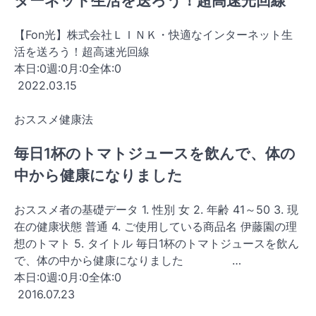
ターネット生活を送ろう！超高速光回線
【Fon光】株式会社ＬＩＮＫ・快適なインターネット生
活を送ろう！超高速光回線
本日:
0
週:
0
月:
0
全体:
0
2022.03.15
おススメ健康法
毎日1杯のトマトジュースを飲んで、体の
中から健康になりました
おススメ者の基礎データ 1. 性別 女 2. 年齢 41～50 3. 現
在の健康状態 普通 4. ご使用している商品名 伊藤園の理
想のトマト 5. タイトル 毎日1杯のトマトジュースを飲ん
で、体の中から健康になりました …
本日:
0
週:
0
月:
0
全体:
0
2016.07.23