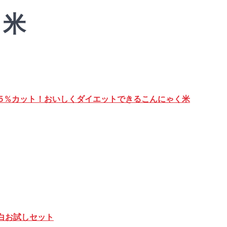
: 米
５５%カット！おいしくダイエットできるこんにゃく米
白お試しセット