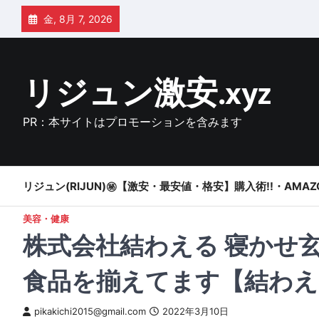
Skip
金, 8月 7, 2026
to
content
リジュン激安.xyz
PR：本サイトはプロモーションを含みます
リジュン(RIJUN)㊙【激安・最安値・格安】購入術!!・AMAZ
美容・健康
株式会社結わえる 寝かせ
食品を揃えてます【結わ
pikakichi2015@gmail.com
2022年3月10日