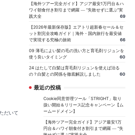
【海外ツアー完全ガイド】アジア最安1万円台＆ハ
ワイ朝食付き割引まで網羅 ― “失敗せずに選ぶ”実
践大全
69
【2026年最新保存版】エアトリ超新春セール＆セ
ット割完全攻略ガイド｜海外・国内旅行を最安値
で実現する究極の旅術
66
09 薄毛によい髪の毛の洗い方と育毛剤リジュンを
使う良いタイミング
60
24 はたして白髪は育毛剤リジュンを使えば治る
の？白髪との関係を徹底解説しました
60
最近の投稿
Cookie同意管理ツール「STRIGHT」取り
扱い開始＆リリース記念キャンペーン【ム
ームードメイン】
ただいて
【海外ツアー完全ガイド】アジア最安1万
円台＆ハワイ朝食付き割引まで網羅 ― “失
敗せずに選ぶ”実践大全