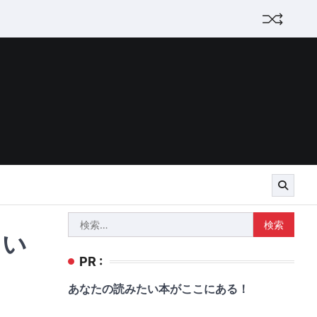
検
しい
索:
PR :
あなたの読みたい本がここにある！