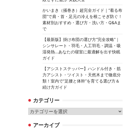
かいまき（掻巻き）超完全ガイド｜“着る布
団”で肩・首・足元の冷えを根こそぎ防ぐ！
素材別おすすめ・選び方・洗い方・Q&Aま
で
【最新版】掛け布団の選び方“完全攻略”｜
シンサレート・羽毛・人工羽毛・調温・吸
湿発熱…あなたの寝室に最適解を出す快眠
ガイド
【アシストステッパー】ハンドル付き・筋
力アシスト・ツイスト・天然木まで徹底分
類！室内で“足腰と体幹”を育てる選び方＆
続け方ガイド
カテゴリー
カ
テ
アーカイブ
ゴ