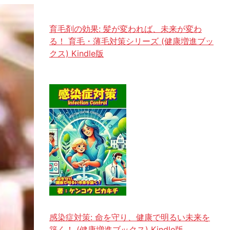
育毛剤の効果: 髪が変われば、未来が変わ
る！ 育毛・薄毛対策シリーズ (健康増進ブッ
クス) Kindle版
感染症対策: 命を守り、健康で明るい未来を
築く！ (健康増進ブックス) Kindle版