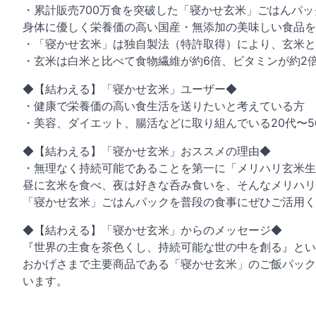
・累計販売700万食を突破した「寝かせ玄米」ごはんパ
身体に優しく栄養価の高い国産・無添加の美味しい食品を
・「寝かせ玄米」は独自製法（特許取得）により、玄米と
・玄米は白米と比べて食物繊維が約6倍、ビタミンが約2倍
◆【結わえる】「寝かせ玄米」ユーザー◆
・健康で栄養価の高い食生活を送りたいと考えている方
・美容、ダイエット、腸活などに取り組んでいる20代〜5
◆【結わえる】「寝かせ玄米」おススメの理由◆
・無理なく持続可能であることを第一に「メリハリ玄米生
昼に玄米を食べ、夜は好きな呑み食いを、そんなメリハリ
「寝かせ玄米」ごはんパックを普段の食事にぜひご活用く
◆【結わえる】「寝かせ玄米」からのメッセージ◆
『世界の主食を茶色くし、持続可能な世の中を創る』とい
おかげさまで主要商品である「寝かせ玄米」のご飯パック
います。