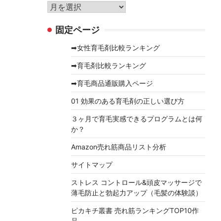
リ
ア
ー
ー
固定ページ
カ
イ
➡女性育毛剤比較ランキング
ブ
➡育毛剤比較ランキング
➡育毛商品通販購入ページ
01 効果のある育毛剤の正しい選び方
３ヶ月で育毛実感できるプログラムとは何
か？
Amazon売れ筋商品リスト分析
サイトマップ
ストレス コントロール&頭皮マッサージで
薄毛防止と勃起力アップ（毛髪の体験談）
ピカキチ叢書 売れ筋ランキングTOP10作
品