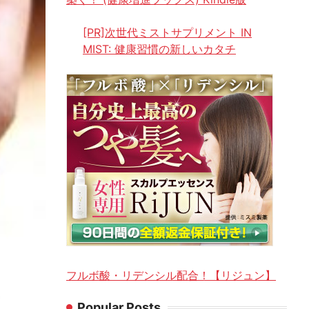
[PR]次世代ミストサプリメント IN
MIST: 健康習慣の新しいカタチ
フルボ酸・リデンシル配合！【リジュン】
Popular Posts