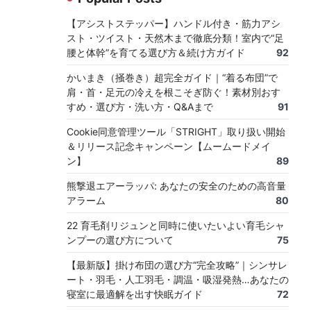
【アシストステッパー】ハンドル付き・筋力アシ
スト・ツイスト・天然木まで徹底分類！室内で“足
腰と体幹”を育てる選び方＆続け方ガイド
92
かいまき（掻巻き）超完全ガイド｜“着る布団”で
肩・首・足元の冷えを根こそぎ防ぐ！素材別おす
すめ・選び方・洗い方・Q&Aまで
91
Cookie同意管理ツール「STRIGHT」取り扱い開始
＆リリース記念キャンペーン【ムームードメイ
ン】
89
熊撃退エアーラッパ: あなたの安全のための高音量
アラーム
80
22 育毛剤リジュンと同時に使いたいよい育毛シャ
ンプーの選び方について
75
【最新版】掛け布団の選び方“完全攻略”｜シンサレ
ート・羽毛・人工羽毛・調温・吸湿発熱…あなたの
寝室に最適解を出す快眠ガイド
72