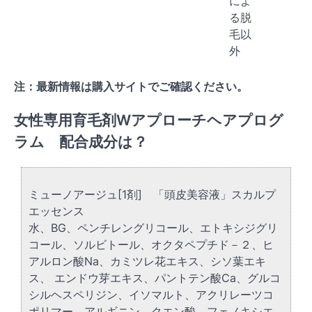
によ
る脱
毛以
外
注：最新情報は購入サイトでご確認ください。
女性専用育毛剤Wアプローチヘアプログ
ラム 配合成分は？
ミューノアージュ[1剤] 「頭皮美容液」スカルプ
エッセンス
水、BG、ペンチレングリコール、エトキシジグリ
コール、ソルビトール、オクタペプチド－２、ヒ
アルロン酸Na、カミツレ花エキス、シソ葉エキ
ス、 エンドウ芽エキス、パントテン酸Ca、グルコ
シルヘスペリジン、イソマルト、アクリレーツコ
ポリマー、アルギニン、クエン酸、フェノキシエ