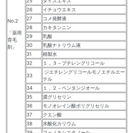
25
ダイズエキス
26
イチョウエキス
27
コメ発酵液
No.2
28
カキタンニン
「薬用
29
乳酸
育毛
30
乳酸ナトリウム液
剤」
31
精製水
32
１，３－ブチレングリコール
ジエチレングリコールモノエチルエー
33
テル
34
１，２－ペンタンジオール
35
濃グリセリン
36
モノオレイン酸ポリグリセリル
37
クエン酸
38
水酸化カリウム
39
フェノキシエタノール