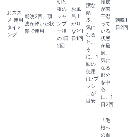
朝と
頭皮
潔な
夜の
お風
が若
おスス
頭
朝晩2回、頭
シャ
呂上
干湿
メ 使用
皮、
朝晩1
皮が乾いた状
ンプ
がり
って
タイミ
気に
日2回
態で使用
ー後
など1
いる
ング
なる
の1日
日1回
状態
とこ
2回
が最
ろ
適。
に。1
気に
回の
なる
使用
部分
は7プ
を中
ッシ
心
ュが
に、1
目安
日2回
・
「毛
根へ
の血