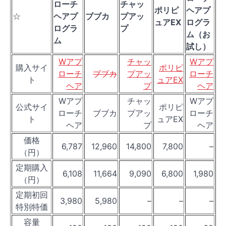
ローチ
チャッ
ポリピ
ヘアプ
☆
ヘアプ
ブブカ
プアッ
ュアEX
ログラ
ログラ
プ
ム（お
ム
試し）
Wアプ
チャッ
Wアプ
購入サイ
ポリピ
ローチ
ブブカ
プアッ
ローチ
ト
ュアEX
ヘア
プ
ヘア
Wアプ
チャッ
Wアプ
公式サイ
ポリピ
ローチ
ブブカ
プアッ
ローチ
ト
ュアEX
ヘア
プ
ヘア
価格
6,787
12,960
14,800
7,800
–
（円）
定期購入
6,108
11,664
9,090
6,800
1,980
（円）
定期初回
3,980
5,980
–
–
–
特別特価
容量