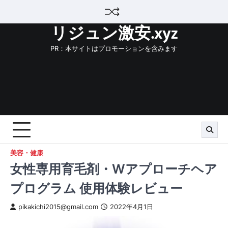
Skip
to
リジュン激安.xyz
content
PR：本サイトはプロモーションを含みます
美容・健康
女性専用育毛剤・Wアプローチヘア
プログラム 使用体験レビュー
pikakichi2015@gmail.com
2022年4月1日