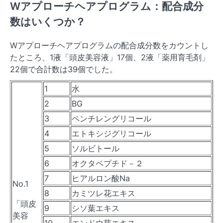
Wアプローチヘアプログラム：配合成分
数はいくつか？
Wアプローチヘアプログラムの配合成分数をカウントし
たところ、1液「頭皮美容液」17個、2液「薬用育毛剤」
22個で合計数は39個でした。
1
水
2
BG
3
ペンチレングリコール
4
エトキシジグリコール
5
ソルビトール
6
オクタペプチド－２
7
ヒアルロン酸Na
No.1
8
カミツレ花エキス
「頭皮
9
シソ葉エキス
美容