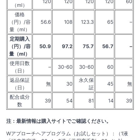
120
120
120
120
60
（ml）
価格
（円）/容
56.6
108
123.3
65
–
量（ml）
定期購入
（円）/容
50.9
97.2
75.7
56.7
–
量（ml）
使用日数
–
30-60
30-60
60
–
（日）
返品保証
永久保
無
30
45
無
（日）
証
配合成分
39
54
81
14
39
数
注：最新情報は購入サイトでご確認ください。
Wアプローチヘアプログラム（お試しセット）：（1液