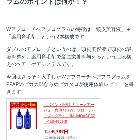
ラムのポイントは何か！？
Wアプローチヘアプログラムの特徴は「頭皮美容液」＋
「薬用育毛剤」という2本構成です。
ダブルのアプローチというのは、頭皮美容液で頭皮の環
境を整え、薬用育毛剤で髪に栄養を与えるという二段構
えのヘアーケアシステムです。
今回はさっそく入手したWアプローチヘアプログラムを
PPAPのピカ太郎ならぬピカタロが使用体験レビューを書
きます。
【ポイント5倍】ミューノアー
ジュ 育毛剤（Wアプローチヘ
アプログラム）[MUNOAGE/育
毛剤/医師監修]
6,787円
価格:
(2019/3/24 06:42時点)