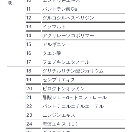
10
エンドウ芽エキス
液」
11
パントテン酸Ca
12
グルコシルヘスペリジン
13
イソマルト
14
アクリレーツコポリマー
15
アルギニン
16
クエン酸
17
フェノキシエタノール
18
グリチルリチン酸ジカリウム
19
センブリエキス
20
ピロクトンオラミン
21
酢酸ＤＬ－α－トコフェロール
22
パントテニルエチルエーテル
23
ニンジンエキス
24
海藻エキス（１）