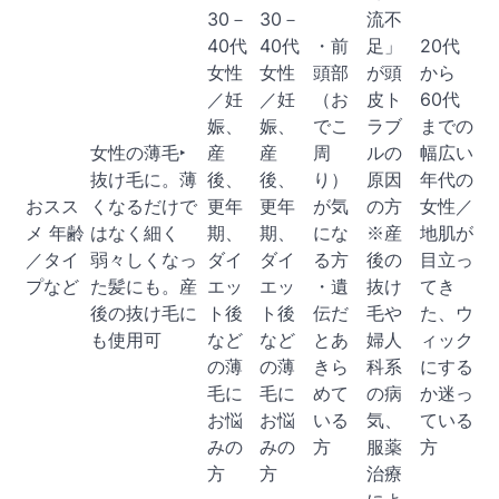
30－
30－
流不
40代
40代
・前
足」
20代
女性
女性
頭部
が頭
から
／妊
／妊
（お
皮ト
60代
娠、
娠、
でこ
ラブ
までの
女性の薄毛‣
産
産
周
ルの
幅広い
抜け毛に。薄
後、
後、
り）
原因
年代の
おスス
くなるだけで
更年
更年
が気
の方
女性／
メ 年齢
はなく細く
期、
期、
にな
※産
地肌が
／タイ
弱々しくなっ
ダイ
ダイ
る方
後の
目立っ
プなど
た髪にも。産
エッ
エッ
・遺
抜け
てき
後の抜け毛に
ト後
ト後
伝だ
毛や
た、ウ
も使用可
など
など
とあ
婦人
ィック
の薄
の薄
きら
科系
にする
毛に
毛に
めて
の病
か迷っ
お悩
お悩
いる
気、
ている
みの
みの
方
服薬
方
方
方
治療