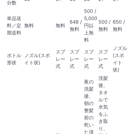
分数
500 /
単品送
5,000
648 /
500 /
650 /
料／定
無料
無料
円以
無料
無料
無料
期送料
上無
料
ノズル
スプ
スプ
スプ
スプ
ボトル
ノズル(スポ
(スポ
レー
レー
レー
レー
形状
イト状)
イト
式
式
式
式
状)
洗髪
夜の
後、
洗髪
タオ
後、
ルで
朝の
水気
整髪
をふ
前の
き取
乾い
り、
た清