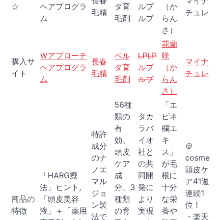
長春
マイナ
☆
ヘアプログラ
タ育
ルプ
（か
毛精
チュレ
ム
毛剤
ルプ
らん
さ）
花蘭
Ｗアプローチ
ベル
LPLP
咲
購入サ
長春
マイナ
ヘアプログラ
タ育
ルプ
（か
イト
毛精
チュレ
ム
毛剤
ルプ
らん
さ）
56種
「エ
類の
タカ
ビネ
有
ラバ
欄エ
特許
効、
イオ
キ
成分
＠
頭皮
社と
ス」
のナ
cosme
ケア
の共
が毛
ノエ
頭皮ケ
「HARG療
成
同開
根に
マル
ア41週
法」ヒント,
分、3
発に
十分
ジョ
連続1
商品の
「頭皮美容
種類
より
な栄
ン製
位！
特徴
液」＋「薬用
の育
実現
養や
法で
・楽天