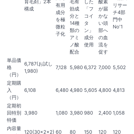
育毛剤」2本
毛有
した
酸素
有用
リサー
構成
効成
「フ
が届
成分
チ4部
分と
コイ
かな
を極
門中
14種
タ
い頭
微粒
No′1
類の
ン」
部へ
子化
アミ
成分
の血
ノ酸
使用
流を
配合
促す
単品価
6,787(お試し
格
7,128
5,980
6,372
7,000
5,502
1,980)
（円）
定期購
入
6,108
6,480
4,980
5,605
4,800
4,813
（円）
定期初
回特別
3,980
1,080
3,980
980
2,400
1,058
特価
内容量
120(30x2x2)
60
80
150
120
120