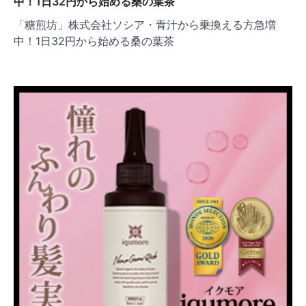
ョ
中！1日32円から始める桑の葉茶
ン
「糖煎坊」株式会社ソシア・青汁から乗換える方急増
中！1日32円から始める桑の葉茶