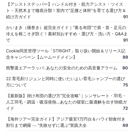
【アシストステッパー】ハンドル付き・筋力アシスト・ツイス
ト・天然木まで徹底分類！室内で“足腰と体幹”を育てる選び方＆
続け方ガイド
91
かいまき（掻巻き）超完全ガイド｜“着る布団”で肩・首・足元の
冷えを根こそぎ防ぐ！素材別おすすめ・選び方・洗い方・Q&Aま
で
91
Cookie同意管理ツール「STRIGHT」取り扱い開始＆リリース記
念キャンペーン【ムームードメイン】
89
熊撃退エアーラッパ: あなたの安全のための高音量アラーム
80
22 育毛剤リジュンと同時に使いたいよい育毛シャンプーの選び
方について
75
【最新版】掛け布団の選び方“完全攻略”｜シンサレート・羽毛・
人工羽毛・調温・吸湿発熱…あなたの寝室に最適解を出す快眠ガ
イド
72
【海外ツアー完全ガイド】アジア最安1万円台＆ハワイ朝食付き
割引まで網羅 ― “失敗せずに選ぶ”実践大全
69