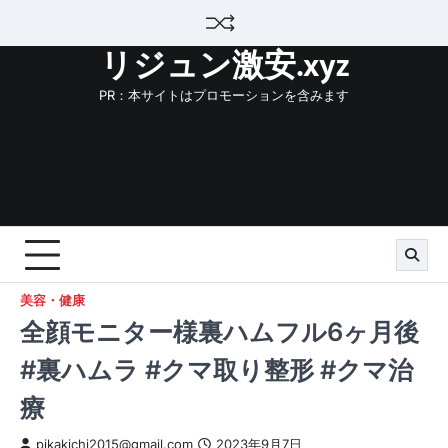
Skip
to
リジュン激安.xyz
content
PR：本サイトはプロモーションを含みます
美容・健康
全顔モニター様裏ハムフル6ヶ月後
#裏ハムラ #クマ取り整形 #クマ治
療
pikakichi2015@gmail.com
2023年9月7日