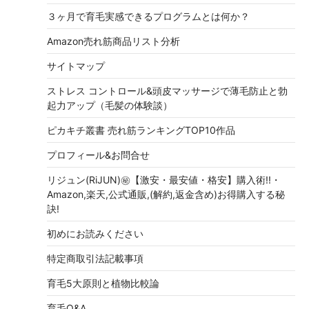
３ヶ月で育毛実感できるプログラムとは何か？
Amazon売れ筋商品リスト分析
サイトマップ
ストレス コントロール&頭皮マッサージで薄毛防止と勃
起力アップ（毛髪の体験談）
ピカキチ叢書 売れ筋ランキングTOP10作品
プロフィール&お問合せ
リジュン(RiJUN)㊙【激安・最安値・格安】購入術!!・
Amazon,楽天,公式通販,(解約,返金含め)お得購入する秘
訣!
初めにお読みください
特定商取引法記載事項
育毛5大原則と植物比較論
育毛Q&A