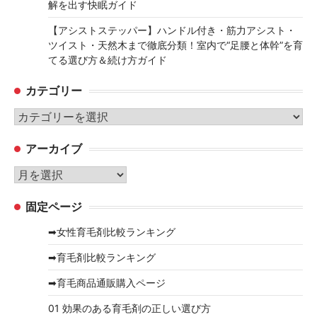
解を出す快眠ガイド
【アシストステッパー】ハンドル付き・筋力アシスト・
ツイスト・天然木まで徹底分類！室内で“足腰と体幹”を育
てる選び方＆続け方ガイド
カテゴリー
カ
テ
アーカイブ
ゴ
リ
ア
ー
ー
固定ページ
カ
イ
➡女性育毛剤比較ランキング
ブ
➡育毛剤比較ランキング
➡育毛商品通販購入ページ
01 効果のある育毛剤の正しい選び方