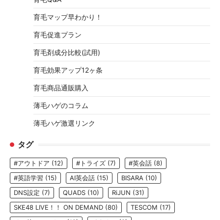
育毛マップ早わかり！
育毛促進プラン
育毛剤成分比較(試用)
育毛効果アップ12ヶ条
育毛商品通販購入
薄毛ハゲのコラム
薄毛ハゲ激選リンク
タグ
#アウトドア
(12)
#トライズ
(7)
#英会話
(8)
#英語学習
(15)
AI英会話
(15)
BISARA
(10)
DNS設定
(7)
QUADS
(10)
RiJUN
(31)
SKE48 LIVE！！ ON DEMAND
(80)
TESCOM
(17)