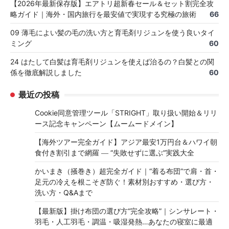
【2026年最新保存版】エアトリ超新春セール＆セット割完全攻
略ガイド｜海外・国内旅行を最安値で実現する究極の旅術
66
09 薄毛によい髪の毛の洗い方と育毛剤リジュンを使う良いタイ
ミング
60
24 はたして白髪は育毛剤リジュンを使えば治るの？白髪との関
係を徹底解説しました
60
最近の投稿
Cookie同意管理ツール「STRIGHT」取り扱い開始＆リリ
ース記念キャンペーン【ムームードメイン】
【海外ツアー完全ガイド】アジア最安1万円台＆ハワイ朝
食付き割引まで網羅 ― “失敗せずに選ぶ”実践大全
かいまき（掻巻き）超完全ガイド｜“着る布団”で肩・首・
足元の冷えを根こそぎ防ぐ！素材別おすすめ・選び方・
洗い方・Q&Aまで
【最新版】掛け布団の選び方“完全攻略”｜シンサレート・
羽毛・人工羽毛・調温・吸湿発熱…あなたの寝室に最適