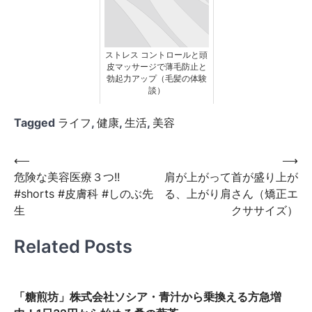
ストレス コントロールと頭
皮マッサージで薄毛防止と
勃起力アップ（毛髪の体験
談）
Tagged
ライフ
,
健康
,
生活
,
美容
投
⟵
⟶
危険な美容医療３つ!!
肩が上がって首が盛り上が
稿
#shorts #皮膚科 #しのぶ先
る、上がり肩さん（矯正エ
ナ
生
クササイズ）
ビ
Related Posts
ゲ
ー
シ
「糖煎坊」株式会社ソシア・青汁から乗換える方急増