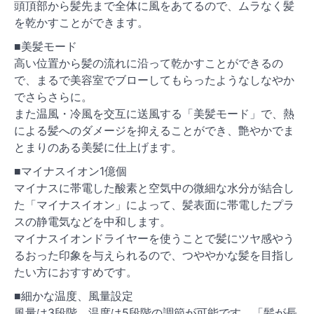
頭頂部から髪先まで全体に風をあてるので、ムラなく髪
を乾かすことができます。
■美髪モード
高い位置から髪の流れに沿って乾かすことができるの
で、まるで美容室でブローしてもらったようなしなやか
でさらさらに。
また温風・冷風を交互に送風する「美髪モード」で、熱
による髪へのダメージを抑えることができ、艶やかでま
とまりのある美髪に仕上げます。
■マイナスイオン1億個
マイナスに帯電した酸素と空気中の微細な水分が結合し
た「マイナスイオン」によって、髪表面に帯電したプラ
スの静電気などを中和します。
マイナスイオンドライヤーを使うことで髪にツヤ感やう
るおった印象を与えられるので、つややかな髪を目指し
たい方におすすめです。
■細かな温度、風量設定
風量は3段階、温度は5段階の調節が可能です。「髪が長