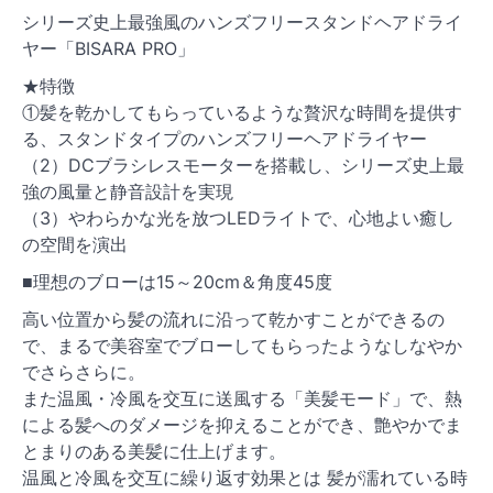
シリーズ史上最強風のハンズフリースタンドヘアドライ
ヤー「BISARA PRO」
★特徴
①髪を乾かしてもらっているような贅沢な時間を提供す
る、スタンドタイプのハンズフリーヘアドライヤー
（2）DCブラシレスモーターを搭載し、シリーズ史上最
強の風量と静音設計を実現
（3）やわらかな光を放つLEDライトで、心地よい癒し
の空間を演出
■理想のブローは15～20cm＆角度45度
高い位置から髪の流れに沿って乾かすことができるの
で、まるで美容室でブローしてもらったようなしなやか
でさらさらに。
また温風・冷風を交互に送風する「美髪モード」で、熱
による髪へのダメージを抑えることができ、艶やかでま
とまりのある美髪に仕上げます。
温風と冷風を交互に繰り返す効果とは 髪が濡れている時