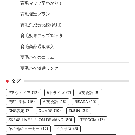
育毛マップ早わかり！
育毛促進プラン
育毛剤成分比較(試用)
育毛効果アップ12ヶ条
育毛商品通販購入
薄毛ハゲのコラム
薄毛ハゲ激選リンク
タグ
#アウトドア
(12)
#トライズ
(7)
#英会話
(8)
#英語学習
(15)
AI英会話
(15)
BISARA
(10)
DNS設定
(7)
QUADS
(10)
RiJUN
(31)
SKE48 LIVE！！ ON DEMAND
(80)
TESCOM
(17)
その他のメーカー
(12)
イクオス
(8)