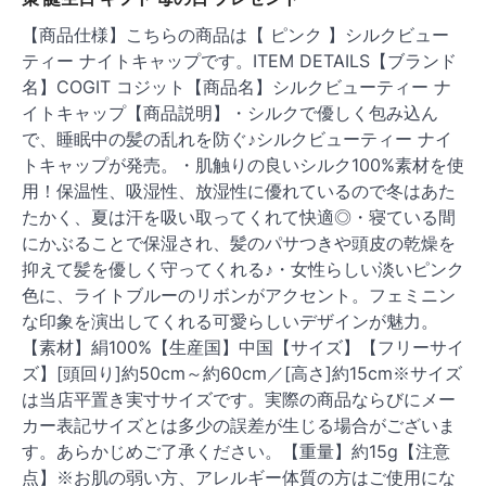
【商品仕様】こちらの商品は【 ピンク 】シルクビュー
ティー ナイトキャップです。ITEM DETAILS【ブランド
名】COGIT コジット【商品名】シルクビューティー ナ
イトキャップ【商品説明】・シルクで優しく包み込ん
で、睡眠中の髪の乱れを防ぐ♪シルクビューティー ナイ
トキャップが発売。・肌触りの良いシルク100%素材を使
用！保温性、吸湿性、放湿性に優れているので冬はあた
たかく、夏は汗を吸い取ってくれて快適◎・寝ている間
にかぶることで保湿され、髪のパサつきや頭皮の乾燥を
抑えて髪を優しく守ってくれる♪・女性らしい淡いピンク
色に、ライトブルーのリボンがアクセント。フェミニン
な印象を演出してくれる可愛らしいデザインが魅力。
【素材】絹100%【生産国】中国【サイズ】【フリーサイ
ズ】[頭回り]約50cm～約60cm／[高さ]約15cm※サイズ
は当店平置き実寸サイズです。実際の商品ならびにメー
カー表記サイズとは多少の誤差が生じる場合がございま
す。あらかじめご了承ください。【重量】約15g【注意
点】※お肌の弱い方、アレルギー体質の方はご使用にな