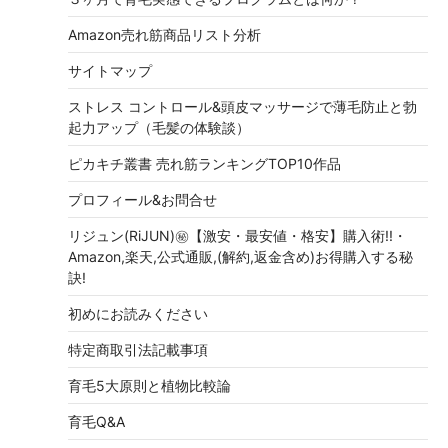
Amazon売れ筋商品リスト分析
サイトマップ
ストレス コントロール&頭皮マッサージで薄毛防止と勃
起力アップ（毛髪の体験談）
ピカキチ叢書 売れ筋ランキングTOP10作品
プロフィール&お問合せ
リジュン(RiJUN)㊙【激安・最安値・格安】購入術!!・
Amazon,楽天,公式通販,(解約,返金含め)お得購入する秘
訣!
初めにお読みください
特定商取引法記載事項
育毛5大原則と植物比較論
育毛Q&A