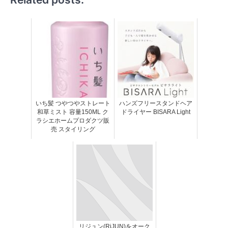
いち髪 つやつやストレート
ハンズフリースタンドヘア
和草ミスト 容量150ML ク
ドライヤー BISARA Light
ラシエホームプロダクツ販
売 スタイリング
リジュン(RiJUN)をオーク