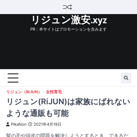
Skip
to
リジュン激安.xyz
content
PR：本サイトはプロモーションを含みます
リジュン（RIJUN）
女性育毛
リジュン(RiJUN)は家族にばれない
ような通販も可能
PikaNon
2021年4月19日
髪の毛や頭皮の問題を解決しようとするとき、できるだ