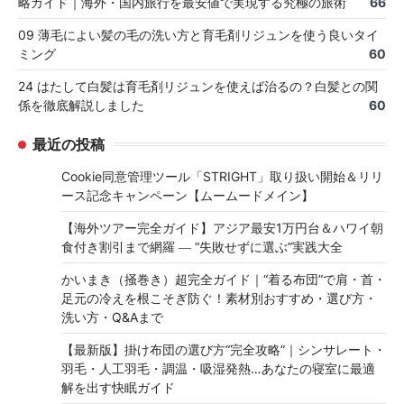
略ガイド｜海外・国内旅行を最安値で実現する究極の旅術
66
09 薄毛によい髪の毛の洗い方と育毛剤リジュンを使う良いタイ
ミング
60
24 はたして白髪は育毛剤リジュンを使えば治るの？白髪との関
係を徹底解説しました
60
最近の投稿
Cookie同意管理ツール「STRIGHT」取り扱い開始＆リリ
ース記念キャンペーン【ムームードメイン】
【海外ツアー完全ガイド】アジア最安1万円台＆ハワイ朝
食付き割引まで網羅 ― “失敗せずに選ぶ”実践大全
かいまき（掻巻き）超完全ガイド｜“着る布団”で肩・首・
足元の冷えを根こそぎ防ぐ！素材別おすすめ・選び方・
洗い方・Q&Aまで
【最新版】掛け布団の選び方“完全攻略”｜シンサレート・
羽毛・人工羽毛・調温・吸湿発熱…あなたの寝室に最適
解を出す快眠ガイド