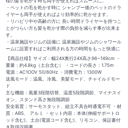
様の髪を乾かす時も両手が使えればスムーズに。
・ペットの毛を乾かす時に シャンプー後のペットのドラ
イヤーも両手が使えればより効率的に乾かせます。
・リハビリ中や高齢の方に 長い時間ドライヤーを持つこ
とがつらい方も髪を乾かす際の負担を減らす事が出来ま
す。
・温泉施設やジムの設備に 温泉施設やジムのシャワール
ームに設置すればご利用される方の時間をもっと快適に
【商品仕様】サイズ：幅24X奥行24X高さ96~149cm ・
重量：約4.8kg（土台含む） ・コードの長さ：1.75m
電源：AC1OOV 50/60Hz ・消費電力：1300W
送風モード：温風、冷風、美髪モード、チャイルドモー
ド
主な機能：風量3段階切替、温度5段階調節、マイナスイ
オン、スタンド高さ無段階調節
安全装置：サーモスタット、組立不具合時通電不可 ・材
質：ABS、 アルミ ・セット内容：本体(伸縮サポートロ
ッド含む)、土台(電源コード含む)、リモコン、保証書付
き取扱説明書