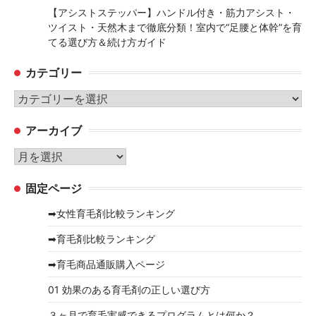
【アシストステッパー】ハンドル付き・筋力アシスト・
ツイスト・天然木まで徹底分類！室内で“足腰と体幹”を育
てる選び方＆続け方ガイド
カテゴリー
カ
テ
アーカイブ
ゴ
リ
ア
ー
ー
固定ページ
カ
イ
➡女性育毛剤比較ランキング
ブ
➡育毛剤比較ランキング
➡育毛商品通販購入ページ
01 効果のある育毛剤の正しい選び方
３ヶ月で育毛実感できるプログラムとは何か？