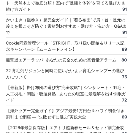
ト・天然木まで徹底分類！室内で“足腰と体幹”を育てる選び方＆
続け方ガイド
91
かいまき（掻巻き）超完全ガイド｜“着る布団”で肩・首・足元の
冷えを根こそぎ防ぐ！素材別おすすめ・選び方・洗い方・Q&Aま
で
91
Cookie同意管理ツール「STRIGHT」取り扱い開始＆リリース記
念キャンペーン【ムームードメイン】
89
熊撃退エアーラッパ: あなたの安全のための高音量アラーム
80
22 育毛剤リジュンと同時に使いたいよい育毛シャンプーの選び
方について
75
【最新版】掛け布団の選び方“完全攻略”｜シンサレート・羽毛・
人工羽毛・調温・吸湿発熱…あなたの寝室に最適解を出す快眠ガ
イド
72
【海外ツアー完全ガイド】アジア最安1万円台＆ハワイ朝食付き
割引まで網羅 ― “失敗せずに選ぶ”実践大全
69
【2026年最新保存版】エアトリ超新春セール＆セット割完全攻