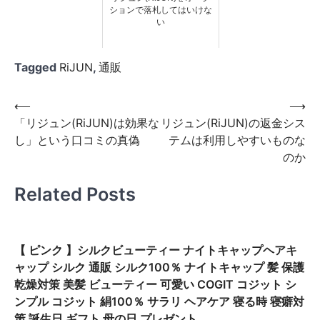
ションで落札してはいけな
い
Tagged
RiJUN
,
通販
投
⟵
⟶
「リジュン(RiJUN)は効果な
リジュン(RiJUN)の返金シス
稿
し」という口コミの真偽
テムは利用しやすいものな
ナ
のか
ビ
Related Posts
ゲ
ー
シ
【 ピンク 】シルクビューティー ナイトキャップヘアキ
ョ
ャップ シルク 通販 シルク100％ ナイトキャップ 髪 保護
ン
乾燥対策 美髪 ビューティー 可愛い COGIT コジット シ
ンプル コジット 絹100％ サラリ ヘアケア 寝る時 寝癖対
策 誕生日 ギフト 母の日 プレゼント