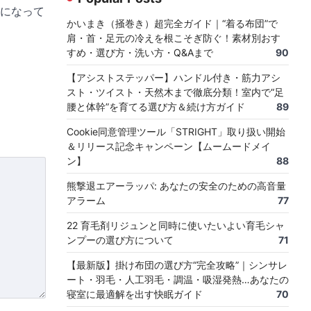
になって
かいまき（掻巻き）超完全ガイド｜“着る布団”で
肩・首・足元の冷えを根こそぎ防ぐ！素材別おす
すめ・選び方・洗い方・Q&Aまで
90
【アシストステッパー】ハンドル付き・筋力アシ
スト・ツイスト・天然木まで徹底分類！室内で“足
腰と体幹”を育てる選び方＆続け方ガイド
89
Cookie同意管理ツール「STRIGHT」取り扱い開始
＆リリース記念キャンペーン【ムームードメイ
ン】
88
熊撃退エアーラッパ: あなたの安全のための高音量
アラーム
77
22 育毛剤リジュンと同時に使いたいよい育毛シャ
ンプーの選び方について
71
【最新版】掛け布団の選び方“完全攻略”｜シンサレ
ート・羽毛・人工羽毛・調温・吸湿発熱…あなたの
寝室に最適解を出す快眠ガイド
70