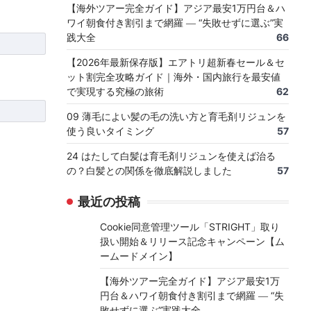
【海外ツアー完全ガイド】アジア最安1万円台＆ハ
ワイ朝食付き割引まで網羅 ― “失敗せずに選ぶ”実
践大全
66
【2026年最新保存版】エアトリ超新春セール＆セ
ット割完全攻略ガイド｜海外・国内旅行を最安値
で実現する究極の旅術
62
09 薄毛によい髪の毛の洗い方と育毛剤リジュンを
使う良いタイミング
57
24 はたして白髪は育毛剤リジュンを使えば治る
の？白髪との関係を徹底解説しました
57
最近の投稿
Cookie同意管理ツール「STRIGHT」取り
扱い開始＆リリース記念キャンペーン【ム
ームードメイン】
【海外ツアー完全ガイド】アジア最安1万
円台＆ハワイ朝食付き割引まで網羅 ― “失
敗せずに選ぶ”実践大全