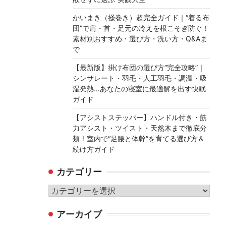
かいまき（掻巻き）超完全ガイド｜“着る布
団”で肩・首・足元の冷えを根こそぎ防ぐ！
素材別おすすめ・選び方・洗い方・Q&Aま
で
【最新版】掛け布団の選び方“完全攻略”｜
シンサレート・羽毛・人工羽毛・調温・吸
湿発熱…あなたの寝室に最適解を出す快眠
ガイド
【アシストステッパー】ハンドル付き・筋
力アシスト・ツイスト・天然木まで徹底分
類！室内で“足腰と体幹”を育てる選び方＆
続け方ガイド
カテゴリー
カ
テ
アーカイブ
ゴ