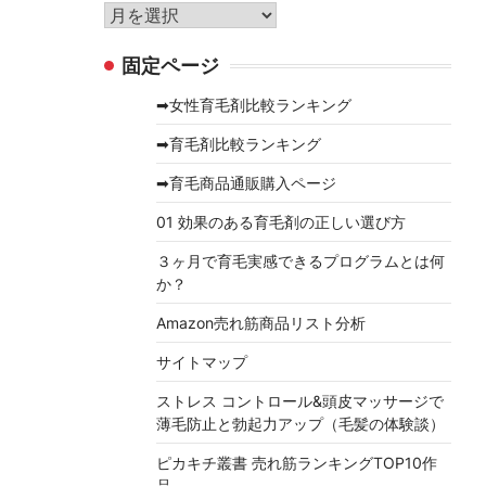
リ
ア
ー
ー
固定ページ
カ
イ
➡女性育毛剤比較ランキング
ブ
➡育毛剤比較ランキング
➡育毛商品通販購入ページ
01 効果のある育毛剤の正しい選び方
３ヶ月で育毛実感できるプログラムとは何
か？
Amazon売れ筋商品リスト分析
サイトマップ
ストレス コントロール&頭皮マッサージで
薄毛防止と勃起力アップ（毛髪の体験談）
ピカキチ叢書 売れ筋ランキングTOP10作
品