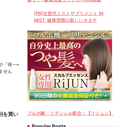
[PR]次世代ミストサプリメント IN
MIST: 健康習慣の新しいカタチ
や『発
⟶
ません
フルボ酸・リデンシル配合！【リジュン】
剤を買い
Popular Posts