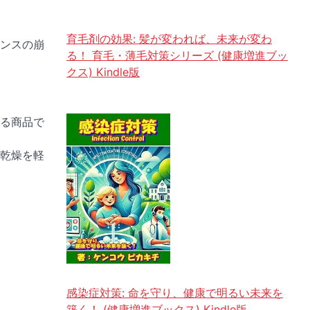
育毛剤の効果: 髪が変われば、未来が変わ
ンスの崩
る！ 育毛・薄毛対策シリーズ (健康増進ブッ
クス) Kindle版
る商品で
乾燥を軽
感染症対策: 命を守り、健康で明るい未来を
築く！ (健康増進ブックス) Kindle版