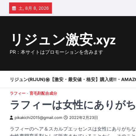
Skip
土, 8月 8, 2026
to
content
リジュン激安.xyz
PR：本サイトはプロモーションを含みます
リジュン(RIJUN)㊙【激安・最安値・格安】購入術!!・AMAZ
ラフィー
育毛剤配合成分
ラフィーは女性にありがち
pikakichi2015@gmail.com
2022年2月23日
ラフィーのヘア＆スカルプエッセンスは女性にありがちな