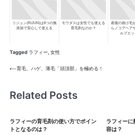
リジュン(RiJUN)は8つの無
モウダスは女性でも使える
産後の抜け毛
添加で安心して使える
育毛剤なのか？
らノコアヘア
ルプエッ
Tagged
ラフィー
,
女性
投
⟵
育毛、ハゲ、薄毛「頭頂部」を極める！
稿
ナ
Related Posts
ビ
ゲ
ー
ラフィーの育毛剤の使い方でポイン
ラフィーに
シ
トとなるのは？
容は？
ョ