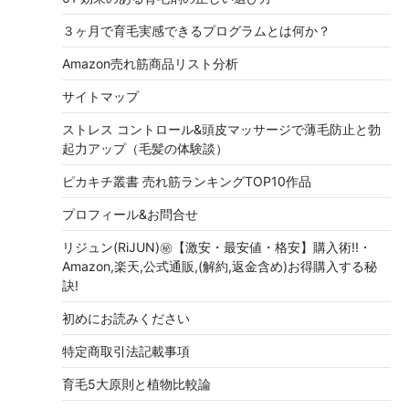
３ヶ月で育毛実感できるプログラムとは何か？
Amazon売れ筋商品リスト分析
サイトマップ
ストレス コントロール&頭皮マッサージで薄毛防止と勃
起力アップ（毛髪の体験談）
ピカキチ叢書 売れ筋ランキングTOP10作品
プロフィール&お問合せ
リジュン(RiJUN)㊙【激安・最安値・格安】購入術!!・
Amazon,楽天,公式通販,(解約,返金含め)お得購入する秘
訣!
初めにお読みください
特定商取引法記載事項
育毛5大原則と植物比較論