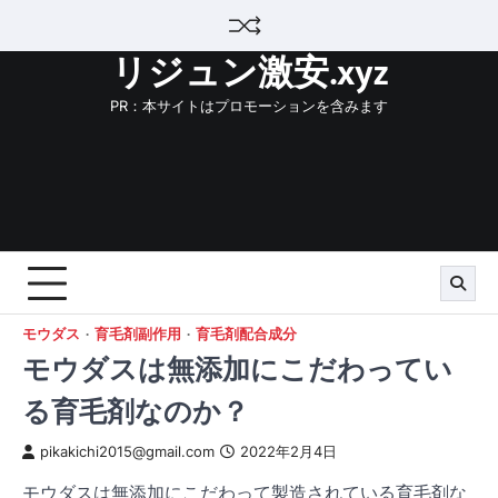
Skip
to
リジュン激安.xyz
content
PR：本サイトはプロモーションを含みます
モウダス
育毛剤副作用
育毛剤配合成分
モウダスは無添加にこだわってい
る育毛剤なのか？
pikakichi2015@gmail.com
2022年2月4日
モウダスは無添加にこだわって製造されている育毛剤な