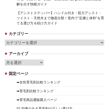
解を出す快眠ガイド
【アシストステッパー】ハンドル付き・筋力アシスト・
ツイスト・天然木まで徹底分類！室内で“足腰と体幹”を育
てる選び方＆続け方ガイド
カテゴリー
カ
テ
アーカイブ
ゴ
リ
ア
ー
ー
固定ページ
カ
イ
➡女性育毛剤比較ランキング
ブ
➡育毛剤比較ランキング
➡育毛商品通販購入ページ
01 効果のある育毛剤の正しい選び方