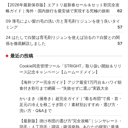
【2026年最新保存版】エアトリ超新春セール＆セット割完全攻
略ガイド｜海外・国内旅行を最安値で実現する究極の旅術
62
09 薄毛によい髪の毛の洗い方と育毛剤リジュンを使う良いタイ
ミング
57
24 はたして白髪は育毛剤リジュンを使えば治るの？白髪との関
係を徹底解説しました
57
最近の投稿
Cookie同意管理ツール「STRIGHT」取り扱い開始＆リリ
ース記念キャンペーン【ムームードメイン】
【海外ツアー完全ガイド】アジア最安1万円台＆ハワイ朝
食付き割引まで網羅 ― “失敗せずに選ぶ”実践大全
かいまき（掻巻き）超完全ガイド｜“着る布団”で肩・首・
足元の冷えを根こそぎ防ぐ！素材別おすすめ・選び方・
洗い方・Q&Aまで
【最新版】掛け布団の選び方“完全攻略”｜シンサレート・
羽毛・人工羽毛・調温・吸湿発熱…あなたの寝室に最適