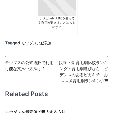
リジュン(RiJUN)を使って
副作用が起きることはある
のか？
Tagged
モウダス
,
無添加
投
⟵
⟶
モウダスの公式通販で利用
お買い得 育毛剤比較ランキ
稿
可能な支払い方法は？
ング：育毛剤選びならエビ
ナ
デンスのあるピカキチ・お
ビ
ススメ育毛剤ランキング!!!
ゲ
Related Posts
ー
シ
ョ
モウダスを最安値で購入する方法