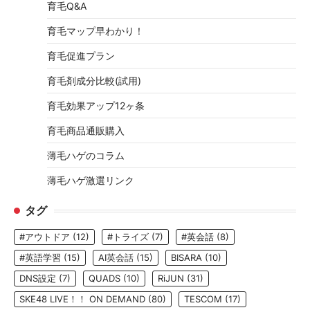
育毛Q&A
育毛マップ早わかり！
育毛促進プラン
育毛剤成分比較(試用)
育毛効果アップ12ヶ条
育毛商品通販購入
薄毛ハゲのコラム
薄毛ハゲ激選リンク
タグ
#アウトドア
(12)
#トライズ
(7)
#英会話
(8)
#英語学習
(15)
AI英会話
(15)
BISARA
(10)
DNS設定
(7)
QUADS
(10)
RiJUN
(31)
SKE48 LIVE！！ ON DEMAND
(80)
TESCOM
(17)