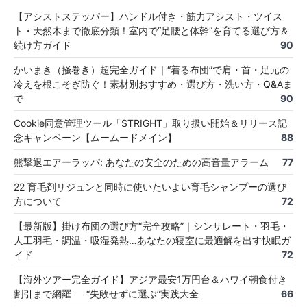
【アシストステッパー】ハンドル付き・筋力アシスト・ツイス
ト・天然木まで徹底分類！室内で“足腰と体幹”を育てる選び方＆
続け方ガイド
90
かいまき（掻巻き）超完全ガイド｜“着る布団”で肩・首・足元の
冷えを根こそぎ防ぐ！素材別おすすめ・選び方・洗い方・Q&Aま
で
90
Cookie同意管理ツール「STRIGHT」取り扱い開始＆リリース記
念キャンペーン【ムームードメイン】
88
熊撃退エアーラッパ: あなたの安全のための高音量アラーム
77
22 育毛剤リジュンと同時に使いたいよい育毛シャンプーの選び
方について
72
【最新版】掛け布団の選び方“完全攻略”｜シンサレート・羽毛・
人工羽毛・調温・吸湿発熱…あなたの寝室に最適解を出す快眠ガ
イド
72
【海外ツアー完全ガイド】アジア最安1万円台＆ハワイ朝食付き
割引まで網羅 ― “失敗せずに選ぶ”実践大全
66