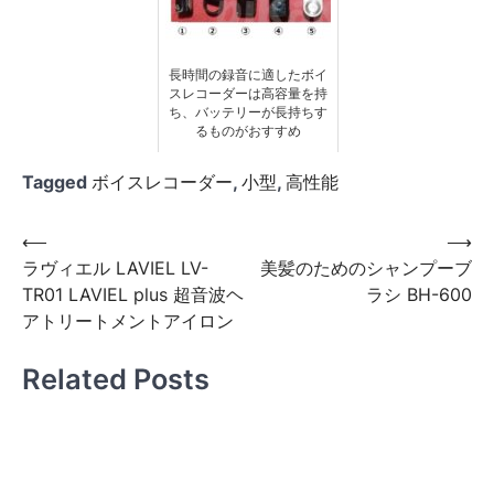
長時間の録音に適したボイ
スレコーダーは高容量を持
ち、バッテリーが長持ちす
るものがおすすめ
Tagged
ボイスレコーダー
,
小型
,
高性能
投
⟵
⟶
ラヴィエル LAVIEL LV-
美髪のためのシャンプーブ
稿
TR01 LAVIEL plus 超音波ヘ
ラシ BH-600
ナ
アトリートメントアイロン
ビ
Related Posts
ゲ
ー
シ
ョ